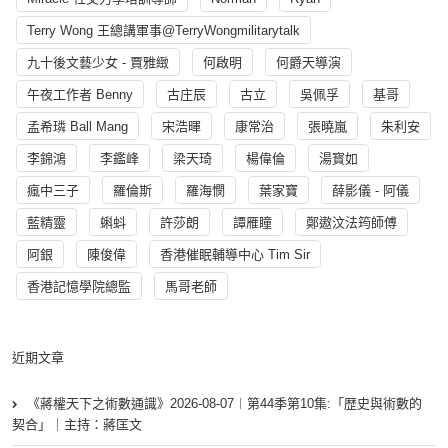
Terry Wong 王總講軍事@TerryWongmilitarytalk
九十後文藝少女 - 賈雅緻
何啟明
何爵天導演
午夜工作者 Benny
古庄辰
古立
吳佩孚
基哥
孟希璘 Ball Mang
宋浩暉
康常治
張曉嵐
朱利安
李錦鴻
李鑑峰
梁天琦
楊偉倫
湯寳如
瘋中三子
羅倫斯
羅海憫
葉家寶
薛影儀 - 阿儀
藍精靈
蝌蚪
許莎朗
譚雁瞳
鄭遨汶法筠師傅
阿銀
陳俊偉
香港催眠輔導中心 Tim Sir
香港記憶學院總監
馬哥老師
近期文章
《蔣權天下之術數通識》2026-08-07︱第44季第10集:「歴史與術數的
契合」｜主持：蔣匡文