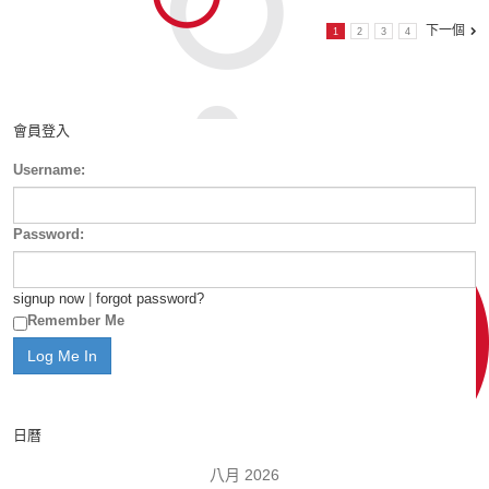
下一個
1
2
3
4
會員登入
Username:
Password:
signup now
|
forgot password?
Remember Me
日曆
八月 2026