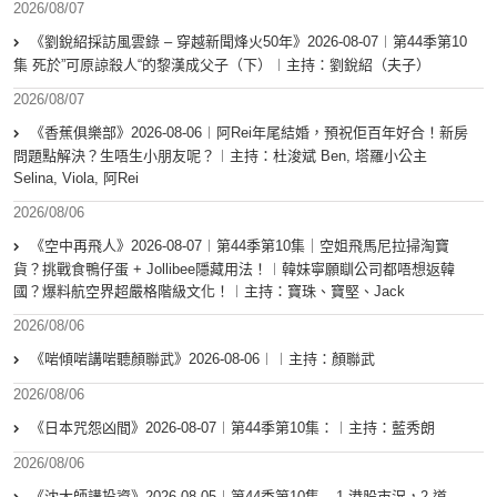
2026/08/07
《劉銳紹採訪風雲錄 – 穿越新聞烽火50年》2026-08-07︱第44季第10
集 死於”可原諒殺人“的黎漢成父子（下）︱主持：劉銳紹（夫子）
2026/08/07
《香蕉俱樂部》2026-08-06︱阿Rei年尾結婚，預祝佢百年好合！新房
問題點解決？生唔生小朋友呢？︱主持：杜浚斌 Ben, 塔羅小公主
Selina, Viola, 阿Rei
2026/08/06
《空中再飛人》2026-08-07︱第44季第10集｜空姐飛馬尼拉掃淘寶
貨？挑戰食鴨仔蛋 + Jollibee隱藏用法！︱韓妹寧願瞓公司都唔想返韓
國？爆料航空界超嚴格階級文化！︱主持：寶珠、寶堅、Jack
2026/08/06
《啱傾啱講啱聽顏聯武》2026-08-06︱︱主持：顏聯武
2026/08/06
《日本咒怨凶間》2026-08-07︱第44季第10集：︱主持：藍秀朗
2026/08/06
《沈大師講投資》2026-08-05︱第44季第10集 – 1.港股市況，2.道