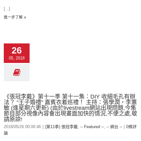
[...]
進一步了解
26
05, 2018
《張冠李戴》第十一季 第十一集：DIY 收細毛孔有辦
法？ “王子婚禮" 嘉賓衣着巡禮！ 主持：張學潤，李蕙
敏 (逢星期六更新) (由於livestream網站出現問題,今集
節目部分視像內容會出現畫面加快的情況,不便之處,敬
請原諒!
2018/05/26 00:00:46
|
(第11季) 張冠李戴
,
-- Featured --
,
-- 網台 --
|
0條評
論