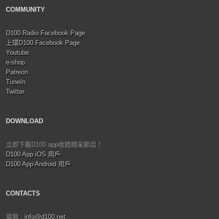
COMMUNITY
D100 Radio Facebook Page
上環D100 Facebook Page
Youtube
e-shop
Patreon
TuneIn
Twitter
DOWNLOAD
立即下載D100 app收聽精采節目！
D100 App iOS 用戶
D100 App Android 用戶
CONTACTS
電郵 :
info@d100.net