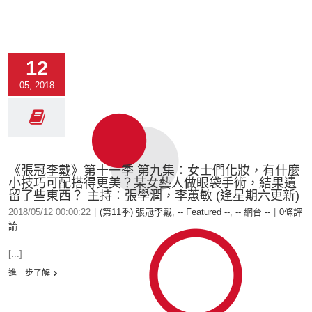
12
05, 2018
《張冠李戴》第十一季 第九集：女士們化妝，有什麼
小技巧可配搭得更美？某女藝人做眼袋手術，結果遺
留了些東西？ 主持：張學潤，李蕙敏 (逢星期六更新)
2018/05/12 00:00:22
|
(第11季) 張冠李戴
,
-- Featured --
,
-- 網台 --
|
0條評
論
[...]
進一步了解