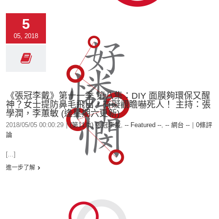
5
05, 2018
《張冠李戴》第十一季 第八集：DIY 面膜夠環保又醒
神？女士提防鼻毛飛出，有礙觀瞻嚇死人！ 主持：張
學潤，李蕙敏 (逢星期六更新)
2018/05/05 00:00:29
|
(第11季) 張冠李戴
,
-- Featured --
,
-- 網台 --
|
0條評
論
[...]
進一步了解