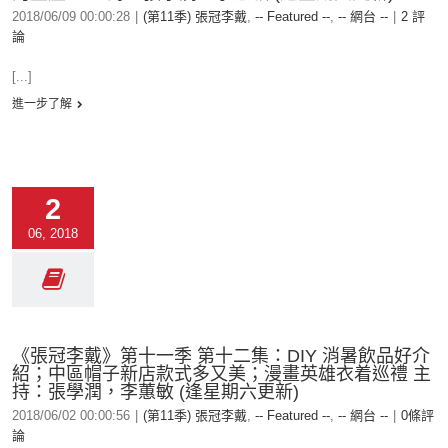
2018/06/09 00:00:28
|
(第11季) 張冠李戴
,
-- Featured --
,
-- 網台 --
|
2 評
論
[...]
進一步了解
2
06, 2018
《張冠李戴》第十一季 第十二集：DIY 消暑飲品好介
紹；中區帽子新店款式多又美；漫畫英雄衣着巡禮 主
持：張學潤，李蕙敏 (逢星期六更新)
2018/06/02 00:00:56
|
(第11季) 張冠李戴
,
-- Featured --
,
-- 網台 --
|
0條評
論