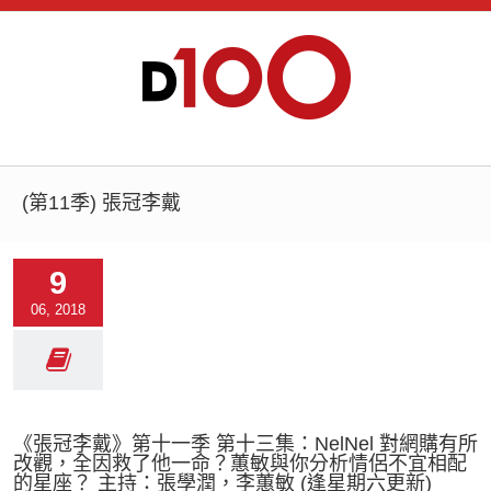
(第11季) 張冠李戴
9
06, 2018
《張冠李戴》第十一季 第十三集：NelNel 對網購有所
改觀，全因救了他一命？蕙敏與你分析情侶不宜相配
的星座？ 主持：張學潤，李蕙敏 (逢星期六更新)