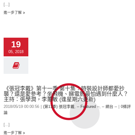
[...]
進一步了解
19
05, 2018
《張冠李戴》第十一季 第十集：時裝設計師都愛抄
襲？還是愛參考？坐飛機、睇電影最怕遇到什麼人？
主持：張學潤，李蕙敏 (逢星期六更新)
2018/05/19 00:00:56
|
(第11季) 張冠李戴
,
-- Featured --
,
-- 網台 --
|
0條評
論
[...]
進一步了解