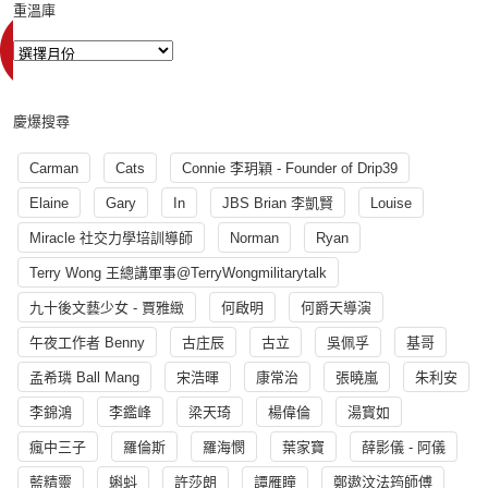
重溫庫
慶爆搜尋
Carman
Cats
Connie 李玥穎 - Founder of Drip39
Elaine
Gary
In
JBS Brian 李凱賢
Louise
Miracle 社交力學培訓導師
Norman
Ryan
Terry Wong 王總講軍事@TerryWongmilitarytalk
九十後文藝少女 - 賈雅緻
何啟明
何爵天導演
午夜工作者 Benny
古庄辰
古立
吳佩孚
基哥
孟希璘 Ball Mang
宋浩暉
康常治
張曉嵐
朱利安
李錦鴻
李鑑峰
梁天琦
楊偉倫
湯寳如
瘋中三子
羅倫斯
羅海憫
葉家寶
薛影儀 - 阿儀
藍精靈
蝌蚪
許莎朗
譚雁瞳
鄭遨汶法筠師傅