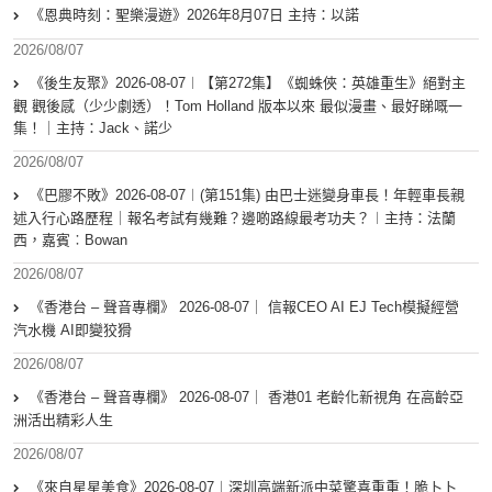
《恩典時刻：聖樂漫遊》2026年8月07日 主持：以諾
2026/08/07
《後生友聚》2026-08-07︱【第272集】《蜘蛛俠：英雄重生》絕對主
觀 觀後感（少少劇透）！Tom Holland 版本以來 最似漫畫、最好睇嘅一
集！｜主持：Jack、諾少
2026/08/07
《巴膠不敗》2026-08-07︱(第151集) 由巴士迷變身車長！年輕車長親
述入行心路歷程｜報名考試有幾難？邊啲路線最考功夫？︱主持：法蘭
西，嘉賓︰Bowan
2026/08/07
《香港台 – 聲音專欄》 2026-08-07｜ 信報CEO AI EJ Tech模擬經營
汽水機 AI即變狡猾
2026/08/07
《香港台 – 聲音專欄》 2026-08-07｜ 香港01 老齡化新視角 在高齡亞
洲活出精彩人生
2026/08/07
《來自星星美食》2026-08-07︱深圳高端新派中菜驚喜重重！脆卜卜