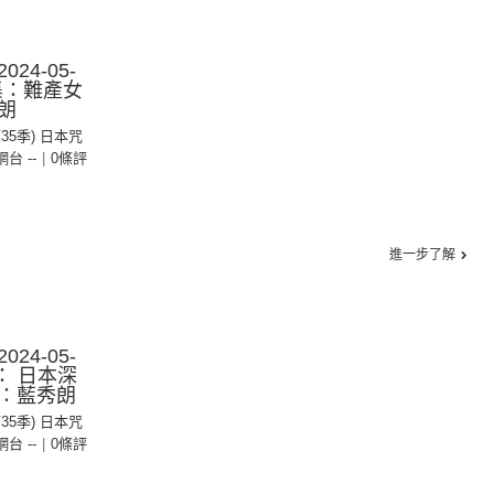
24-05-
0集：難產女
朗
第35季) 日本咒
 網台 --
|
0條評
進一步了解
24-05-
： 日本深
：藍秀朗
第35季) 日本咒
 網台 --
|
0條評