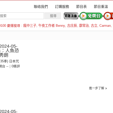
聯絡我們
訂購服務
節目表
節目重溫
D100 慶爆搜尋 :
瘋中三子
,
午夜工作者 Benny
,
古庄辰
,
康常治
,
古立
,
Carman
,
羅倫斯
24-05-
3集：人魚恐
秀朗
第35季) 日本咒
 網台 --
|
0條評
進一步了解
24-05-