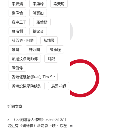
李錦鴻
李鑑峰
梁天琦
楊偉倫
湯寳如
瘋中三子
羅倫斯
羅海憫
葉家寶
薛影儀 - 阿儀
藍精靈
蝌蚪
許莎朗
譚雁瞳
鄭遨汶法筠師傅
阿銀
陳俊偉
香港催眠輔導中心 Tim Sir
香港記憶學院總監
馬哥老師
近期文章
《90後翻牆大作戰》2026-08-07︱
最近有《蜘蛛俠》新電影上映，除左