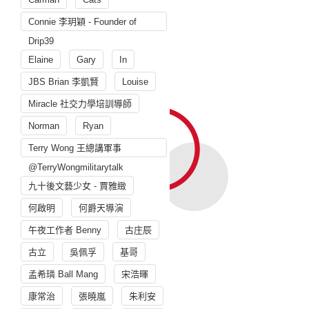
Connie 李玥穎 - Founder of
Drip39
Elaine
Gary
In
JBS Brian 李凱賢
Louise
Miracle 社交力學培訓導師
Norman
Ryan
Terry Wong 王總講軍事
@TerryWongmilitarytalk
九十後文藝少女 - 賈雅緻
何啟明
何爵天導演
午夜工作者 Benny
古庄辰
古立
吳佩孚
基哥
孟希璘 Ball Mang
宋浩暉
康常治
張曉嵐
朱利安