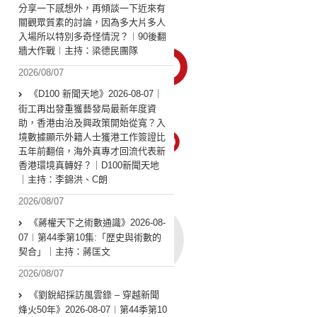
分享一下感想外，再傾談一下近來有
關觀眾質素的討論，因為多大片多人
入場所以特別多奇怪情況？︱90後翻
牆大作戰︱主持：梁德民團隊
2026/08/07
《D100 新聞天地》2026-08-07｜
街工再出發重獲藝發局最新年度資
助，香港由治及興政策開始從寬？入
境數據顯示外籍人士獲港工作簽證比
五年前翻倍，海外真專才回流代表新
香港環境真轉好？｜D100新聞天地
｜主持：李錦洪、C朗
2026/08/07
《蔣權天下之術數通識》2026-08-
07︱第44季第10集:「歴史與術數的
契合」｜主持：蔣匡文
2026/08/07
《劉銳紹採訪風雲錄 – 穿越新聞
烽火50年》2026-08-07︱第44季第10