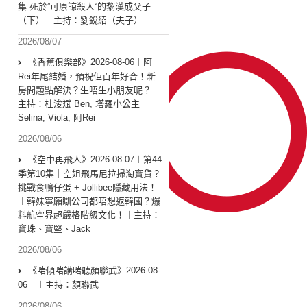
集 死於”可原諒殺人“的黎漢成父子
（下）︱主持：劉銳紹（夫子）
2026/08/07
《香蕉俱樂部》2026-08-06︱阿
Rei年尾結婚，預祝佢百年好合！新
房問題點解決？生唔生小朋友呢？︱
主持：杜浚斌 Ben, 塔羅小公主
Selina, Viola, 阿Rei
2026/08/06
《空中再飛人》2026-08-07︱第44
季第10集｜空姐飛馬尼拉掃淘寶貨？
挑戰食鴨仔蛋 + Jollibee隱藏用法！
︱韓妹寧願瞓公司都唔想返韓國？爆
料航空界超嚴格階級文化！︱主持：
寶珠、寶堅、Jack
2026/08/06
《啱傾啱講啱聽顏聯武》2026-08-
06︱︱主持：顏聯武
2026/08/06