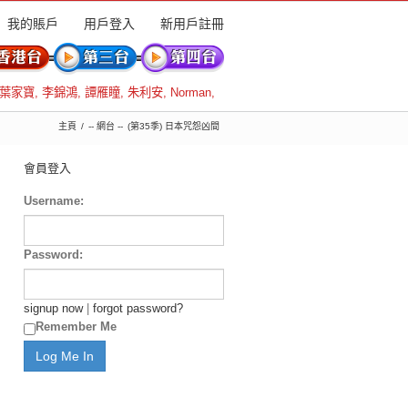
我的賬戶
用戶登入
新用戶註冊
葉家寶
,
李錦鴻
,
譚雁瞳
,
朱利安
,
Norman
,
主頁
-- 網台 --
(第35季) 日本咒怨凶間
會員登入
Username:
Password:
signup now
|
forgot password?
Remember Me