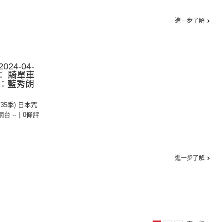
進一步了解
24-04-
： 騎單車
：藍秀朗
g
第35季) 日本咒
 網台 --
|
0條評
進一步了解