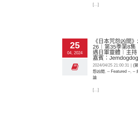
[...]
《日本咒怨凶間》20
25
26︱第35季第8集
遇日軍靈體︱主持
04, 2024
嘉賓：Jemdogdo
2024/04/25 21:00:31
|
(
怨凶間
,
-- Featured --
,
--
論
[...]