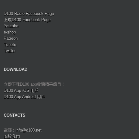
D100 Radio Facebook Page
上環D100 Facebook Page
Youtube
e-shop
Patreon
TuneIn
Twitter
DOWNLOAD
立即下載D100 app收聽精采節目！
D100 App iOS 用戶
D100 App Android 用戶
CONTACTS
電郵 :
info@d100.net
關於我們