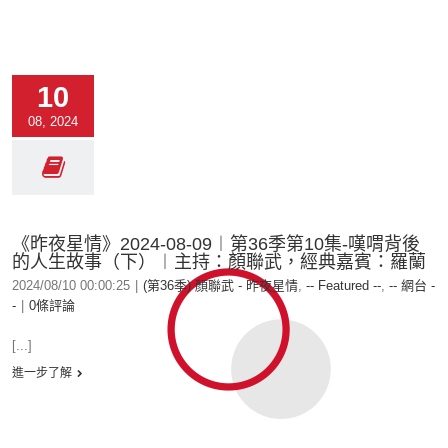
10
08, 2024
《昨夜星情》2024-08-09︱第36季第10集-嘆喟背後
的人生故事（下）︱主持：顏聯武，經典嘉賓：羅蘭
2024/08/10 00:00:25
|
(第36季) 顏聯武 - 昨夜星情
,
-- Featured --
,
-- 網台 -
-
|
0條評論
[...]
進一步了解