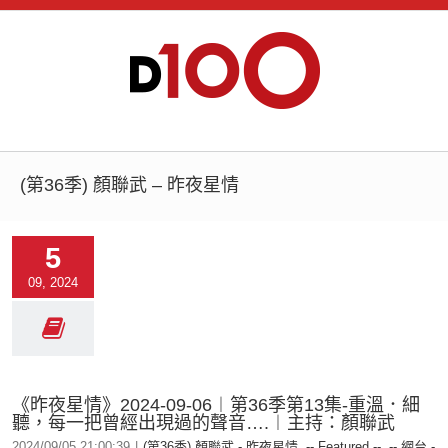
(第36季) 顏聯武 – 昨夜星情
5
09, 2024
《昨夜星情》2024-09-06︱第36季第13集-重溫．細
聽，每一把曾經出現過的聲音….︱主持：顏聯武
2024/09/05 21:00:39
|
(第36季) 顏聯武 - 昨夜星情
,
-- Featured --
,
-- 網台 -