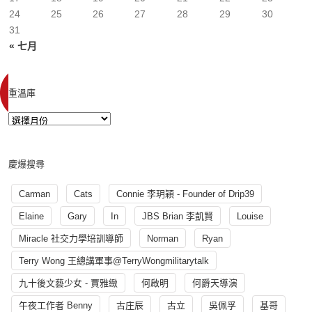
24
25
26
27
28
29
30
31
« 七月
重溫庫
慶爆搜尋
Carman
Cats
Connie 李玥穎 - Founder of Drip39
Elaine
Gary
In
JBS Brian 李凱賢
Louise
Miracle 社交力學培訓導師
Norman
Ryan
Terry Wong 王總講軍事@TerryWongmilitarytalk
九十後文藝少女 - 賈雅緻
何啟明
何爵天導演
午夜工作者 Benny
古庄辰
古立
吳佩孚
基哥