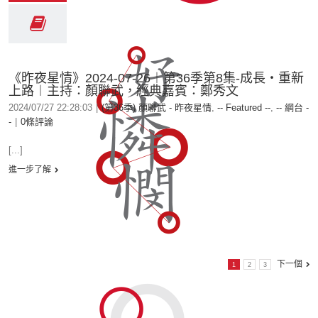
《昨夜星情》2024-07-26︱第36季第8集-成長‧重新
上路︱主持：顏聯武，經典嘉賓：鄭秀文
2024/07/27 22:28:03
|
(第36季) 顏聯武 - 昨夜星情
,
-- Featured --
,
-- 網台 -
-
|
0條評論
[...]
進一步了解
下一個
1
2
3