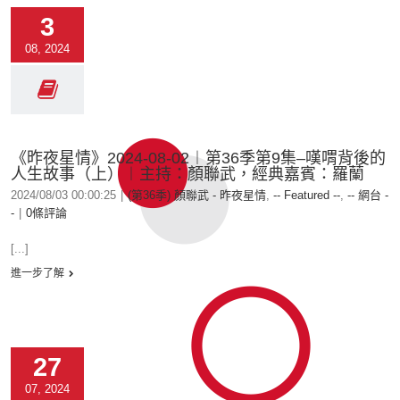
3
08, 2024
《昨夜星情》2024-08-02︱第36季第9集–嘆喟背後的
人生故事（上）︱主持：顏聯武，經典嘉賓：羅蘭
2024/08/03 00:00:25
|
(第36季) 顏聯武 - 昨夜星情
,
-- Featured --
,
-- 網台 -
-
|
0條評論
[...]
進一步了解
27
07, 2024