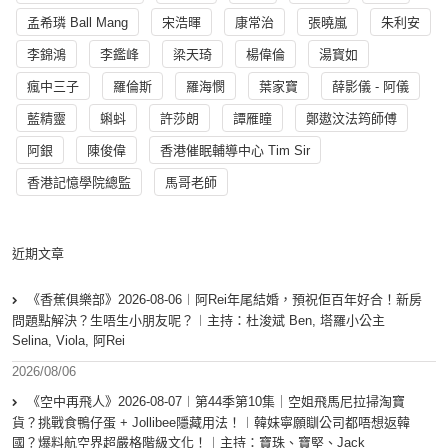
孟希璘 Ball Mang
宋浩暉
康常治
張曉嵐
朱利安
李錦鴻
李鑑峰
梁天琦
楊偉倫
湯寳如
瘋中三子
羅倫斯
羅海憫
葉家寶
薛影儀 - 阿儀
藍精靈
蝌蚪
許莎朗
譚雁瞳
鄭遨汶法筠師傅
阿銀
陳俊偉
香港催眠輔導中心 Tim Sir
香港記憶學院總監
馬哥老師
近期文章
《香蕉俱樂部》2026-08-06︱阿Rei年尾結婚，預祝佢百年好合！新房
問題點解決？生唔生小朋友呢？︱主持：杜浚斌 Ben, 塔羅小公主
Selina, Viola, 阿Rei
2026/08/06
《空中再飛人》2026-08-07︱第44季第10集｜空姐飛馬尼拉掃淘寶
貨？挑戰食鴨仔蛋 + Jollibee隱藏用法！︱韓妹寧願瞓公司都唔想返韓
國？爆料航空界超嚴格階級文化！︱主持：寶珠、寶堅、Jack