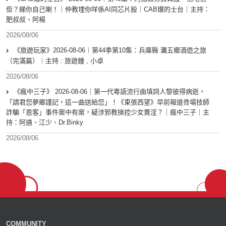
佢？睇你自己喇！｜仲教埋你咩係AI同芯片股｜CAB爆的士台｜主持：
肥叔叔、阿楊
2026/08/06
《旅遊玩家》2026-08-06︱第44季第10集：兵庫縣 灘五鄉酒造之旅
（完滿篇）︱主持 : 旅遊鍾 , 小卓
2026/08/06
《瘋中三子》 2026-08-06｜第一代粵語流行曲填詞人黎彼得病逝，
「請君您夢鄉謹記，這一曲送給您」！《東張西望》早前報道骨場技師
詐騙「恩客」事件案中有案，疑涉邪教操控少女賣淫？｜瘋中三子｜主
持：阿通、江少、Dr.Binky
2026/08/06
COMMUNITY