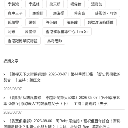
李錦鴻
李鑑峰
梁天琦
楊偉倫
湯寳如
瘋中三子
羅倫斯
羅海憫
葉家寶
薛影儀 - 阿儀
藍精靈
蝌蚪
許莎朗
譚雁瞳
鄭遨汶法筠師傅
阿銀
陳俊偉
香港催眠輔導中心 Tim Sir
香港記憶學院總監
馬哥老師
近期文章
《蔣權天下之術數通識》2026-08-07︱第44季第10集:「歴史與術數的
契合」｜主持：蔣匡文
2026/08/07
《劉銳紹採訪風雲錄 – 穿越新聞烽火50年》2026-08-07︱第44季第10
集 死於”可原諒殺人“的黎漢成父子（下）︱主持：劉銳紹（夫子）
2026/08/07
《香蕉俱樂部》2026-08-06︱阿Rei年尾結婚，預祝佢百年好合！新房
問題點解決？生唔生小朋友呢？︱主持：杜浚斌 Ben, 塔羅小公主