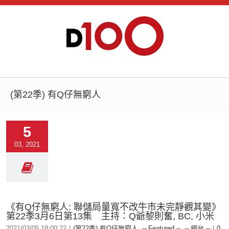
(第22季) 有Q仔無窮人
5
03, 2021
《有Q仔無窮人: 聯儲局量寬不改牛市未完靜觀其變》
第22季3月6日第13集 主持：Q爺黎則奮, BC, 小米
2021/03/05 18:00:22
|
(第22季) 有Q仔無窮人
,
-- Featured --
,
-- 網台 --
|
0