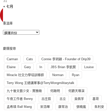
31
« 七月
重溫庫
慶爆搜尋
Carman
Cats
Connie 李玥穎 - Founder of Drip39
Elaine
Gary
In
JBS Brian 李凱賢
Louise
Miracle 社交力學培訓導師
Norman
Ryan
Terry Wong 王總講軍事@TerryWongmilitarytalk
九十後文藝少女 - 賈雅緻
何啟明
何爵天導演
午夜工作者 Benny
古庄辰
古立
吳佩孚
基哥
孟希璘 Ball Mang
宋浩暉
康常治
張曉嵐
朱利安