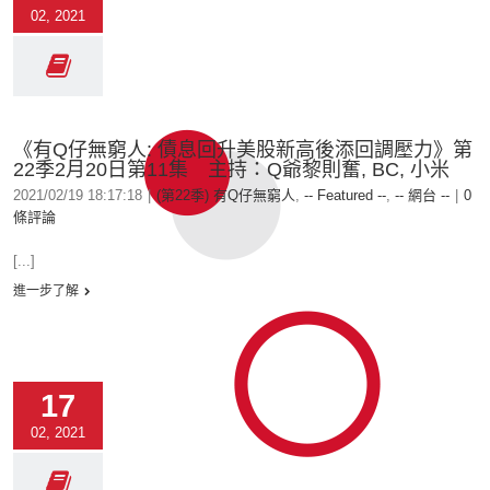
02, 2021
《有Q仔無窮人: 債息回升美股新高後添回調壓力》第
22季2月20日第11集 主持：Q爺黎則奮, BC, 小米
2021/02/19 18:17:18
|
(第22季) 有Q仔無窮人
,
-- Featured --
,
-- 網台 --
|
0
條評論
[...]
進一步了解
17
02, 2021