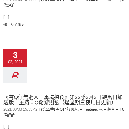
條評論
[...]
進一步了解
3
03, 2021
《有Q仔無窮人︰馬場搵食》第22季3月3日跑馬日加
送版 主持：Q爺黎則奮（逢星期三夜馬日更新）
2021/03/03 15:53:42
|
(第22季) 有Q仔無窮人
,
-- Featured --
,
-- 網台 --
|
0
條評論
[...]