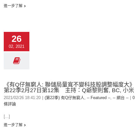
進一步了解
26
02, 2021
《有Q仔無窮人: 聯儲局量寬不變科技股調整幅度大》
第22季2月27日第12集 主持：Q爺黎則奮, BC, 小米
2021/02/26 18:41:20
|
(第22季) 有Q仔無窮人
,
-- Featured --
,
-- 網台 --
|
0
條評論
[...]
進一步了解