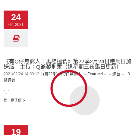
24
02, 2021
《有Q仔無窮人︰馬場搵食》第22季2月24日跑馬日加
送版 主持：Q爺黎則奮（逢星期三夜馬日更新）
2021/02/24 14:09:12
|
(第22季) 有Q仔無窮人
,
-- Featured --
,
-- 網台 --
|
0
條評論
[...]
進一步了解
19