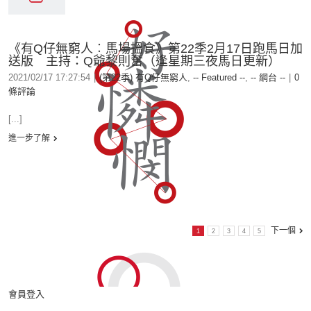
《有Q仔無窮人︰馬場搵食》第22季2月17日跑馬日加
送版 主持：Q爺黎則奮（逢星期三夜馬日更新）
2021/02/17 17:27:54
|
(第22季) 有Q仔無窮人
,
-- Featured --
,
-- 網台 --
|
0
條評論
[...]
進一步了解
下一個
1
2
3
4
5
會員登入