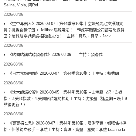
Selina, Viola, 阿Rei
2026/08/06
《空中再飛人》2026-08-07︱第44季第10集｜空姐飛馬尼拉掃淘寶
貨？挑戰食鴨仔蛋 + Jollibee隱藏用法！︱韓妹寧願瞓公司都唔想返韓
國？爆料航空界超嚴格階級文化！︱主持：寶珠、寶堅、Jack
2026/08/06
《啱傾啱講啱聽顏聯武》2026-08-06︱︱主持：顏聯武
2026/08/06
《日本咒怨凶間》2026-08-07︱第44季第10集：︱主持：藍秀朗
2026/08/06
《沈大師講投資》2026-08-05︱第44季第10集 – 1.港股市況，2.道
指，3.美匯指數，4.美國信貸違約掉期︱主持：沈振盈（逢星期三晚上9
點後更新！）
2026/08/06
《寶寶搞乜鬼》2026-08-07︱第44季第10集︰唔係李賢，都唔係林秀
怡，佢係獨立歌手 – 李然︱主持：寶珠、寶堅 嘉賓：李然 Leanne Li