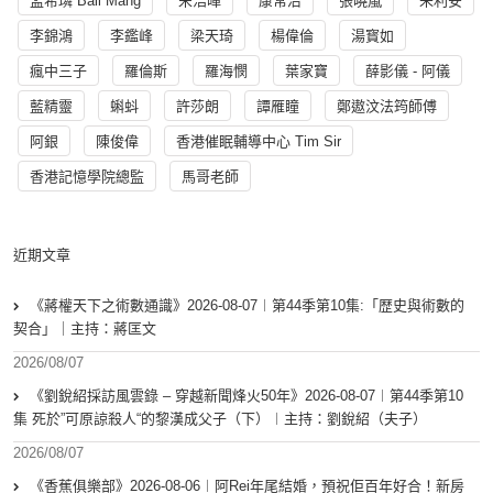
孟希璘 Ball Mang
宋浩暉
康常治
張曉嵐
朱利安
李錦鴻
李鑑峰
梁天琦
楊偉倫
湯寳如
瘋中三子
羅倫斯
羅海憫
葉家寶
薛影儀 - 阿儀
藍精靈
蝌蚪
許莎朗
譚雁瞳
鄭遨汶法筠師傅
阿銀
陳俊偉
香港催眠輔導中心 Tim Sir
香港記憶學院總監
馬哥老師
近期文章
《蔣權天下之術數通識》2026-08-07︱第44季第10集:「歴史與術數的
契合」｜主持：蔣匡文
2026/08/07
《劉銳紹採訪風雲錄 – 穿越新聞烽火50年》2026-08-07︱第44季第10
集 死於”可原諒殺人“的黎漢成父子（下）︱主持：劉銳紹（夫子）
2026/08/07
《香蕉俱樂部》2026-08-06︱阿Rei年尾結婚，預祝佢百年好合！新房