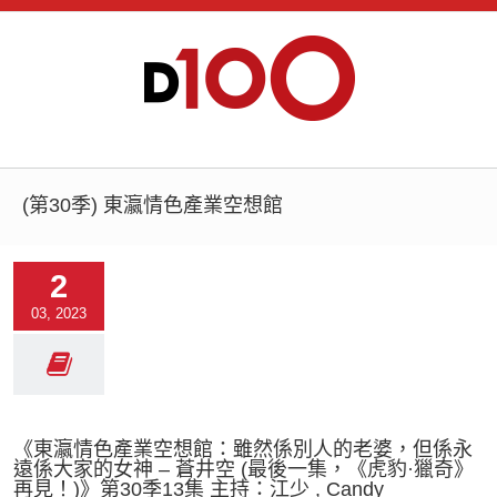
(第30季) 東瀛情色產業空想館
2
03, 2023
《東瀛情色產業空想館：雖然係別人的老婆，但係永
遠係大家的女神 – 蒼井空 (最後一集，《虎豹·獵奇》
再見！)》第30季13集 主持：江少 , Candy