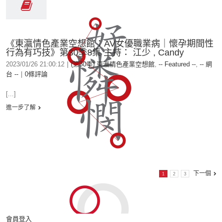
《東瀛情色產業空想館：AV女優職業病｜懷孕期間性
行為有巧技》第30季8集 主持： 江少 , Candy
2023/01/26 21:00:12
|
(第30季) 東瀛情色產業空想館
,
-- Featured --
,
-- 網
台 --
|
0條評論
[...]
進一步了解
下一個
1
2
3
會員登入