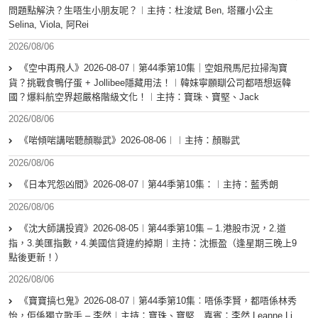
問題點解決？生唔生小朋友呢？︱主持：杜浚斌 Ben, 塔羅小公主
Selina, Viola, 阿Rei
2026/08/06
《空中再飛人》2026-08-07︱第44季第10集｜空姐飛馬尼拉掃淘寶
貨？挑戰食鴨仔蛋 + Jollibee隱藏用法！︱韓妹寧願瞓公司都唔想返韓
國？爆料航空界超嚴格階級文化！︱主持：寶珠、寶堅、Jack
2026/08/06
《啱傾啱講啱聽顏聯武》2026-08-06︱︱主持：顏聯武
2026/08/06
《日本咒怨凶間》2026-08-07︱第44季第10集：︱主持：藍秀朗
2026/08/06
《沈大師講投資》2026-08-05︱第44季第10集 – 1.港股市況，2.道
指，3.美匯指數，4.美國信貸違約掉期︱主持：沈振盈（逢星期三晚上9
點後更新！）
2026/08/06
《寶寶搞乜鬼》2026-08-07︱第44季第10集︰唔係李賢，都唔係林秀
怡，佢係獨立歌手 – 李然︱主持：寶珠、寶堅 嘉賓：李然 Leanne Li