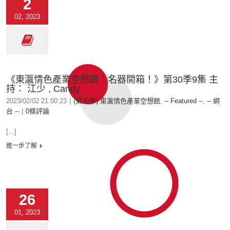
2
02, 2023
《東瀛情色產業空想館：名器開箱！》第30季9集 主
持： 江少 , Candy
2023/02/02 21:00:23
|
(第30季) 東瀛情色產業空想館
,
-- Featured --
,
-- 網
台 --
|
0條評論
[...]
進一步了解
26
01, 2023