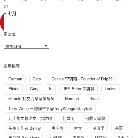
31
« 七月
重溫庫
慶爆搜尋
Carman
Cats
Connie 李玥穎 - Founder of Drip39
Elaine
Gary
In
JBS Brian 李凱賢
Louise
Miracle 社交力學培訓導師
Norman
Ryan
Terry Wong 王總講軍事@TerryWongmilitarytalk
九十後文藝少女 - 賈雅緻
何啟明
何爵天導演
午夜工作者 Benny
古庄辰
古立
吳佩孚
基哥