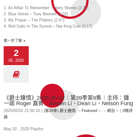
1. An Affair To Remember – Harry Warren (2:31)
2. Blue Velvet – Tony Bennett (3:02)
3. My Prayer – The Platters (2:47)
4. Red Sails In The Sunset – Nat King Cole (3:17)
進一步了解
2
05, 2025
《爵士鍾情》2025-05-02︱第39季第9集︱主持：鍾
一諾 Roger 嘉賓：Bowen Li、Dean Li、Nelson Fung
2025/05/02 21:00:10
|
(第39季) 爵士鍾情
,
-- Featured --
,
-- 網台 --
|
0條評
論
May 02 , 2025 Playlist