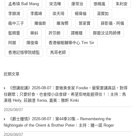
孟希璘 Ball Mang
宋浩暉
康常治
張曉嵐
朱利安
李錦鴻
李鑑峰
梁天琦
楊偉倫
湯寳如
瘋中三子
羅倫斯
羅海憫
葉家寶
薛影儀 - 阿儀
藍精靈
蝌蚪
許莎朗
譚雁瞳
鄭遨汶法筠師傅
阿銀
陳俊偉
香港催眠輔導中心 Tim Sir
香港記憶學院總監
馬哥老師
近期文章
《想講就講》2026-08-07｜要做美食家 Foodie，最緊要講真話，對得
住觀眾；只要好食，也會撐小店食肆，希望佢哋能捱得住！｜主持：馬
溱禧 Heily, 莊韻澄 Xenia, 嘉賓：雅軒 Kinki
2026/08/07
《爵士鍾情》2026-08-07︱第44季10集 – Remembering the
Nightingale of the Orient & Brother Peter︱主持：鍾一諾 Roger
2026/08/07