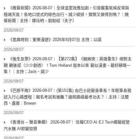
《晚餐新聞》2026-08-07｜全球溫室效應加劇，引發嚴重氣候反常與
極端天氣！各地口號式的綠色出行、減少碳排，實際又做得到嗎？｜晚
餐新聞｜主持：陳珏明、劉銳紹（夫子）
2026/08/07
《恩典時刻：聖樂漫遊》2026年8月07日 主持：以諾
2026/08/07
《後生友聚》2026-08-07︱【第272集】《蜘蛛俠：英雄重生》絕對主
觀 觀後感（少少劇透）！Tom Holland 版本以來 最似漫畫、最好睇嘅一
集！｜主持：Jack、諾少
2026/08/07
《巴膠不敗》2026-08-07︱(第151集) 由巴士迷變身車長！年輕車長親
述入行心路歷程｜報名考試有幾難？邊啲路線最考功夫？︱主持：法蘭
西，嘉賓︰Bowan
2026/08/07
《香港台 – 聲音專欄》 2026-08-07｜ 信報CEO AI EJ Tech模擬經營
汽水機 AI即變狡猾
2026/08/07