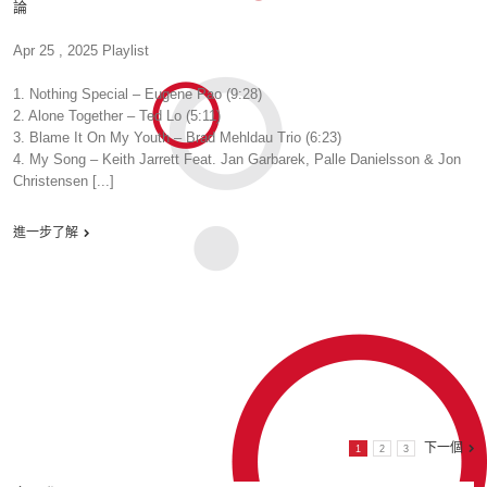
論
Apr 25 , 2025 Playlist
1. Nothing Special – Eugene Pao (9:28)
2. Alone Together – Ted Lo (5:11)
3. Blame It On My Youth – Brad Mehldau Trio (6:23)
4. My Song – Keith Jarrett Feat. Jan Garbarek, Palle Danielsson & Jon
Christensen [...]
進一步了解
下一個
1
2
3