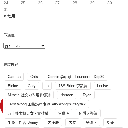
24
25
26
27
28
29
30
31
« 七月
重溫庫
慶爆搜尋
Carman
Cats
Connie 李玥穎 - Founder of Drip39
Elaine
Gary
In
JBS Brian 李凱賢
Louise
Miracle 社交力學培訓導師
Norman
Ryan
Terry Wong 王總講軍事@TerryWongmilitarytalk
九十後文藝少女 - 賈雅緻
何啟明
何爵天導演
午夜工作者 Benny
古庄辰
古立
吳佩孚
基哥