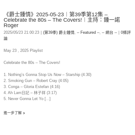
《爵士鍾情》2025-05-23︱第39季第12集 –
Celebrate the 80s – The Covers!︱主持：鍾一諾
Roger
2025/05/23 21:00:23
|
(第39季) 爵士鍾情
,
-- Featured --
,
-- 網台 --
|
0條評
論
May 23 , 2025 Playlist
Celebrate the 80s – The Covers!
1. Nothing’s Gonna Stop Us Now – Starship (4:30)
2. Smoking Gun – Robert Cray (4:05)
3. Conga – Gloria Estefan (4:16)
4. Ah Lam日記 – 林子祥 (3:17)
5. Never Gonna Let Yo [...]
進一步了解