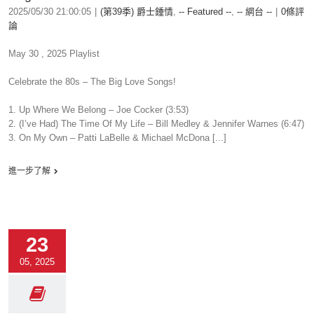
2025/05/30 21:00:05
|
(第39季) 爵士鍾情
,
-- Featured --
,
-- 網台 --
|
0條評
論
May 30 , 2025 Playlist
Celebrate the 80s – The Big Love Songs!
1. Up Where We Belong – Joe Cocker (3:53)
2. (I’ve Had) The Time Of My Life – Bill Medley & Jennifer Warnes (6:47)
3. On My Own – Patti LaBelle & Michael McDona [...]
進一步了解
23
05, 2025