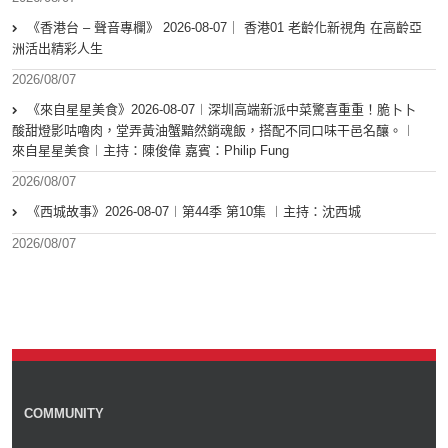
《香港台 – 聲音專欄》 2026-08-07｜ 香港01 老齡化新視角 在高齡亞
洲活出精彩人生
2026/08/07
《來自星星美食》2026-08-07︱深圳高端新派中菜驚喜重重！脆卜卜
酸甜燈影咕嚕肉，堂弄黃油蟹黯然銷魂飯，搭配不同口味干邑名釀。︱
來自星星美食︱主持：陳俊偉 嘉賓：Philip Fung
2026/08/07
《西城故事》2026-08-07︱第44季 第10集 ︱主持：沈西城
2026/08/07
COMMUNITY