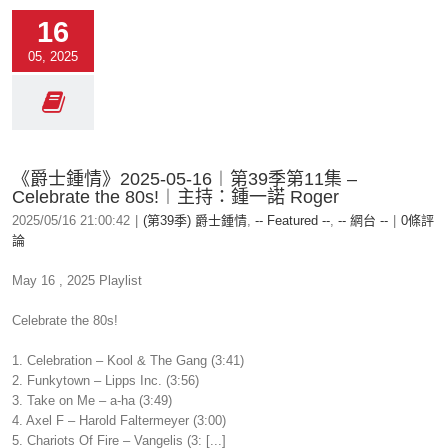
16
05, 2025
《爵士鍾情》2025-05-16︱第39季第11集 –
Celebrate the 80s!︱主持：鍾一諾 Roger
2025/05/16 21:00:42
|
(第39季) 爵士鍾情
,
-- Featured --
,
-- 網台 --
|
0條評
論
May 16 , 2025 Playlist
Celebrate the 80s!
1. Celebration – Kool & The Gang (3:41)
2. Funkytown – Lipps Inc. (3:56)
3. Take on Me – a-ha (3:49)
4. Axel F – Harold Faltermeyer (3:00)
5. Chariots Of Fire – Vangelis (3: [...]