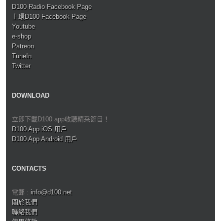
D100 Radio Facebook Page
上環D100 Facebook Page
Youtube
e-shop
Patreon
TuneIn
Twitter
DOWNLOAD
立即下載D100 app收聽精采節目！
D100 App iOS 用戶
D100 App Android 用戶
CONTACTS
電郵 :
info@d100.net
關於我們
聯絡我們