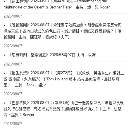
《爵士鍾情》2026-08-07︱第44季10集 – Remembering the
Nightingale of the Orient & Brother Peter︱主持：鍾一諾 Roger
2026/08/07
《晚餐新聞》2026-08-07｜全球溫室效應加劇，引發嚴重氣候反常與
極端天氣！各地口號式的綠色出行、減少碳排，實際又做得到嗎？｜晚
餐新聞｜主持：陳珏明、劉銳紹（夫子）
2026/08/07
《恩典時刻：聖樂漫遊》2026年8月07日 主持：以諾
2026/08/07
《後生友聚》2026-08-07︱【第272集】《蜘蛛俠：英雄重生》絕對主
觀 觀後感（少少劇透）！Tom Holland 版本以來 最似漫畫、最好睇嘅一
集！｜主持：Jack、諾少
2026/08/07
《巴膠不敗》2026-08-07︱(第151集) 由巴士迷變身車長！年輕車長親
述入行心路歷程｜報名考試有幾難？邊啲路線最考功夫？︱主持：法蘭
西，嘉賓︰Bowan
2026/08/07