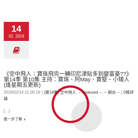
14
02, 2019
《空中飛人：寶珠飛完一轉印尼津貼多到變富豪??》
第14季 第10集 主持：寶珠、阿May、寶堅、小矮人
(逢星期五更新)
2019/02/14 21:00:19
|
(第14季) 空中飛人
,
-- Featured --
,
-- 網台 --
|
0條評
論
[...]
進一步了解