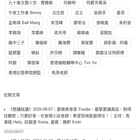
九十後文藝少女 - 賈雅緻
何啟明
何爵天導演
午夜工作者 Benny
古庄辰
古立
吳佩孚
基哥
孟希璘 Ball Mang
宋浩暉
康常治
張曉嵐
朱利安
李錦鴻
李鑑峰
梁天琦
楊偉倫
湯寳如
瘋中三子
羅倫斯
羅海憫
葉家寶
薛影儀 - 阿儀
藍精靈
蝌蚪
許莎朗
譚雁瞳
鄭遨汶法筠師傅
阿銀
陳俊偉
香港催眠輔導中心 Tim Sir
香港記憶學院總監
馬哥老師
近期文章
《想講就講》2026-08-07｜要做美食家 Foodie，最緊要講真話，對得
住觀眾；只要好食，也會撐小店食肆，希望佢哋能捱得住！｜主持：馬
溱禧 Heily, 莊韻澄 Xenia, 嘉賓：雅軒 Kinki
2026/08/07