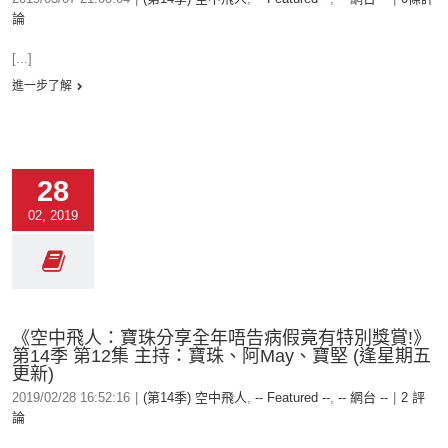
論
[...]
進一步了解
28
02, 2019
《空中飛人：寶珠分享全年唔告病假竟有特別獎賞!》
第14季 第12集 主持：寶珠、阿May、寶堅 (逢星期五
更新)
2019/02/28 16:52:16
|
(第14季) 空中飛人
,
-- Featured --
,
-- 網台 --
|
2 評
論