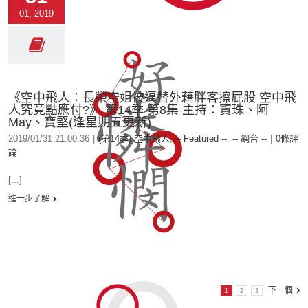
01, 2019
《空中飛人：長榮空姐被逼替外藉胖客擦屁股 空中飛
人究竟點應付?》 第14季 第8集 主持：寶珠、阿
May、寶堅(逢星期五更新)
2019/01/31 21:00:36
|
(第14季) 空中飛人
,
-- Featured --
,
-- 網台 --
|
0條評
論
[...]
進一步了解
下一個
1
2
3