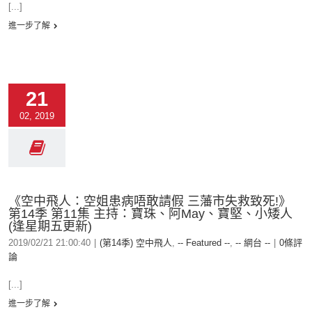
[...]
進一步了解
21
02, 2019
《空中飛人：空姐患病唔敢請假 三藩市失救致死!》
第14季 第11集 主持：寶珠、阿May、寶堅、小矮人
(逢星期五更新)
2019/02/21 21:00:40
|
(第14季) 空中飛人
,
-- Featured --
,
-- 網台 --
|
0條評
論
[...]
進一步了解