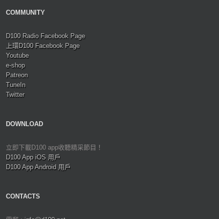
COMMUNITY
D100 Radio Facebook Page
上環D100 Facebook Page
Youtube
e-shop
Patreon
TuneIn
Twitter
DOWNLOAD
立即下載D100 app收聽精采節目！
D100 App iOS 用戶
D100 App Android 用戶
CONTACTS