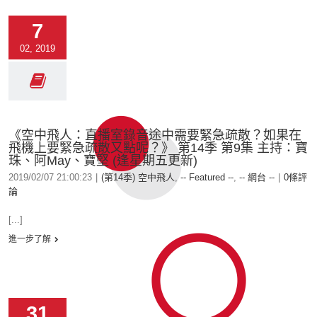
7
02, 2019
《空中飛人：直播室錄音途中需要緊急疏散？如果在
飛機上要緊急疏散又點呢？》 第14季 第9集 主持：寶
珠、阿May、寶堅 (逢星期五更新)
2019/02/07 21:00:23
|
(第14季) 空中飛人
,
-- Featured --
,
-- 網台 --
|
0條評
論
[...]
進一步了解
31