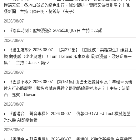
極端天氣！各地口號式的綠色出行、減少碳排，實際又做得到嗎？｜晚
餐新聞｜主持：陳珏明、劉銳紹（夫子）
2026/08/07
《恩典時刻：聖樂漫遊》2026年8月07日 主持：以諾
2026/08/07
《後生友聚》2026-08-07︱【第272集】《蜘蛛俠：英雄重生》絕對主
觀 觀後感（少少劇透）！Tom Holland 版本以來 最似漫畫、最好睇嘅一
集！｜主持：Jack、諾少
2026/08/07
《巴膠不敗》2026-08-07︱(第151集) 由巴士迷變身車長！年輕車長親
述入行心路歷程｜報名考試有幾難？邊啲路線最考功夫？︱主持：法蘭
西，嘉賓︰Bowan
2026/08/07
《香港台 – 聲音專欄》 2026-08-07｜ 信報CEO AI EJ Tech模擬經營
汽水機 AI即變狡猾
2026/08/07
《香港台 – 聲音專欄》 2026-08-07｜ 香港01 老齡化新視角 在高齡亞