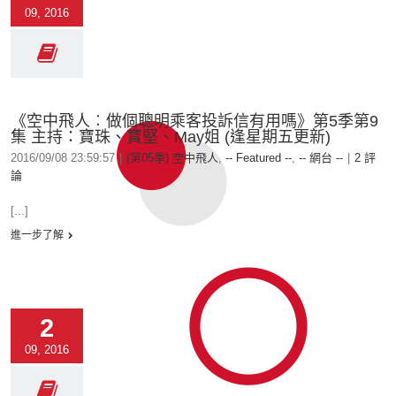
09, 2016
《空中飛人︰做個聰明乘客投訴信有用嗎》第5季第9
集 主持：寶珠、寶堅、May姐 (逢星期五更新)
2016/09/08 23:59:57
|
(第05季) 空中飛人
,
-- Featured --
,
-- 網台 --
|
2 評
論
[...]
進一步了解
2
09, 2016