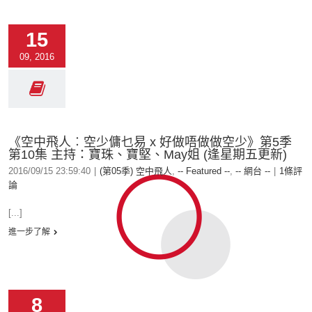
15
09, 2016
《空中飛人︰空少傭乜易 x 好做唔做做空少》第5季
第10集 主持：寶珠、寶堅、May姐 (逢星期五更新)
2016/09/15 23:59:40
|
(第05季) 空中飛人
,
-- Featured --
,
-- 網台 --
|
1條評
論
[...]
進一步了解
8