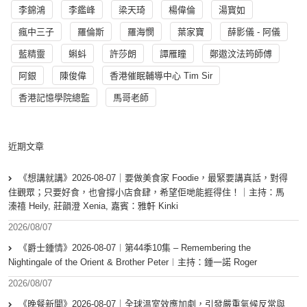
李錦鴻
李鑑峰
梁天琦
楊偉倫
湯寳如
瘋中三子
羅倫斯
羅海憫
葉家寶
薛影儀 - 阿儀
藍精靈
蝌蚪
許莎朗
譚雁瞳
鄭遨汶法筠師傅
阿銀
陳俊偉
香港催眠輔導中心 Tim Sir
香港記憶學院總監
馬哥老師
近期文章
《想講就講》2026-08-07｜要做美食家 Foodie，最緊要講真話，對得
住觀眾；只要好食，也會撐小店食肆，希望佢哋能捱得住！｜主持：馬
溱禧 Heily, 莊韻澄 Xenia, 嘉賓：雅軒 Kinki
2026/08/07
《爵士鍾情》2026-08-07︱第44季10集 – Remembering the
Nightingale of the Orient & Brother Peter︱主持：鍾一諾 Roger
2026/08/07
《晚餐新聞》2026-08-07｜全球溫室效應加劇，引發嚴重氣候反常與