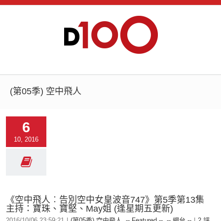
(第05季) 空中飛人
6
10, 2016
《空中飛人︰告別空中女皇波音747》第5季第13集
主持：寶珠、寶堅、May姐 (逢星期五更新)
2016/10/06 23:59:21
|
(第05季) 空中飛人
,
-- Featured --
,
-- 網台 --
|
2 評