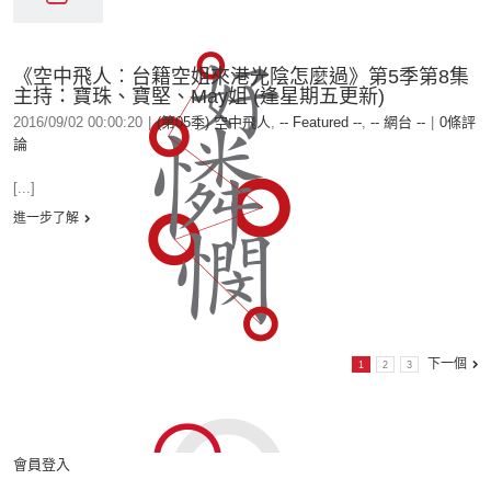
《空中飛人︰台籍空姐來港光陰怎麼過》第5季第8集
主持：寶珠、寶堅、May姐 (逢星期五更新)
2016/09/02 00:00:20
|
(第05季) 空中飛人
,
-- Featured --
,
-- 網台 --
|
0條評
論
[...]
進一步了解
下一個
1
2
3
會員登入