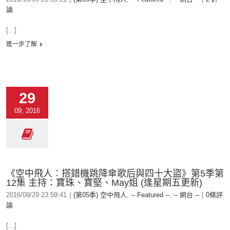
論
[...]
進一步了解
29
09, 2016
《空中飛人︰搭錯機跳降傘歌后與四十大盜》第5季第
12集 主持：寶珠、寶堅、May姐 (逢星期五更新)
2016/09/29 23:59:41
|
(第05季) 空中飛人
,
-- Featured --
,
-- 網台 --
|
0條評
論
[...]