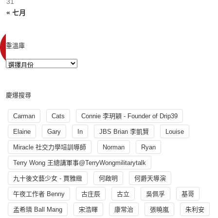
31
« 七月
重溫庫
慶爆搜尋
Carman
Cats
Connie 李玥穎 - Founder of Drip39
Elaine
Gary
In
JBS Brian 李凱賢
Louise
Miracle 社交力學培訓導師
Norman
Ryan
Terry Wong 王總講軍事@TerryWongmilitarytalk
九十後文藝少女 - 賈雅緻
何啟明
何爵天導演
午夜工作者 Benny
古庄辰
古立
吳佩孚
基哥
孟希璘 Ball Mang
宋浩暉
康常治
張曉嵐
朱利安