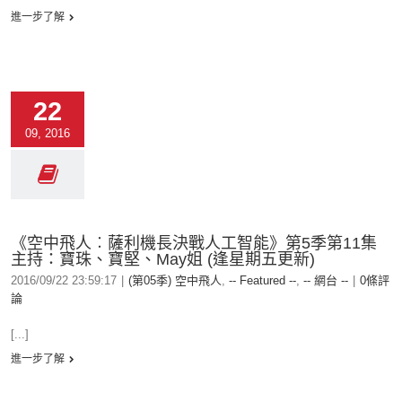
進一步了解
22
09, 2016
《空中飛人︰薩利機長決戰人工智能》第5季第11集
主持：寶珠、寶堅、May姐 (逢星期五更新)
2016/09/22 23:59:17
|
(第05季) 空中飛人
,
-- Featured --
,
-- 網台 --
|
0條評
論
[...]
進一步了解