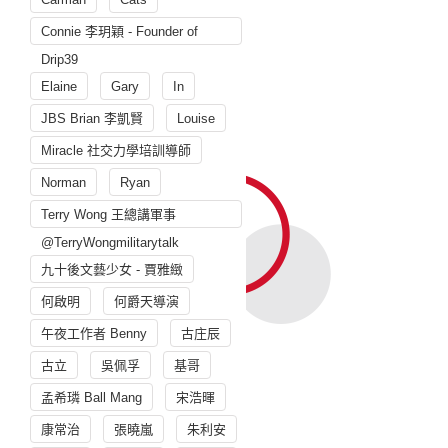
Connie 李玥穎 - Founder of
Drip39
Elaine
Gary
In
JBS Brian 李凱賢
Louise
Miracle 社交力學培訓導師
Norman
Ryan
Terry Wong 王總講軍事
@TerryWongmilitarytalk
九十後文藝少女 - 賈雅緻
何啟明
何爵天導演
午夜工作者 Benny
古庄辰
古立
吳佩孚
基哥
孟希璘 Ball Mang
宋浩暉
康常治
張曉嵐
朱利安