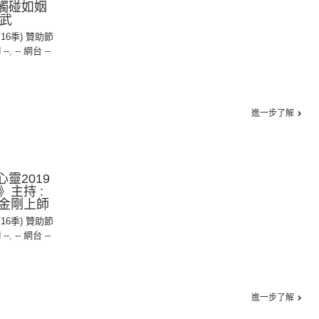
輕觸碰如姻
聯武
第16季) 贊助節
 --
,
-- 網台 --
進一步了解
心靈2019
主持 :
金剛上師
第16季) 贊助節
 --
,
-- 網台 --
進一步了解