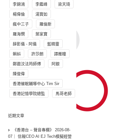
李錦鴻
李鑑峰
梁天琦
楊偉倫
湯寳如
瘋中三子
羅倫斯
羅海憫
葉家寶
薛影儀 - 阿儀
藍精靈
蝌蚪
許莎朗
譚雁瞳
鄭遨汶法筠師傅
阿銀
陳俊偉
香港催眠輔導中心 Tim Sir
香港記憶學院總監
馬哥老師
近期文章
《香港台 – 聲音專欄》 2026-08-
07｜ 信報CEO AI EJ Tech模擬經營