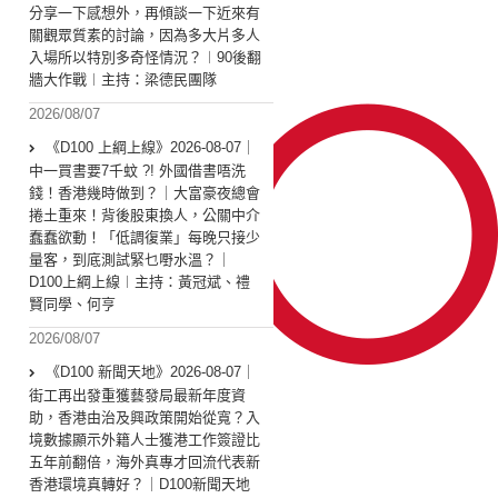
分享一下感想外，再傾談一下近來有
關觀眾質素的討論，因為多大片多人
入場所以特別多奇怪情況？︱90後翻
牆大作戰︱主持：梁德民團隊
2026/08/07
《D100 上綱上線》2026-08-07｜
中一買書要7千蚊 ?! 外國借書唔洗
錢！香港幾時做到？｜大富豪夜總會
捲土重來！背後股東換人，公關中介
蠢蠢欲動！「低調復業」每晚只接少
量客，到底測試緊乜嘢水溫？｜
D100上綱上線︱主持：黃冠斌、禮
賢同學、何亨
2026/08/07
《D100 新聞天地》2026-08-07｜
街工再出發重獲藝發局最新年度資
助，香港由治及興政策開始從寬？入
境數據顯示外籍人士獲港工作簽證比
五年前翻倍，海外真專才回流代表新
香港環境真轉好？｜D100新聞天地