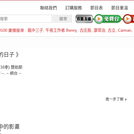
聯絡我們
訂購服務
節目表
節目重溫
D100 慶爆搜尋 :
瘋中三子
,
午夜工作者 Benny
,
古庄辰
,
康常治
,
古立
,
Carman
,
羅倫斯
的日子 》
第16季) 贊助節
 --
,
-- 網台 --
進一步了解
憶中的影畫
武