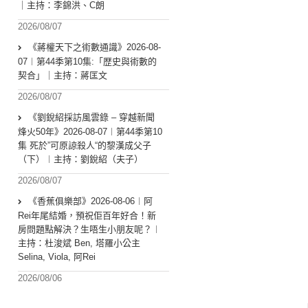
｜主持：李錦洪、C朗
2026/08/07
《蔣權天下之術數通識》2026-08-
07︱第44季第10集:「歴史與術數的
契合」｜主持：蔣匡文
2026/08/07
《劉銳紹採訪風雲錄 – 穿越新聞
烽火50年》2026-08-07︱第44季第10
集 死於”可原諒殺人“的黎漢成父子
（下）︱主持：劉銳紹（夫子）
2026/08/07
《香蕉俱樂部》2026-08-06︱阿
Rei年尾結婚，預祝佢百年好合！新
房問題點解決？生唔生小朋友呢？︱
主持：杜浚斌 Ben, 塔羅小公主
Selina, Viola, 阿Rei
2026/08/06