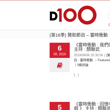
(第16季) 贊助節目 – 霎時衝動
《霎時衝動 : 我們
6
主持 : 顏聯武
09, 2019
2019/09/06 20:30:56
|
(
目 - 霎時衝動
,
-- Featured
|
0條評論
[...]
《霎時衝動 : 回
5
戲 》 主持 : 顏聯