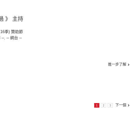
過 》 主持
第16季) 贊助節
 --
,
-- 網台 --
進一步了解
下一個
1
2
3