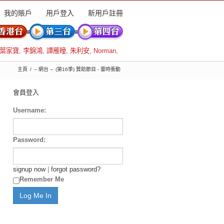
我的賬戶
用戶登入
新用戶註冊
葉家寶
,
李錦鴻
,
譚雁瞳
,
朱利安
,
Norman
,
主頁
-- 網台 --
(第16季) 贊助節目 - 霎時衝動
會員登入
Username:
Password:
signup now
|
forgot password?
Remember Me