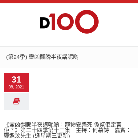
(第24季) 靈凶翻騰半夜講呢啲
31
08, 2021
《靈凶翻騰半夜講呢啲：寵物安樂死 係幫佢定害
佢？》第二十四季第十三集 主持：何慕詩 嘉賓：
鄭遨汶先生 (逢星期三更新)