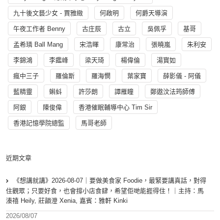
九十後文藝少女 - 賈雅緻
何啟明
何爵天導演
午夜工作者 Benny
古庄辰
古立
吳佩孚
基哥
孟希璘 Ball Mang
宋浩暉
康常治
張曉嵐
朱利安
李錦鴻
李鑑峰
梁天琦
楊偉倫
湯寳如
瘋中三子
羅倫斯
羅海憫
葉家寶
薛影儀 - 阿儀
藍精靈
蝌蚪
許莎朗
譚雁瞳
鄭遨汶法筠師傅
阿銀
陳俊偉
香港催眠輔導中心 Tim Sir
香港記憶學院總監
馬哥老師
近期文章
《想講就講》2026-08-07｜要做美食家 Foodie，最緊要講真話，對得
住觀眾；只要好食，也會撐小店食肆，希望佢哋能捱得住！｜主持：馬
溱禧 Heily, 莊韻澄 Xenia, 嘉賓：雅軒 Kinki
2026/08/07