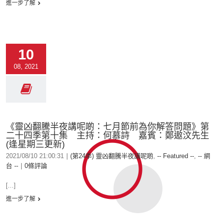
進一步了解
10
08, 2021
《靈凶翻騰半夜講呢啲：七月節前為你解答問題》第
二十四季第十集 主持：何慕詩 嘉賓：鄭遨汶先生
(逢星期三更新)
2021/08/10 21:00:31
|
(第24季) 靈凶翻騰半夜講呢啲
,
-- Featured --
,
-- 網
台 --
|
0條評論
[...]
進一步了解