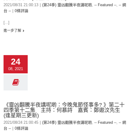
2021/08/31 21:00:13
|
(第24季) 靈凶翻騰半夜講呢啲
,
-- Featured --
,
-- 網
台 --
|
0條評論
[...]
進一步了解
24
08, 2021
《靈凶翻騰半夜講呢啲：今晚鬼節怪事多? 》第二十
四季第十二集 主持：何慕詩 嘉賓：鄭遨汶先生
(逢星期三更新)
2021/08/24 21:00:45
|
(第24季) 靈凶翻騰半夜講呢啲
,
-- Featured --
,
-- 網
台 --
|
0條評論