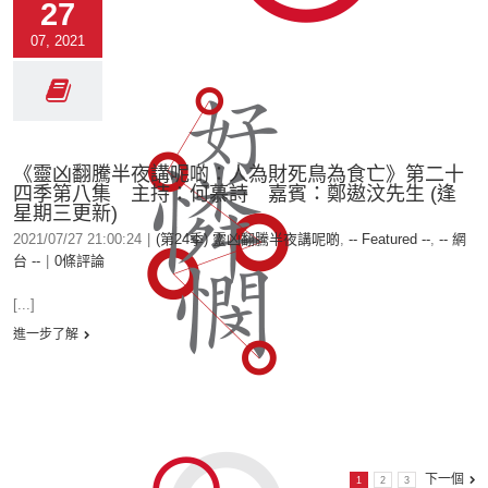
27
07, 2021
《靈凶翻騰半夜講呢啲：人為財死鳥為食亡》第二十
四季第八集 主持：何慕詩 嘉賓：鄭遨汶先生 (逢
星期三更新)
2021/07/27 21:00:24
|
(第24季) 靈凶翻騰半夜講呢啲
,
-- Featured --
,
-- 網
台 --
|
0條評論
[...]
進一步了解
下一個
1
2
3