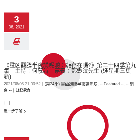
3
08, 2021
《靈凶翻騰半夜講呢啲：龍存在嗎?》第二十四季第九
集 主持：何慕詩 嘉賓：鄭遨汶先生 (逢星期三更
新)
2021/08/03 21:00:52
|
(第24季) 靈凶翻騰半夜講呢啲
,
-- Featured --
,
-- 網
台 --
|
1條評論
[...]
進一步了解