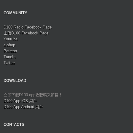
COMMUNITY
D100 Radio Facebook Page
上環D100 Facebook Page
Youtube
e-shop
Patreon
TuneIn
Twitter
DOWNLOAD
立即下載D100 app收聽精采節目！
D100 App iOS 用戶
D100 App Android 用戶
CONTACTS