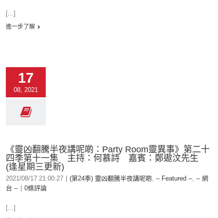
[...]
進一步了解
17
08, 2021
《靈凶翻騰半夜講呢啲：Party Room靈異事》第二十
四季第十一集 主持：何慕詩 嘉賓：鄭遨汶先生
(逢星期三更新)
2021/08/17 21:00:27
|
(第24季) 靈凶翻騰半夜講呢啲
,
-- Featured --
,
-- 網
台 --
|
0條評論
[...]