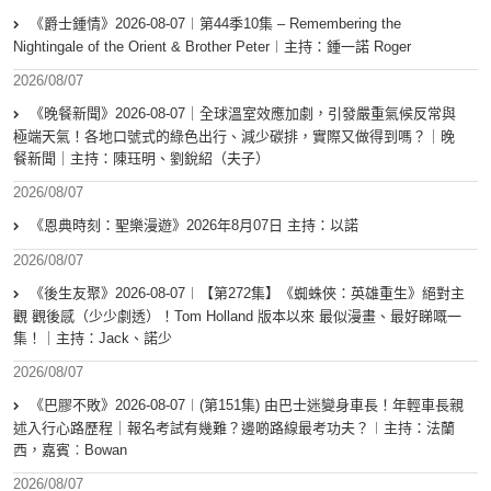
《爵士鍾情》2026-08-07︱第44季10集 – Remembering the
Nightingale of the Orient & Brother Peter︱主持：鍾一諾 Roger
2026/08/07
《晚餐新聞》2026-08-07｜全球溫室效應加劇，引發嚴重氣候反常與
極端天氣！各地口號式的綠色出行、減少碳排，實際又做得到嗎？｜晚
餐新聞｜主持：陳珏明、劉銳紹（夫子）
2026/08/07
《恩典時刻：聖樂漫遊》2026年8月07日 主持：以諾
2026/08/07
《後生友聚》2026-08-07︱【第272集】《蜘蛛俠：英雄重生》絕對主
觀 觀後感（少少劇透）！Tom Holland 版本以來 最似漫畫、最好睇嘅一
集！｜主持：Jack、諾少
2026/08/07
《巴膠不敗》2026-08-07︱(第151集) 由巴士迷變身車長！年輕車長親
述入行心路歷程｜報名考試有幾難？邊啲路線最考功夫？︱主持：法蘭
西，嘉賓︰Bowan
2026/08/07