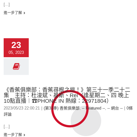
[...]
進一步了解
23
05, 2023
《香蕉俱樂部：香蕉尋根之旅！》第三十一季二十二
集 主持：杜浚斌、基斯、Rei（逢星期二、四 晚上
10點直播︱☎PHONE IN 熱線：22971804）
2023/05/23 22:00:21
|
(第31季) 香蕉俱樂部
,
-- Featured --
,
-- 網台 --
|
0條
評論
[...]
進一步了解