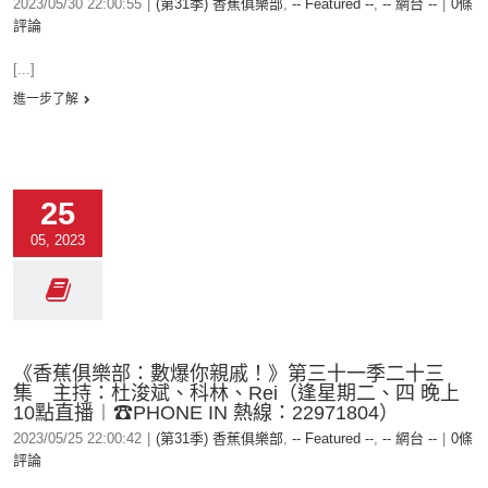
2023/05/30 22:00:55
|
(第31季) 香蕉俱樂部
,
-- Featured --
,
-- 網台 --
|
0條
評論
[...]
進一步了解
25
05, 2023
《香蕉俱樂部：數爆你親戚！》第三十一季二十三
集 主持：杜浚斌、科林、Rei（逢星期二、四 晚上
10點直播︱☎PHONE IN 熱線：22971804）
2023/05/25 22:00:42
|
(第31季) 香蕉俱樂部
,
-- Featured --
,
-- 網台 --
|
0條
評論