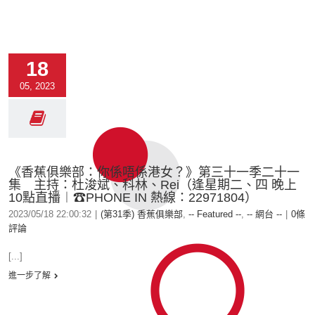
18
05, 2023
《香蕉俱樂部：你係唔係港女？》第三十一季二十一
集 主持：杜浚斌、科林、Rei（逢星期二、四 晚上
10點直播︱☎PHONE IN 熱線：22971804）
2023/05/18 22:00:32
|
(第31季) 香蕉俱樂部
,
-- Featured --
,
-- 網台 --
|
0條
評論
[...]
進一步了解