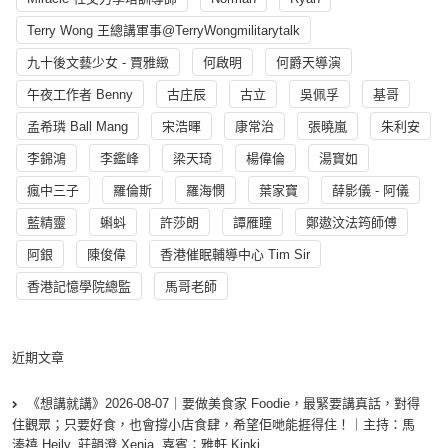
Terry Wong 王總講軍事@TerryWongmilitarytalk
九十後文藝少女 - 賈雅緻
何啟明
何爵天導演
午夜工作者 Benny
古庄辰
古立
吳佩孚
基哥
孟希璘 Ball Mang
宋浩暉
康常治
張曉嵐
朱利安
李錦鴻
李鑑峰
梁天琦
楊偉倫
湯寳如
瘋中三子
羅倫斯
羅海憫
葉家寶
薛影儀 - 阿儀
藍精靈
蝌蚪
許莎朗
譚雁瞳
鄭遨汶法筠師傅
阿銀
陳俊偉
香港催眠輔導中心 Tim Sir
香港記憶學院總監
馬哥老師
近期文章
《想講就講》2026-08-07｜要做美食家 Foodie，最緊要講真話，對得
住觀眾；只要好食，也會撐小店食肆，希望佢哋能捱得住！｜主持：馬
溱禧 Heily, 莊韻澄 Xenia, 嘉賓：雅軒 Kinki