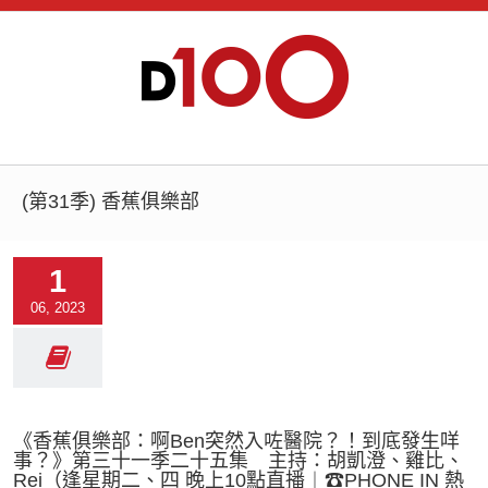
(第31季) 香蕉俱樂部
1
06, 2023
《香蕉俱樂部：啊Ben突然入咗醫院？！到底發生咩
事？》第三十一季二十五集 主持：胡凱澄、雞比、
Rei（逢星期二、四 晚上10點直播︱☎PHONE IN 熱