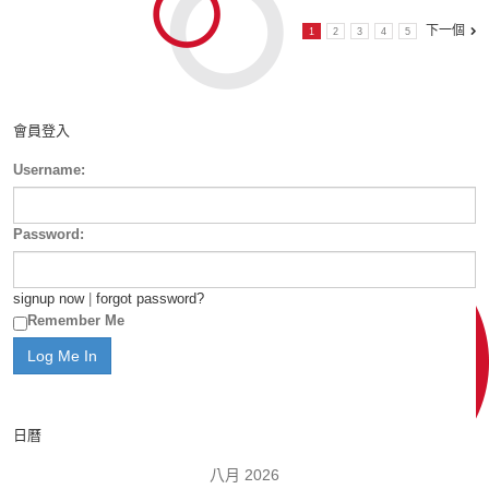
下一個
1
2
3
4
5
會員登入
Username:
Password:
signup now
|
forgot password?
Remember Me
日曆
八月 2026