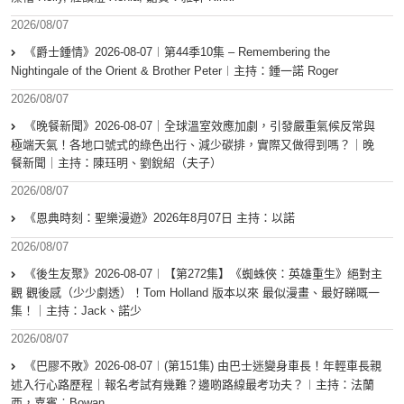
2026/08/07
《爵士鍾情》2026-08-07︱第44季10集 – Remembering the
Nightingale of the Orient & Brother Peter︱主持：鍾一諾 Roger
2026/08/07
《晚餐新聞》2026-08-07｜全球溫室效應加劇，引發嚴重氣候反常與
極端天氣！各地口號式的綠色出行、減少碳排，實際又做得到嗎？｜晚
餐新聞｜主持：陳珏明、劉銳紹（夫子）
2026/08/07
《恩典時刻：聖樂漫遊》2026年8月07日 主持：以諾
2026/08/07
《後生友聚》2026-08-07︱【第272集】《蜘蛛俠：英雄重生》絕對主
觀 觀後感（少少劇透）！Tom Holland 版本以來 最似漫畫、最好睇嘅一
集！｜主持：Jack、諾少
2026/08/07
《巴膠不敗》2026-08-07︱(第151集) 由巴士迷變身車長！年輕車長親
述入行心路歷程｜報名考試有幾難？邊啲路線最考功夫？︱主持：法蘭
西，嘉賓︰Bowan