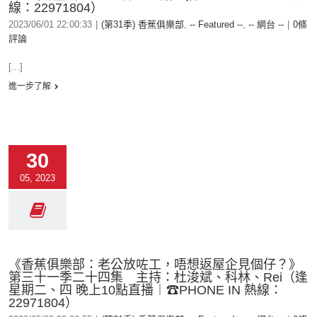
線：22971804）
2023/06/01 22:00:33
|
(第31季) 香蕉俱樂部
,
-- Featured --
,
-- 網台 --
|
0條
評論
[...]
進一步了解
30
05, 2023
《香蕉俱樂部：老公放咗工，唔想返屋企見個仔？》
第三十一季二十四集 主持：杜浚斌、科林、Rei（逢
星期二、四 晚上10點直播︱☎PHONE IN 熱線：
22971804）