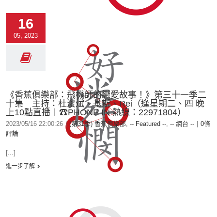
16
05, 2023
《香蕉俱樂部：飛機師的戀愛故事！》第三十一季二
十集 主持：杜浚斌、基斯、Rei（逢星期二、四 晚
上10點直播︱☎PHONE IN 熱線：22971804）
2023/05/16 22:00:26
|
(第31季) 香蕉俱樂部
,
-- Featured --
,
-- 網台 --
|
0條
評論
[...]
進一步了解