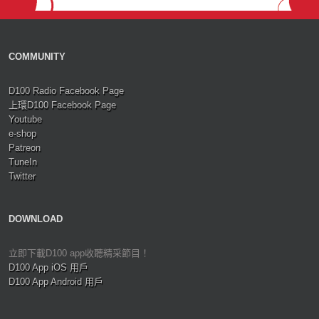
COMMUNITY
D100 Radio Facebook Page
上環D100 Facebook Page
Youtube
e-shop
Patreon
TuneIn
Twitter
DOWNLOAD
立即下載D100 app收聽精采節目！
D100 App iOS 用戶
D100 App Android 用戶