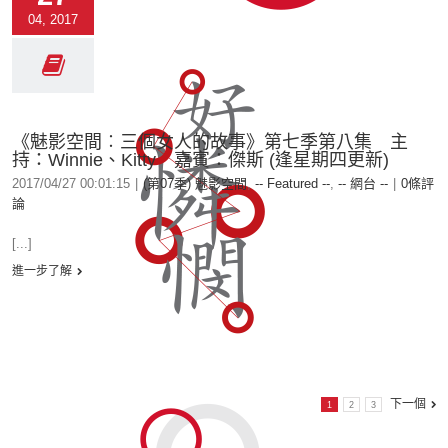
04, 2017
《魅影空間︰三個女人的故事》第七季第八集 主
持：Winnie、Kitty 嘉賓：傑斯 (逢星期四更新)
2017/04/27 00:01:15
|
(第07季) 魅影空間
,
-- Featured --
,
-- 網台 --
|
0條評
論
[...]
進一步了解
下一個
1
2
3