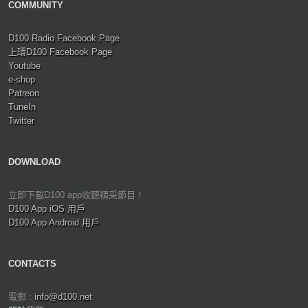
COMMUNITY
D100 Radio Facebook Page
上環D100 Facebook Page
Youtube
e-shop
Patreon
TuneIn
Twitter
DOWNLOAD
立即下載D100 app收聽精采節目！
D100 App iOS 用戶
D100 App Android 用戶
CONTACTS
電郵 :
info@d100.net