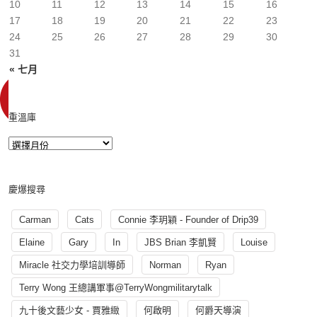
10
11
12
13
14
15
16
17
18
19
20
21
22
23
24
25
26
27
28
29
30
31
« 七月
重溫庫
慶爆搜尋
Carman
Cats
Connie 李玥穎 - Founder of Drip39
Elaine
Gary
In
JBS Brian 李凱賢
Louise
Miracle 社交力學培訓導師
Norman
Ryan
Terry Wong 王總講軍事@TerryWongmilitarytalk
九十後文藝少女 - 賈雅緻
何啟明
何爵天導演