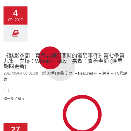
4
05, 2017
《魅影空間︰寶善老師閉關時的靈異事件》第七季第
九集 主持：Winnie、Kitty 嘉賓：寶善老師 (逢星
期四更新)
2017/05/04 00:01:58
|
(第07季) 魅影空間
,
-- Featured --
,
-- 網台 --
|
0條評
論
[...]
進一步了解
27