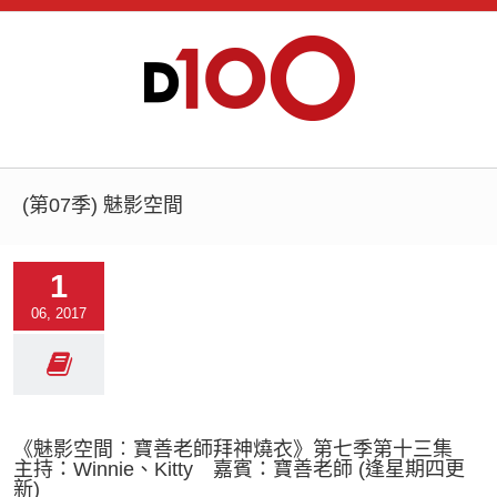
(第07季) 魅影空間
1
06, 2017
《魅影空間︰寶善老師拜神燒衣》第七季第十三集
主持：Winnie、Kitty 嘉賓：寶善老師 (逢星期四更
新)