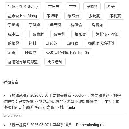
午夜工作者 Benny
古庄辰
古立
吳佩孚
基哥
孟希璘 Ball Mang
宋浩暉
康常治
張曉嵐
朱利安
李錦鴻
李鑑峰
梁天琦
楊偉倫
湯寳如
瘋中三子
羅倫斯
羅海憫
葉家寶
薛影儀 - 阿儀
藍精靈
蝌蚪
許莎朗
譚雁瞳
鄭遨汶法筠師傅
阿銀
陳俊偉
香港催眠輔導中心 Tim Sir
香港記憶學院總監
馬哥老師
近期文章
《想講就講》2026-08-07｜要做美食家 Foodie，最緊要講真話，對得
住觀眾；只要好食，也會撐小店食肆，希望佢哋能捱得住！｜主持：馬
溱禧 Heily, 莊韻澄 Xenia, 嘉賓：雅軒 Kinki
2026/08/07
《爵士鍾情》2026-08-07︱第44季10集 – Remembering the