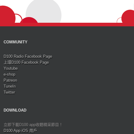
COMMUNITY
D100 Radio Facebook Page
上環D100 Facebook Page
Youtube
e-shop
Patreon
TuneIn
Twitter
DOWNLOAD
立即下載D100 app收聽精采節目！
D100 App iOS 用戶