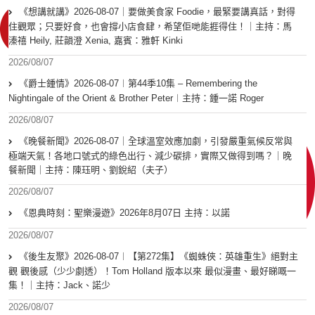
《想講就講》2026-08-07｜要做美食家 Foodie，最緊要講真話，對得
住觀眾；只要好食，也會撐小店食肆，希望佢哋能捱得住！｜主持：馬
溱禧 Heily, 莊韻澄 Xenia, 嘉賓：雅軒 Kinki
2026/08/07
《爵士鍾情》2026-08-07︱第44季10集 – Remembering the
Nightingale of the Orient & Brother Peter︱主持：鍾一諾 Roger
2026/08/07
《晚餐新聞》2026-08-07｜全球溫室效應加劇，引發嚴重氣候反常與
極端天氣！各地口號式的綠色出行、減少碳排，實際又做得到嗎？｜晚
餐新聞｜主持：陳珏明、劉銳紹（夫子）
2026/08/07
《恩典時刻：聖樂漫遊》2026年8月07日 主持：以諾
2026/08/07
《後生友聚》2026-08-07︱【第272集】《蜘蛛俠：英雄重生》絕對主
觀 觀後感（少少劇透）！Tom Holland 版本以來 最似漫畫、最好睇嘅一
集！｜主持：Jack、諾少
2026/08/07