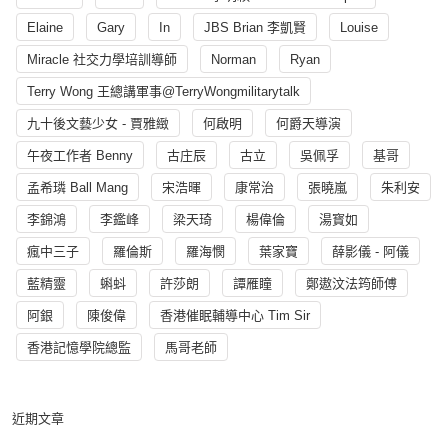
Elaine
Gary
In
JBS Brian 李凱賢
Louise
Miracle 社交力學培訓導師
Norman
Ryan
Terry Wong 王總講軍事@TerryWongmilitarytalk
九十後文藝少女 - 賈雅緻
何啟明
何爵天導演
午夜工作者 Benny
古庄辰
古立
吳佩孚
基哥
孟希璘 Ball Mang
宋浩暉
康常治
張曉嵐
朱利安
李錦鴻
李鑑峰
梁天琦
楊偉倫
湯寳如
瘋中三子
羅倫斯
羅海憫
葉家寶
薛影儀 - 阿儀
藍精靈
蝌蚪
許莎朗
譚雁瞳
鄭遨汶法筠師傅
阿銀
陳俊偉
香港催眠輔導中心 Tim Sir
香港記憶學院總監
馬哥老師
近期文章