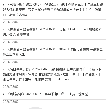
《巴膠不敗》2026-08-07︱(第151集) 由巴士迷變身車長！年輕車長親
述入行心路歷程｜報名考試有幾難？邊啲路線最考功夫？︱主持：法蘭
西，嘉賓︰Bowan
2026/08/07
《香港台 – 聲音專欄》 2026-08-07｜ 信報CEO AI EJ Tech模擬經營
汽水機 AI即變狡猾
2026/08/07
《香港台 – 聲音專欄》 2026-08-07｜ 香港01 老齡化新視角 在高齡亞
洲活出精彩人生
2026/08/07
《來自星星美食》2026-08-07︱深圳高端新派中菜驚喜重重！脆卜卜
酸甜燈影咕嚕肉，堂弄黃油蟹黯然銷魂飯，搭配不同口味干邑名釀。︱
來自星星美食︱主持：陳俊偉 嘉賓：Philip Fung
2026/08/07
《西城故事》2026-08-07︱第44季 第10集 ︱主持：沈西城
2026/08/07