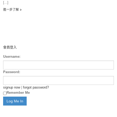
[...]
進一步了解
會員登入
Username:
Password:
signup now
|
forgot password?
Remember Me