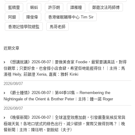
藍精靈
蝌蚪
許莎朗
譚雁瞳
鄭遨汶法筠師傅
阿銀
陳俊偉
香港催眠輔導中心 Tim Sir
香港記憶學院總監
馬哥老師
近期文章
《想講就講》2026-08-07｜要做美食家 Foodie，最緊要講真話，對得
住觀眾；只要好食，也會撐小店食肆，希望佢哋能捱得住！｜主持：馬
溱禧 Heily, 莊韻澄 Xenia, 嘉賓：雅軒 Kinki
2026/08/07
《爵士鍾情》2026-08-07︱第44季10集 – Remembering the
Nightingale of the Orient & Brother Peter︱主持：鍾一諾 Roger
2026/08/07
《晚餐新聞》2026-08-07｜全球溫室效應加劇，引發嚴重氣候反常與
極端天氣！各地口號式的綠色出行、減少碳排，實際又做得到嗎？｜晚
餐新聞｜主持：陳珏明、劉銳紹（夫子）