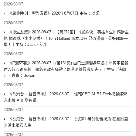
2026/08/07
《恩典時刻：聖樂漫遊》2026年8月07日 主持：以諾
2026/08/07
《後生友聚》2026-08-07︱【第272集】《蜘蛛俠：英雄重生》絕對主
觀 觀後感（少少劇透）！Tom Holland 版本以來 最似漫畫、最好睇嘅一
集！｜主持：Jack、諾少
2026/08/07
《巴膠不敗》2026-08-07︱(第151集) 由巴士迷變身車長！年輕車長親
述入行心路歷程｜報名考試有幾難？邊啲路線最考功夫？︱主持：法蘭
西，嘉賓︰Bowan
2026/08/07
《香港台 – 聲音專欄》 2026-08-07｜ 信報CEO AI EJ Tech模擬經營
汽水機 AI即變狡猾
2026/08/07
《香港台 – 聲音專欄》 2026-08-07｜ 香港01 老齡化新視角 在高齡亞
洲活出精彩人生
2026/08/07