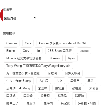
重溫庫
慶爆搜尋
Carman
Cats
Connie 李玥穎 - Founder of Drip39
Elaine
Gary
In
JBS Brian 李凱賢
Louise
Miracle 社交力學培訓導師
Norman
Ryan
Terry Wong 王總講軍事@TerryWongmilitarytalk
九十後文藝少女 - 賈雅緻
何啟明
何爵天導演
午夜工作者 Benny
古庄辰
古立
吳佩孚
基哥
孟希璘 Ball Mang
宋浩暉
康常治
張曉嵐
朱利安
李錦鴻
李鑑峰
梁天琦
楊偉倫
湯寳如
瘋中三子
羅倫斯
羅海憫
葉家寶
薛影儀 - 阿儀