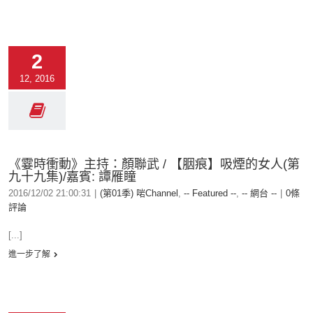
2
12, 2016
《霎時衝動》主持：顏聯武 / 【胭痕】吸煙的女人(第
九十九集)/嘉賓: 譚雁瞳
2016/12/02 21:00:31
|
(第01季) 啱Channel
,
-- Featured --
,
-- 網台 --
|
0條
評論
[...]
進一步了解