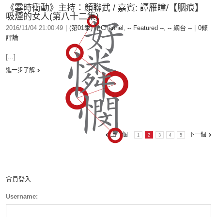
《霎時衝動》主持：顏聯武 / 嘉賓: 譚雁瞳/【胭痕】
吸煙的女人(第八十二集)
2016/11/04 21:00:49
|
(第01季) 啱Channel
,
-- Featured --
,
-- 網台 --
|
0條
評論
[...]
進一步了解
上一個
下一個
1
2
3
4
5
會員登入
Username: