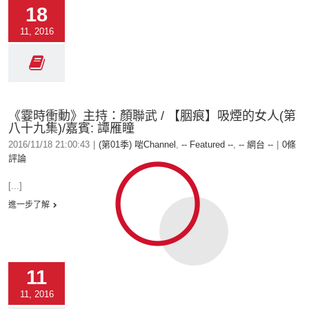
18
11, 2016
《霎時衝動》主持：顏聯武 / 【胭痕】吸煙的女人(第
八十九集)/嘉賓: 譚雁瞳
2016/11/18 21:00:43
|
(第01季) 啱Channel
,
-- Featured --
,
-- 網台 --
|
0條
評論
[...]
進一步了解
11
11, 2016