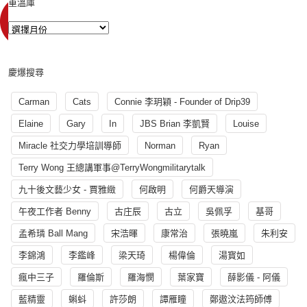
重溫庫
慶爆搜尋
Carman
Cats
Connie 李玥穎 - Founder of Drip39
Elaine
Gary
In
JBS Brian 李凱賢
Louise
Miracle 社交力學培訓導師
Norman
Ryan
Terry Wong 王總講軍事@TerryWongmilitarytalk
九十後文藝少女 - 賈雅緻
何啟明
何爵天導演
午夜工作者 Benny
古庄辰
古立
吳佩孚
基哥
孟希璘 Ball Mang
宋浩暉
康常治
張曉嵐
朱利安
李錦鴻
李鑑峰
梁天琦
楊偉倫
湯寳如
瘋中三子
羅倫斯
羅海憫
葉家寶
薛影儀 - 阿儀
藍精靈
蝌蚪
許莎朗
譚雁瞳
鄭遨汶法筠師傅