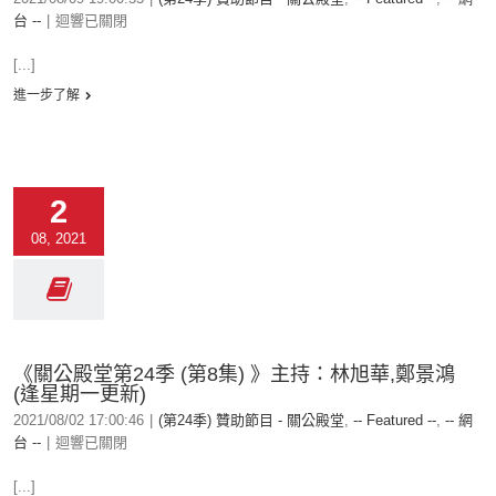
台 --
|
迴響已關閉
[...]
進一步了解
2
08, 2021
《關公殿堂第24季 (第8集) 》主持：林旭華,鄭景鴻
(逢星期一更新)
2021/08/02 17:00:46
|
(第24季) 贊助節目 - 關公殿堂
,
-- Featured --
,
-- 網
台 --
|
迴響已關閉
[...]