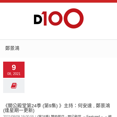
鄭景鴻
9
08, 2021
《關公殿堂第24季 (第9集) 》主持：何安達 , 鄭景鴻
(逢星期一更新)
2021/08/09 19:00:55
|
(第24季) 贊助節目 - 關公殿堂
,
-- Featured --
,
-- 網