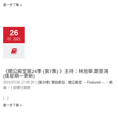
進一步了解
26
07, 2021
《關公殿堂第24季 (第7集) 》主持：林旭華,鄭景鴻
(逢星期一更新)
2021/07/26 17:00:29
|
(第24季) 贊助節目 - 關公殿堂
,
-- Featured --
,
-- 網
台 --
|
迴響已關閉
[...]
進一步了解