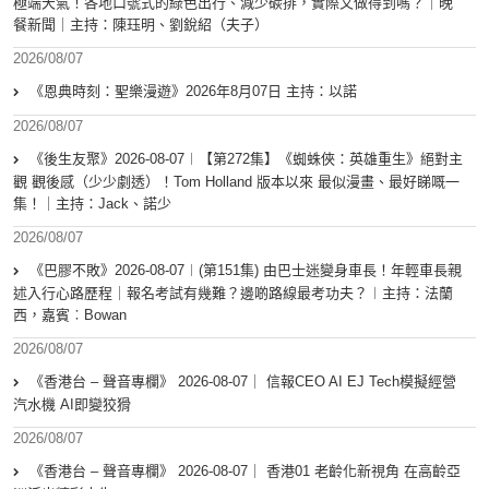
極端天氣！各地口號式的綠色出行、減少碳排，實際又做得到嗎？｜晚
餐新聞｜主持：陳珏明、劉銳紹（夫子）
2026/08/07
《恩典時刻：聖樂漫遊》2026年8月07日 主持：以諾
2026/08/07
《後生友聚》2026-08-07︱【第272集】《蜘蛛俠：英雄重生》絕對主
觀 觀後感（少少劇透）！Tom Holland 版本以來 最似漫畫、最好睇嘅一
集！｜主持：Jack、諾少
2026/08/07
《巴膠不敗》2026-08-07︱(第151集) 由巴士迷變身車長！年輕車長親
述入行心路歷程｜報名考試有幾難？邊啲路線最考功夫？︱主持：法蘭
西，嘉賓︰Bowan
2026/08/07
《香港台 – 聲音專欄》 2026-08-07｜ 信報CEO AI EJ Tech模擬經營
汽水機 AI即變狡猾
2026/08/07
《香港台 – 聲音專欄》 2026-08-07｜ 香港01 老齡化新視角 在高齡亞