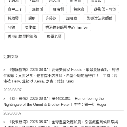
李錦鴻
李鑑峰
梁天琦
楊偉倫
湯寳如
瘋中三子
羅倫斯
羅海憫
葉家寶
薛影儀 - 阿儀
藍精靈
蝌蚪
許莎朗
譚雁瞳
鄭遨汶法筠師傅
阿銀
陳俊偉
香港催眠輔導中心 Tim Sir
香港記憶學院總監
馬哥老師
近期文章
《想講就講》2026-08-07｜要做美食家 Foodie，最緊要講真話，對得
住觀眾；只要好食，也會撐小店食肆，希望佢哋能捱得住！｜主持：馬
溱禧 Heily, 莊韻澄 Xenia, 嘉賓：雅軒 Kinki
2026/08/07
《爵士鍾情》2026-08-07︱第44季10集 – Remembering the
Nightingale of the Orient & Brother Peter︱主持：鍾一諾 Roger
2026/08/07
《晚餐新聞》2026-08-07｜全球溫室效應加劇，引發嚴重氣候反常與