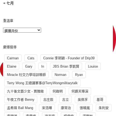
« 七月
重溫庫
慶爆搜尋
Carman
Cats
Connie 李玥穎 - Founder of Drip39
Elaine
Gary
In
JBS Brian 李凱賢
Louise
Miracle 社交力學培訓導師
Norman
Ryan
Terry Wong 王總講軍事@TerryWongmilitarytalk
九十後文藝少女 - 賈雅緻
何啟明
何爵天導演
午夜工作者 Benny
古庄辰
古立
吳佩孚
基哥
孟希璘 Ball Mang
宋浩暉
康常治
張曉嵐
朱利安