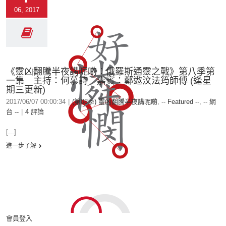
06, 2017
《靈凶翻騰半夜講呢啲︰俄羅斯通靈之戰》第八季第
一集 主持：何慕詩 嘉賓：鄭遨汶法筠師傅 (逢星
期三更新)
2017/06/07 00:00:34
|
(第08季) 靈凶翻騰半夜講呢啲
,
-- Featured --
,
-- 網
台 --
|
4 評論
[...]
進一步了解
會員登入