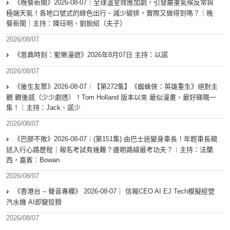
《晚餐新聞》2026-08-07｜全球溫室效應加劇，引發嚴重氣候反常與
極端天氣！各地口號式的綠色出行、減少碳排，實際又做得到嗎？｜晚
餐新聞｜主持：陳珏明、劉銳紹（夫子）
2026/08/07
《恩典時刻：聖樂漫遊》2026年8月07日 主持：以諾
2026/08/07
《後生友聚》2026-08-07︱【第272集】《蜘蛛俠：英雄重生》絕對主
觀 觀後感（少少劇透）！Tom Holland 版本以來 最似漫畫、最好睇嘅一
集！｜主持：Jack、諾少
2026/08/07
《巴膠不敗》2026-08-07︱(第151集) 由巴士迷變身車長！年輕車長親
述入行心路歷程｜報名考試有幾難？邊啲路線最考功夫？︱主持：法蘭
西，嘉賓︰Bowan
2026/08/07
《香港台 – 聲音專欄》 2026-08-07｜ 信報CEO AI EJ Tech模擬經營
汽水機 AI即變狡猾
2026/08/07