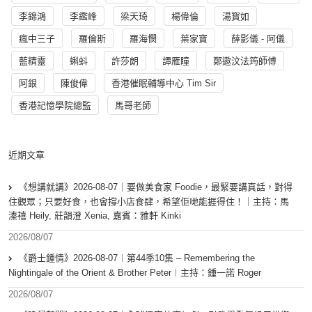
李錦鴻
李鑑峰
梁天琦
楊偉倫
湯寳如
瘋中三子
羅倫斯
羅海憫
葉家寶
薛影儀 - 阿儀
藍精靈
蝌蚪
許莎朗
譚雁瞳
鄭遨汶法筠師傅
阿銀
陳俊偉
香港催眠輔導中心 Tim Sir
香港記憶學院總監
馬哥老師
近期文章
《想講就講》2026-08-07｜要做美食家 Foodie，最緊要講真話，對得
住觀眾；只要好食，也會撐小店食肆，希望佢哋能捱得住！｜主持：馬
溱禧 Heily, 莊韻澄 Xenia, 嘉賓：雅軒 Kinki
2026/08/07
《爵士鍾情》2026-08-07︱第44季10集 – Remembering the
Nightingale of the Orient & Brother Peter︱主持：鍾一諾 Roger
2026/08/07