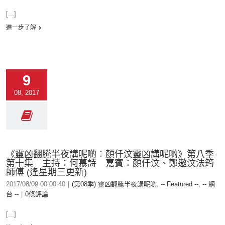
[...]
進一步了解
9
08, 2017
《靈凶翻騰半夜講呢啲︰顏仟汶靈凶講呢啲》第八季
第十集 主持：何慕詩 嘉賓：顏仟汶、鄭遨汶法筠
師傅 (逢星期三更新)
2017/08/09 00:00:40
|
(第08季) 靈凶翻騰半夜講呢啲
,
-- Featured --
,
-- 網
台 --
|
0條評論
[...]