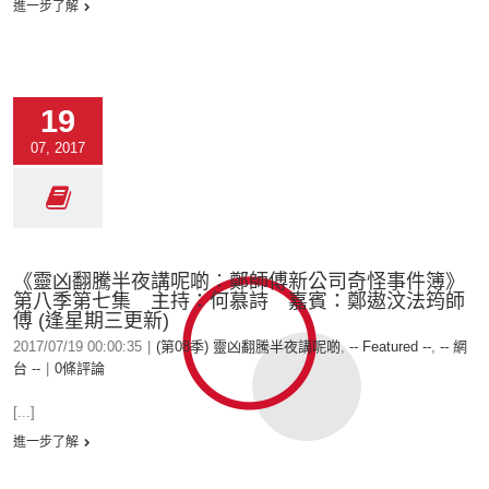
進一步了解
19
07, 2017
《靈凶翻騰半夜講呢啲︰鄭師傅新公司奇怪事件簿》
第八季第七集 主持：何慕詩 嘉賓：鄭遨汶法筠師
傅 (逢星期三更新)
2017/07/19 00:00:35
|
(第08季) 靈凶翻騰半夜講呢啲
,
-- Featured --
,
-- 網
台 --
|
0條評論
[...]
進一步了解