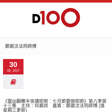
鄭遨汶法筠師傅
30
08, 2017
《靈凶翻騰半夜講呢啲︰七月節要做呢啲》第八季第
十三集 主持：何慕詩 嘉賓：鄭遨汶法筠師傅 (逢
星期三更新)