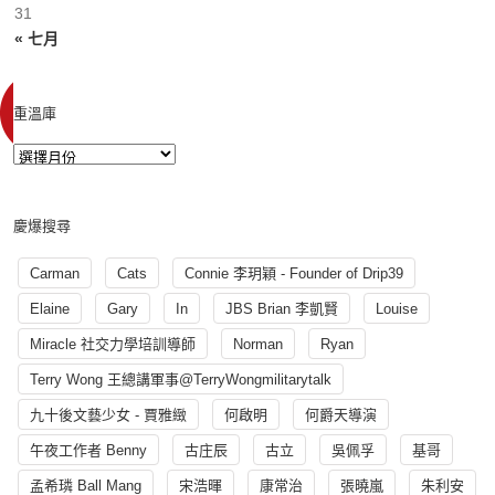
31
« 七月
重溫庫
慶爆搜尋
Carman
Cats
Connie 李玥穎 - Founder of Drip39
Elaine
Gary
In
JBS Brian 李凱賢
Louise
Miracle 社交力學培訓導師
Norman
Ryan
Terry Wong 王總講軍事@TerryWongmilitarytalk
九十後文藝少女 - 賈雅緻
何啟明
何爵天導演
午夜工作者 Benny
古庄辰
古立
吳佩孚
基哥
孟希璘 Ball Mang
宋浩暉
康常治
張曉嵐
朱利安