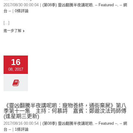
2017/08/30 00:00:04
|
(第08季) 靈凶翻騰半夜講呢啲
,
-- Featured --
,
-- 網
台 --
|
0條評論
[...]
進一步了解
16
08, 2017
《靈凶翻騰半夜講呢啲︰寵物善終，通街棄屍》第八
季第十一集 主持：何慕詩 嘉賓：鄭遨汶法筠師傅
(逢星期三更新)
2017/08/16 00:00:54
|
(第08季) 靈凶翻騰半夜講呢啲
,
-- Featured --
,
-- 網
台 --
|
1條評論