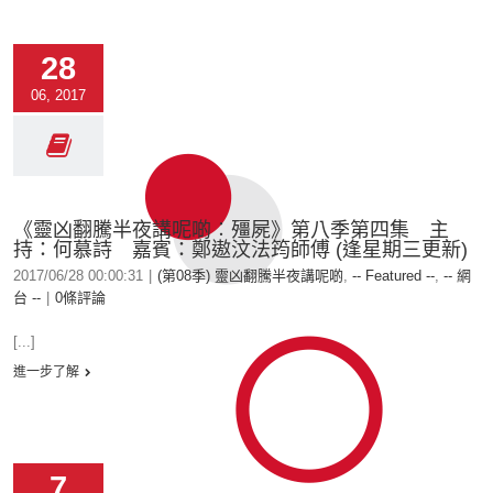
28
06, 2017
《靈凶翻騰半夜講呢啲︰殭屍》第八季第四集 主
持：何慕詩 嘉賓：鄭遨汶法筠師傅 (逢星期三更新)
2017/06/28 00:00:31
|
(第08季) 靈凶翻騰半夜講呢啲
,
-- Featured --
,
-- 網
台 --
|
0條評論
[...]
進一步了解
7