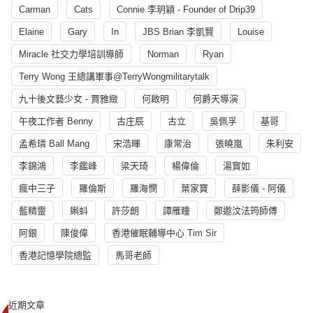
Carman
Cats
Connie 李玥穎 - Founder of Drip39
Elaine
Gary
In
JBS Brian 李凱賢
Louise
Miracle 社交力學培訓導師
Norman
Ryan
Terry Wong 王總講軍事@TerryWongmilitarytalk
九十後文藝少女 - 賈雅緻
何啟明
何爵天導演
午夜工作者 Benny
古庄辰
古立
吳佩孚
基哥
孟希璘 Ball Mang
宋浩暉
康常治
張曉嵐
朱利安
李錦鴻
李鑑峰
梁天琦
楊偉倫
湯寳如
瘋中三子
羅倫斯
羅海憫
葉家寶
薛影儀 - 阿儀
藍精靈
蝌蚪
許莎朗
譚雁瞳
鄭遨汶法筠師傅
阿銀
陳俊偉
香港催眠輔導中心 Tim Sir
香港記憶學院總監
馬哥老師
近期文章