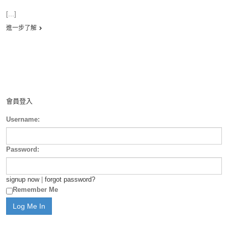
[...]
進一步了解
會員登入
Username:
Password:
signup now
|
forgot password?
Remember Me