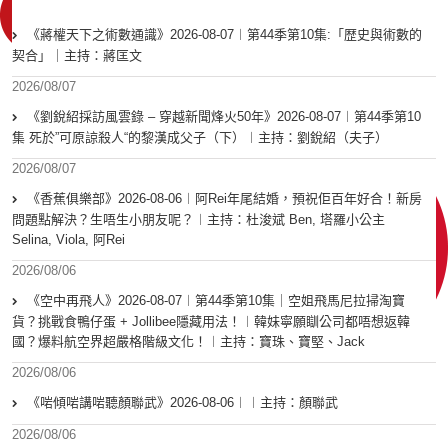
《蔣權天下之術數通識》2026-08-07︱第44季第10集:「歴史與術數的
契合」｜主持：蔣匡文
2026/08/07
《劉銳紹採訪風雲錄 – 穿越新聞烽火50年》2026-08-07︱第44季第10
集 死於”可原諒殺人“的黎漢成父子（下）︱主持：劉銳紹（夫子）
2026/08/07
《香蕉俱樂部》2026-08-06︱阿Rei年尾結婚，預祝佢百年好合！新房
問題點解決？生唔生小朋友呢？︱主持：杜浚斌 Ben, 塔羅小公主
Selina, Viola, 阿Rei
2026/08/06
《空中再飛人》2026-08-07︱第44季第10集｜空姐飛馬尼拉掃淘寶
貨？挑戰食鴨仔蛋 + Jollibee隱藏用法！︱韓妹寧願瞓公司都唔想返韓
國？爆料航空界超嚴格階級文化！︱主持：寶珠、寶堅、Jack
2026/08/06
《啱傾啱講啱聽顏聯武》2026-08-06︱︱主持：顏聯武
2026/08/06