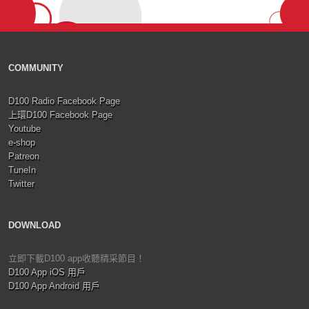
COMMUNITY
D100 Radio Facebook Page
上環D100 Facebook Page
Youtube
e-shop
Patreon
TuneIn
Twitter
DOWNLOAD
立即下載D100 app收聽精采節目！
D100 App iOS 用戶
D100 App Android 用戶