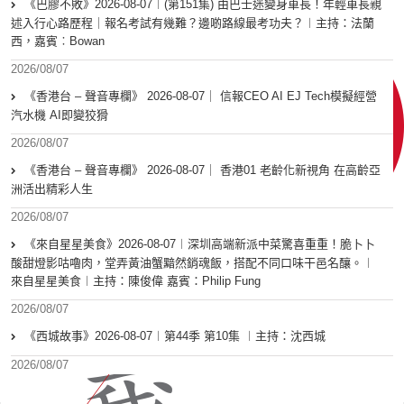
《巴膠不敗》2026-08-07︱(第151集) 由巴士迷變身車長！年輕車長親
述入行心路歷程｜報名考試有幾難？邊啲路線最考功夫？︱主持：法蘭
西，嘉賓︰Bowan
2026/08/07
《香港台 – 聲音專欄》 2026-08-07｜ 信報CEO AI EJ Tech模擬經營
汽水機 AI即變狡猾
2026/08/07
《香港台 – 聲音專欄》 2026-08-07｜ 香港01 老齡化新視角 在高齡亞
洲活出精彩人生
2026/08/07
《來自星星美食》2026-08-07︱深圳高端新派中菜驚喜重重！脆卜卜
酸甜燈影咕嚕肉，堂弄黃油蟹黯然銷魂飯，搭配不同口味干邑名釀。︱
來自星星美食︱主持：陳俊偉 嘉賓：Philip Fung
2026/08/07
《西城故事》2026-08-07︱第44季 第10集 ︱主持：沈西城
2026/08/07