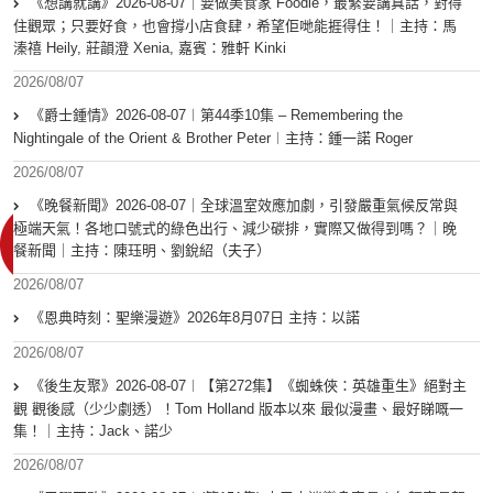
《想講就講》2026-08-07｜要做美食家 Foodie，最緊要講真話，對得
住觀眾；只要好食，也會撐小店食肆，希望佢哋能捱得住！｜主持：馬
溱禧 Heily, 莊韻澄 Xenia, 嘉賓：雅軒 Kinki
2026/08/07
《爵士鍾情》2026-08-07︱第44季10集 – Remembering the
Nightingale of the Orient & Brother Peter︱主持：鍾一諾 Roger
2026/08/07
《晚餐新聞》2026-08-07｜全球溫室效應加劇，引發嚴重氣候反常與
極端天氣！各地口號式的綠色出行、減少碳排，實際又做得到嗎？｜晚
餐新聞｜主持：陳珏明、劉銳紹（夫子）
2026/08/07
《恩典時刻：聖樂漫遊》2026年8月07日 主持：以諾
2026/08/07
《後生友聚》2026-08-07︱【第272集】《蜘蛛俠：英雄重生》絕對主
觀 觀後感（少少劇透）！Tom Holland 版本以來 最似漫畫、最好睇嘅一
集！｜主持：Jack、諾少
2026/08/07