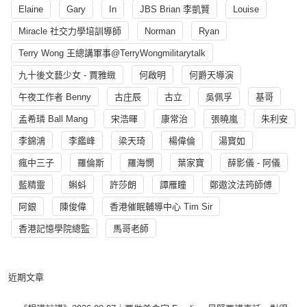
Elaine
Gary
In
JBS Brian 李凱賢
Louise
Miracle 社交力學培訓導師
Norman
Ryan
Terry Wong 王總講軍事@TerryWongmilitarytalk
九十後文藝少女 - 賈雅緻
何啟明
何爵天導演
午夜工作者 Benny
古庄辰
古立
吳佩孚
基哥
孟希璘 Ball Mang
宋浩暉
康常治
張曉嵐
朱利安
李錦鴻
李鑑峰
梁天琦
楊偉倫
湯寳如
瘋中三子
羅倫斯
羅海憫
葉家寶
薛影儀 - 阿儀
藍精靈
蝌蚪
許莎朗
譚雁瞳
鄭遨汶法筠師傅
阿銀
陳俊偉
香港催眠輔導中心 Tim Sir
香港記憶學院總監
馬哥老師
近期文章