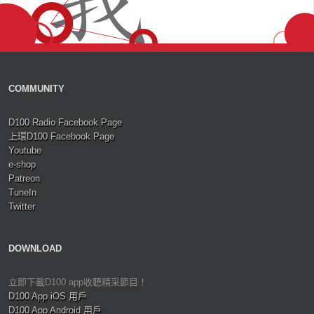
COMMUNITY
D100 Radio Facebook Page
上環D100 Facebook Page
Youtube
e-shop
Patreon
TuneIn
Twitter
DOWNLOAD
立即下載D100 app收聽精采節目！
D100 App iOS 用戶
D100 App Android 用戶