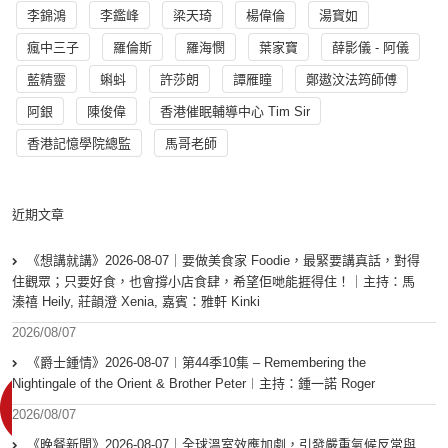
李錦鴻
李鑑峰
梁天琦
楊偉倫
湯寳如
瘋中三子
羅倫斯
羅海憫
葉家寶
薛影儀 - 阿儀
藍精靈
蝌蚪
許莎朗
譚雁瞳
鄭遨汶法筠師傅
阿銀
陳俊偉
香港催眠輔導中心 Tim Sir
香港記憶學院總監
馬哥老師
近期文章
《想講就講》2026-08-07｜要做美食家 Foodie，最緊要講真話，對得
住觀眾；只要好食，也會撐小店食肆，希望佢哋能捱得住！｜主持：馬
溱禧 Heily, 莊韻澄 Xenia, 嘉賓：雅軒 Kinki
2026/08/07
《爵士鍾情》2026-08-07︱第44季10集 – Remembering the
Nightingale of the Orient & Brother Peter︱主持：鍾一諾 Roger
2026/08/07
《晚餐新聞》2026-08-07｜全球溫室效應加劇，引發嚴重氣候反常與