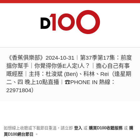
《香蕉俱樂部》2024-10-31︱第37季第17集：前度
搵你幫手｜你覺得你係E人定I人？｜擔心自己有事
嘅經歷｜主持：杜浚斌 (Ben)、科林、Rei（逢星期
二、四 晚上10點直播︱☎PHONE IN 熱線：
22971804）
如想線上收聽或下載節目重溫，請立即
登入
或
購買D100收聽服務
或
購
買D100網台節目
。