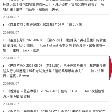
極端天氣！各地口號式的綠色出行、減少碳排，實際又做得到嗎？｜晚
餐新聞｜主持：陳珏明、劉銳紹（夫子）
2026/08/07
《恩典時刻：聖樂漫遊》2026年8月07日 主持：以諾
2026/08/07
《後生友聚》2026-08-07︱【第272集】《蜘蛛俠：英雄重生》絕對主
觀 觀後感（少少劇透）！Tom Holland 版本以來 最似漫畫、最好睇嘅一
集！｜主持：Jack、諾少
2026/08/07
《巴膠不敗》2026-08-07︱(第151集) 由巴士迷變身車長！年輕車長親
述入行心路歷程｜報名考試有幾難？邊啲路線最考功夫？︱主持：法蘭
西，嘉賓︰Bowan
2026/08/07
《香港台 – 聲音專欄》 2026-08-07｜ 信報CEO AI EJ Tech模擬經營
汽水機 AI即變狡猾
2026/08/07
《香港台 – 聲音專欄》 2026-08-07｜ 香港01 老齡化新視角 在高齡亞