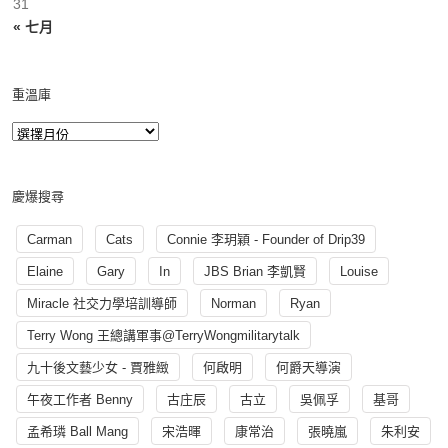
31
« 七月
重溫庫
慶爆搜尋
Carman
Cats
Connie 李玥穎 - Founder of Drip39
Elaine
Gary
In
JBS Brian 李凱賢
Louise
Miracle 社交力學培訓導師
Norman
Ryan
Terry Wong 王總講軍事@TerryWongmilitarytalk
九十後文藝少女 - 賈雅緻
何啟明
何爵天導演
午夜工作者 Benny
古庄辰
古立
吳佩孚
基哥
孟希璘 Ball Mang
宋浩暉
康常治
張曉嵐
朱利安