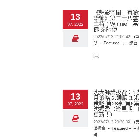
《魅影空間︰有啲
13
恐怖》第二十八
主持：Winnie 
07, 2022
佛 泰師傅
2022/07/13 21:00:42
|
(
間
,
-- Featured --
,
-- 網台 
[...]
沈大師講投資：1
13
月策略 2.通脹 3.
策略 第28季 第6
07, 2022
沈振盈（逢星期三
更新！）
2022/07/13 20:30:09
|
(
講投資
,
-- Featured --
,
--
論