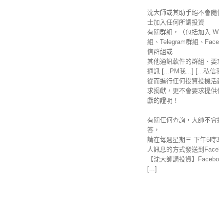
沈大師或其助手絕不會隨
士加入任何所謂投資
有關群組，（包括加入 Wha
組、Telegram群組、Fac
信群組或
其他通訊軟件的群組、要
通訊 [...PM我...] [...私
從而進行任何投資投機活
求捐獻，更不會要求提供
獻的證明！
有關任何查詢，大師不會
答，
請在每週星期三 下午5時
人訊息的方式發送到Faceb
【沈大師講投資】Facebo
[...]