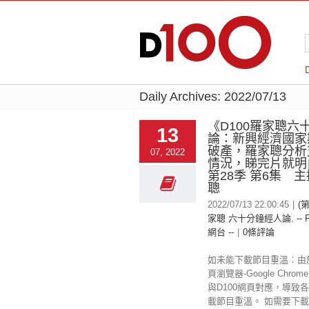
Daily Archives:
2022/07/13
《D100羅家聰六
13
論：新興經濟國家
破產，羅家聰分析
07, 2022
情況，睇完片就
第28季 第6集 
聰
2022/07/13 22:00:45
|
(第
家聰 六十分鐘經人論
,
-- 
網台 --
|
0條評論
如未能下載節目重溫︰由
頁瀏覽器-Google Chr
與D100網頁對應，導致
載節目重溫。 如需要下載