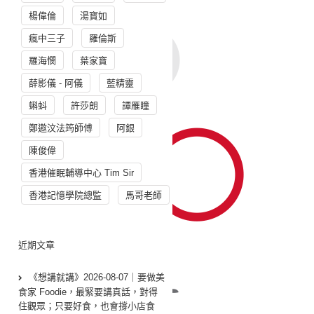
楊偉倫
湯寳如
瘋中三子
羅倫斯
羅海憫
葉家寶
薛影儀 - 阿儀
藍精靈
蝌蚪
許莎朗
譚雁瞳
鄭遨汶法筠師傅
阿銀
陳俊偉
香港催眠輔導中心 Tim Sir
香港記憶學院總監
馬哥老師
近期文章
《想講就講》2026-08-07｜要做美
食家 Foodie，最緊要講真話，對得
住觀眾；只要好食，也會撐小店食