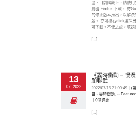
溫，目前階段上，請使用
覽器-Firefox 下載， 待Goo
的修正版本推出，以解決
題。 亦可按右click選擇
可下載。不便之處，敬請
[...]
《霎時衝動 – 慢
13
顏聯武
07, 2022
2022/07/13 21:00:49
|
(
目 - 霎時衝動
,
-- Featured
|
0條評論
[...]