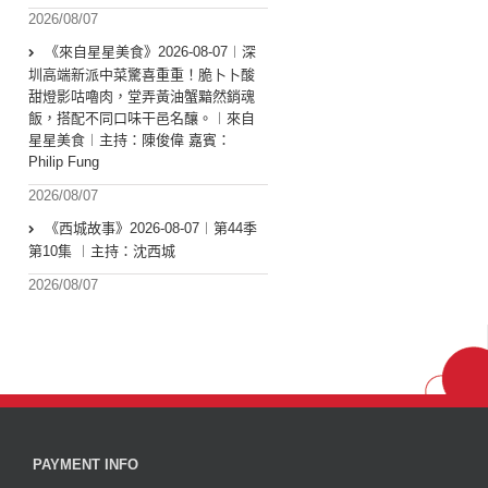
2026/08/07
《來自星星美食》2026-08-07︱深
圳高端新派中菜驚喜重重！脆卜卜酸
甜燈影咕嚕肉，堂弄黃油蟹黯然銷魂
飯，搭配不同口味干邑名釀。︱來自
星星美食︱主持：陳俊偉 嘉賓：
Philip Fung
2026/08/07
《西城故事》2026-08-07︱第44季
第10集 ︱主持：沈西城
2026/08/07
PAYMENT INFO