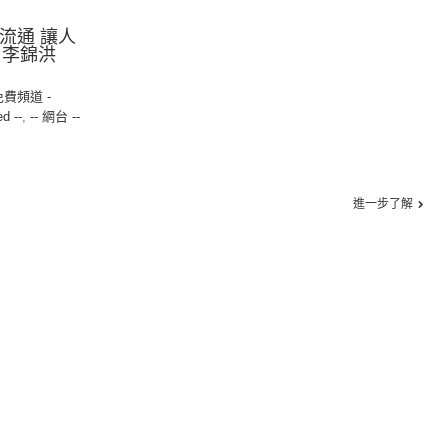
訊流通 讓人
︰李錦洪
免費頻道 -
ed --
,
-- 網台 --
進一步了解