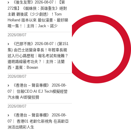
《後生友聚》2026-08-07︱【第
272集】《蜘蛛俠：英雄重生》絕對
主觀 觀後感（少少劇透）！Tom
Holland 版本以來 最似漫畫、最好睇
嘅一集！｜主持：Jack、諾少
2026/08/07
《巴膠不敗》2026-08-07︱(第151
集) 由巴士迷變身車長！年輕車長親
述入行心路歷程｜報名考試有幾難？
邊啲路線最考功夫？︱主持：法蘭
西，嘉賓︰Bowan
2026/08/07
《香港台 – 聲音專欄》 2026-08-
07｜ 信報CEO AI EJ Tech模擬經營
汽水機 AI即變狡猾
2026/08/07
《香港台 – 聲音專欄》 2026-08-
07｜ 香港01 老齡化新視角 在高齡亞
洲活出精彩人生