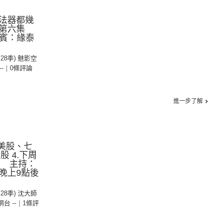
法器都幾
季第六集
嘉賓：緣泰
第28季) 魅影空
--
|
0條評論
進一步了解
.美股、七
港股 4.下周
集 主持：
晚上9點後
第28季) 沈大師
 網台 --
|
1條評