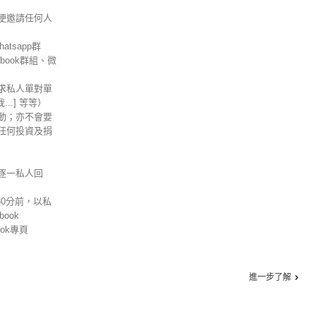
便邀請任何人
tsapp群
ebook群組、微
求私人單對單
信我...] 等等）
動；亦不會要
任何投資及捐
逐一私人回
30分前，以私
ook
ok專頁
進一步了解