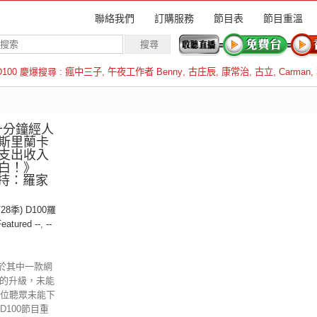
聯絡我們
訂購服務
節目表
節目重溫
D100 慶爆搜尋 :
瘋中三子
,
午夜工作者 Benny
,
古庄辰
,
康常治
,
古立
,
Carman
,
羅倫斯
十分鐘經人
斯里蘭卡
支出收入
明白！》
主持：羅家
28季) D100羅
Featured --
,
--
於其中一款網
ome的升級，未能
各位聽眾未能下
D100節目重