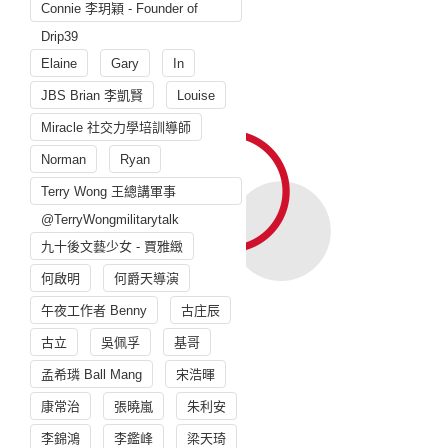
Connie 李玥穎 - Founder of
Drip39
Elaine
Gary
In
JBS Brian 李凱賢
Louise
Miracle 社交力學培訓導師
Norman
Ryan
Terry Wong 王總講軍事
@TerryWongmilitarytalk
九十後文藝少女 - 賈雅緻
何啟明
何爵天導演
午夜工作者 Benny
古庄辰
古立
吳佩孚
基哥
孟希璘 Ball Mang
宋浩暉
康常治
張曉嵐
朱利安
李錦鴻
李鑑峰
梁天琦