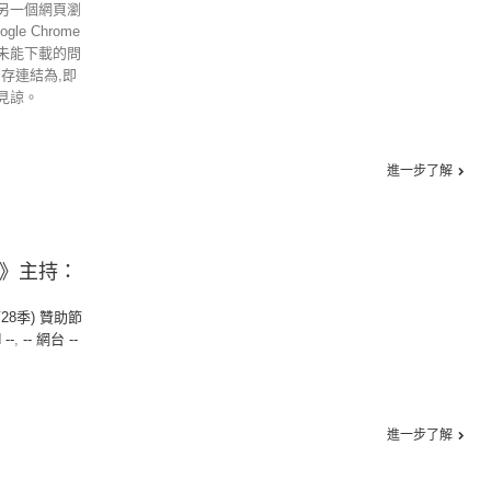
另一個網頁瀏
gle Chrome
未能下載的問
另存連結為,即
見諒。
進一步了解
漫》主持：
第28季) 贊助節
 --
,
-- 網台 --
進一步了解