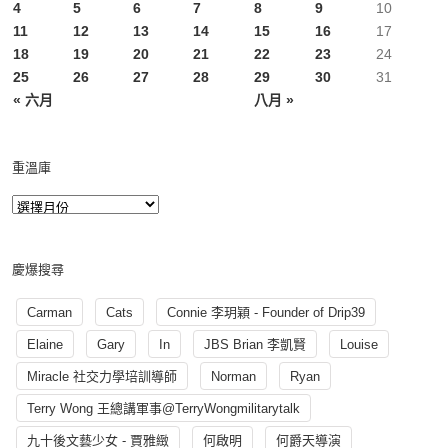
4
5
6
7
8
9
10
11
12
13
14
15
16
17
18
19
20
21
22
23
24
25
26
27
28
29
30
31
« 六月
八月 »
重溫庫
慶爆搜尋
Carman
Cats
Connie 李玥穎 - Founder of Drip39
Elaine
Gary
In
JBS Brian 李凱賢
Louise
Miracle 社交力學培訓導師
Norman
Ryan
Terry Wong 王總講軍事@TerryWongmilitarytalk
九十後文藝少女 - 賈雅緻
何啟明
何爵天導演