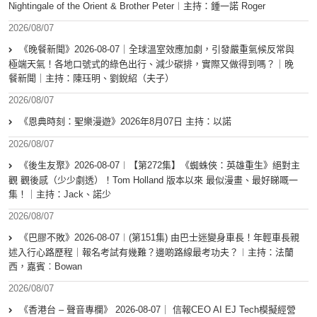
Nightingale of the Orient & Brother Peter︱主持：鍾一諾 Roger
2026/08/07
《晚餐新聞》2026-08-07｜全球溫室效應加劇，引發嚴重氣候反常與
極端天氣！各地口號式的綠色出行、減少碳排，實際又做得到嗎？｜晚
餐新聞｜主持：陳珏明、劉銳紹（夫子）
2026/08/07
《恩典時刻：聖樂漫遊》2026年8月07日 主持：以諾
2026/08/07
《後生友聚》2026-08-07︱【第272集】《蜘蛛俠：英雄重生》絕對主
觀 觀後感（少少劇透）！Tom Holland 版本以來 最似漫畫、最好睇嘅一
集！｜主持：Jack、諾少
2026/08/07
《巴膠不敗》2026-08-07︱(第151集) 由巴士迷變身車長！年輕車長親
述入行心路歷程｜報名考試有幾難？邊啲路線最考功夫？︱主持：法蘭
西，嘉賓︰Bowan
2026/08/07
《香港台 – 聲音專欄》 2026-08-07｜ 信報CEO AI EJ Tech模擬經營