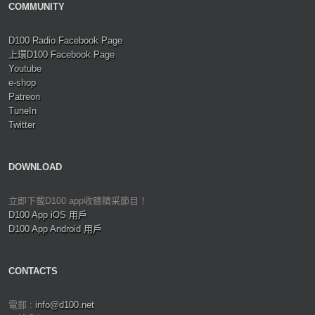
COMMUNITY
D100 Radio Facebook Page
上環D100 Facebook Page
Youtube
e-shop
Patreon
TuneIn
Twitter
DOWNLOAD
立即下載D100 app收聽精采節目！
D100 App iOS 用戶
D100 App Android 用戶
CONTACTS
電郵 :
info@d100.net