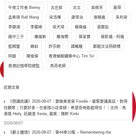
午夜工作者 Benny
古庄辰
古立
吳佩孚
基哥
孟希璘 Ball Mang
宋浩暉
康常治
張曉嵐
朱利安
李錦鴻
李鑑峰
梁天琦
楊偉倫
湯寳如
瘋中三子
羅倫斯
羅海憫
葉家寶
薛影儀 - 阿儀
藍精靈
蝌蚪
許莎朗
譚雁瞳
鄭遨汶法筠師傅
阿銀
陳俊偉
香港催眠輔導中心 Tim Sir
香港記憶學院總監
馬哥老師
近期文章
《想講就講》2026-08-07｜要做美食家 Foodie，最緊要講真話，對得
住觀眾；只要好食，也會撐小店食肆，希望佢哋能捱得住！｜主持：馬
溱禧 Heily, 莊韻澄 Xenia, 嘉賓：雅軒 Kinki
2026/08/07
《爵士鍾情》2026-08-07︱第44季10集 – Remembering the