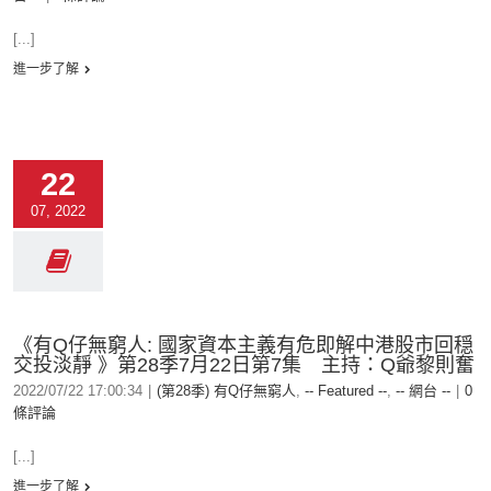
[...]
進一步了解
22
07, 2022
《有Q仔無窮人: 國家資本主義有危即解中港股市回穏
交投淡靜 》第28季7月22日第7集 主持：Q爺黎則奮
2022/07/22 17:00:34
|
(第28季) 有Q仔無窮人
,
-- Featured --
,
-- 網台 --
|
0
條評論
[...]
進一步了解