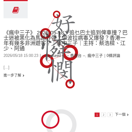
《瘋中三子》 2026-05-18｜追乜巴士追到俾車撞？巴
士迷被黑化為馬路炸彈？伊波拉病毒又爆發？香港一
年有幾多非洲遊客？｜瘋中三子｜主持：蔡浩樑、江
少、阿通
2026/05/18 15:00:23
|
-- Featured --
,
-- 香港台 --
,
瘋中三子
|
0條評論
[...]
進一步了解
下一個
1
2
3