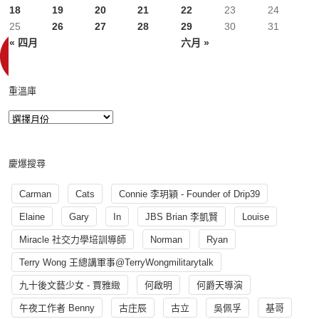
18
19
20
21
22
23
24
25
26
27
28
29
30
31
« 四月
六月 »
重溫庫
慶爆搜尋
Carman
Cats
Connie 李玥穎 - Founder of Drip39
Elaine
Gary
In
JBS Brian 李凱賢
Louise
Miracle 社交力學培訓導師
Norman
Ryan
Terry Wong 王總講軍事@TerryWongmilitarytalk
九十後文藝少女 - 賈雅緻
何啟明
何爵天導演
午夜工作者 Benny
古庄辰
古立
吳佩孚
基哥