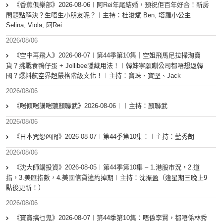
《香蕉俱樂部》2026-08-06︱阿Rei年尾結婚，預祝佢百年好合！新房
問題點解決？生唔生小朋友呢？︱主持：杜浚斌 Ben, 塔羅小公主
Selina, Viola, 阿Rei
2026/08/06
《空中再飛人》2026-08-07︱第44季第10集｜空姐飛馬尼拉掃淘寶
貨？挑戰食鴨仔蛋 + Jollibee隱藏用法！︱韓妹寧願瞓公司都唔想返韓
國？爆料航空界超嚴格階級文化！︱主持：寶珠、寶堅、Jack
2026/08/06
《啱傾啱講啱聽顏聯武》2026-08-06︱︱主持：顏聯武
2026/08/06
《日本咒怨凶間》2026-08-07︱第44季第10集：︱主持：藍秀朗
2026/08/06
《沈大師講投資》2026-08-05︱第44季第10集 – 1.港股市況，2.道
指，3.美匯指數，4.美國信貸違約掉期︱主持：沈振盈（逢星期三晚上9
點後更新！）
2026/08/06
《寶寶搞乜鬼》2026-08-07︱第44季第10集︰唔係李賢，都唔係林秀