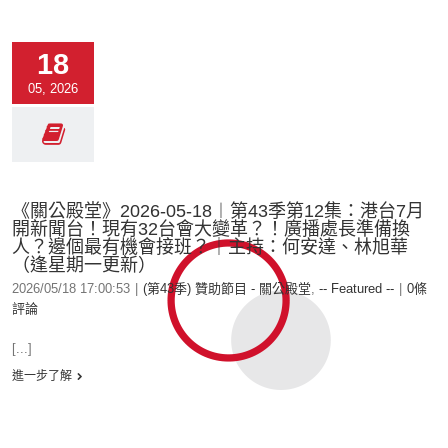
18
05, 2026
《關公殿堂》2026-05-18︱第43季第12集：港台7月
開新聞台！現有32台會大變革？！廣播處長準備換
人？邊個最有機會接班？｜主持：何安達、林旭華
（逢星期一更新）
2026/05/18 17:00:53
|
(第43季) 贊助節目 - 關公殿堂
,
-- Featured --
|
0條
評論
[...]
進一步了解