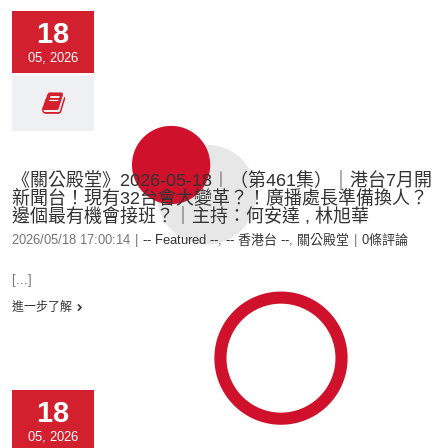
18
05, 2026
《關公殿堂》2026-05-18︱（第461集）｜港台7月開
新聞台！現有32台會大變革？！廣播處長準備換人？
邊個最有機會接班？｜主持：何安達 , 林旭華
2026/05/18 17:00:14
|
-- Featured --
,
-- 香港台 --
,
關公殿堂
|
0條評論
[...]
進一步了解
18
05, 2026