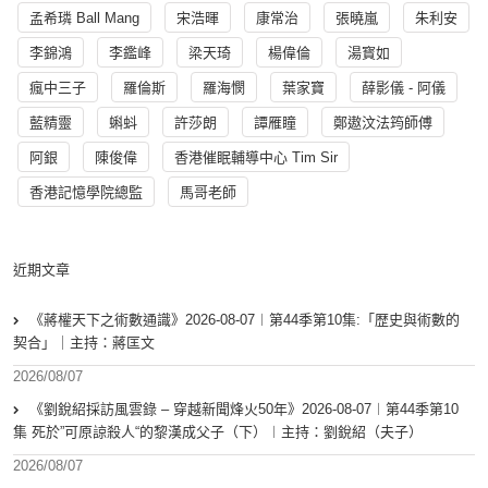
孟希璘 Ball Mang
宋浩暉
康常治
張曉嵐
朱利安
李錦鴻
李鑑峰
梁天琦
楊偉倫
湯寳如
瘋中三子
羅倫斯
羅海憫
葉家寶
薛影儀 - 阿儀
藍精靈
蝌蚪
許莎朗
譚雁瞳
鄭遨汶法筠師傅
阿銀
陳俊偉
香港催眠輔導中心 Tim Sir
香港記憶學院總監
馬哥老師
近期文章
《蔣權天下之術數通識》2026-08-07︱第44季第10集:「歴史與術數的
契合」｜主持：蔣匡文
2026/08/07
《劉銳紹採訪風雲錄 – 穿越新聞烽火50年》2026-08-07︱第44季第10
集 死於”可原諒殺人“的黎漢成父子（下）︱主持：劉銳紹（夫子）
2026/08/07