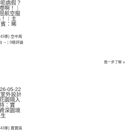
｜呃病假？
嚟啊！｜
屈航空服
es！︱主
嘉賓：晞
第43季) 空中再
台 --
|
0條評論
進一步了解
-05-22
︰室外設計
花園隔入
持：寶
資深園境
先生
第43季) 寶寶搞