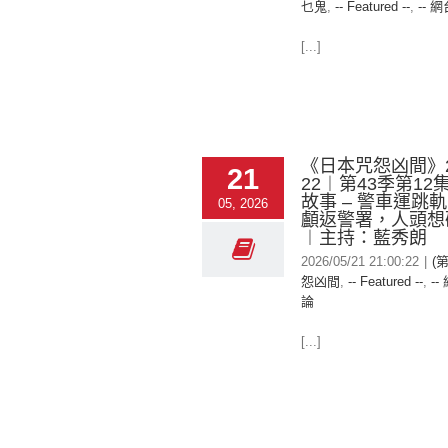
乜鬼
,
-- Featured --
,
-- 網
[...]
《日本咒怨凶間》20
21
22︱第43季第1
故事 – 警車運跳
05, 2026
顱返警署，人頭想
︱主持：藍秀朗
2026/05/21 21:00:22
|
(
怨凶間
,
-- Featured --
,
--
論
[...]