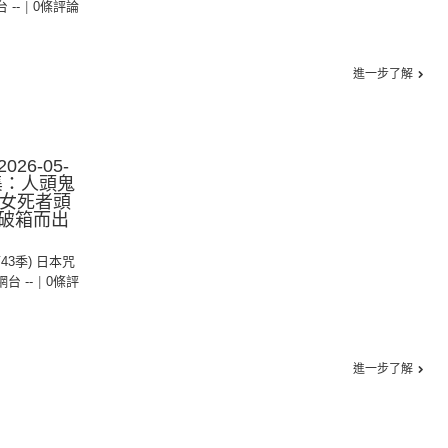
台 --
|
0條評論
進一步了解
26-05-
2集：人頭鬼
軌女死者頭
破箱而出
第43季) 日本咒
 網台 --
|
0條評
進一步了解