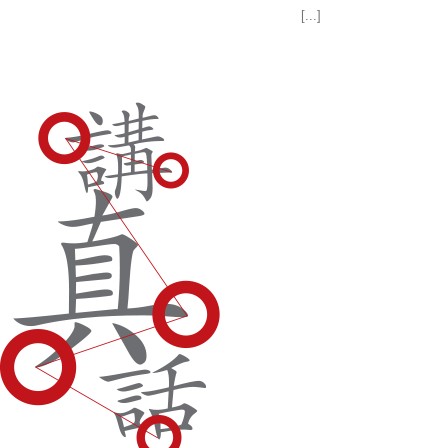
[...]