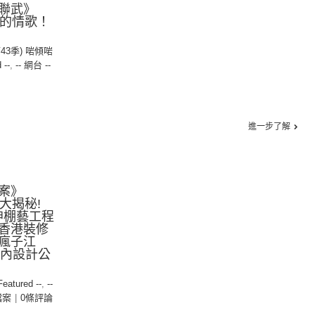
聯武》
偉大的情歌！
第43季) 啱傾啱
 --
,
-- 網台 --
進一步了解
案》
架大揭秘!
坤棚藝工程
香港裝修
瘋子江
(室內設計公
 Featured --
,
--
檔案
|
0條評論