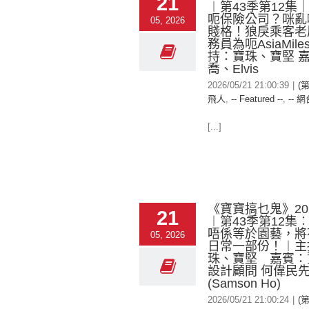
21
︱第43季第12集
呃保險公司？咪亂
05, 2026
賤格！狼戾乘客老
務員為呃AsiaMil
持：寶珠、寶堅 
喬、Elvis
2026/05/21 21:00:39
|
(
飛人
,
-- Featured --
,
-- 網
[...]
《寶寶搞乜鬼》2026
21
︱第43季第12集
唔係等於園藝，將
05, 2026
日常一部份！︱主
珠、寶堅 嘉賓：
設計顧問 何偉民
(Samson Ho)
2026/05/21 21:00:24
|
(