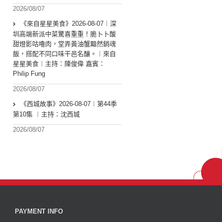
2026/08/07
《來自星星美食》2026-08-07︱深
圳高端新派中菜驚喜重重！脆卜卜酸
甜燈影咕嚕肉，堂弄黃油蟹黯然銷魂
飯，搭配不同口味干邑名釀。︱來自
星星美食︱主持：陳俊偉 嘉賓：
Philip Fung
2026/08/07
《西城故事》2026-08-07︱第44季
第10集 ︱主持：沈西城
2026/08/07
PAYMENT INFO