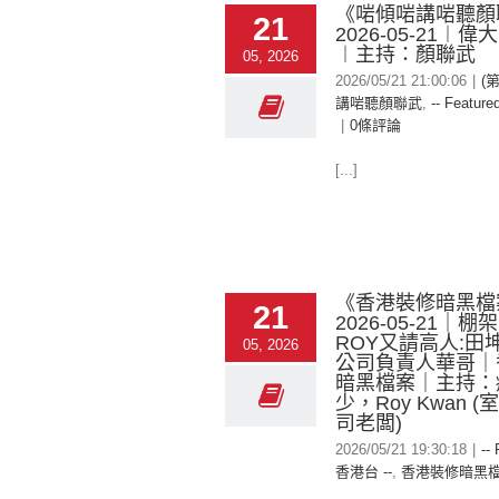
《啱傾啱講啱聽顏
21
2026-05-21︱
︱主持：顏聯武
05, 2026
2026/05/21 21:00:06
|
(
講啱聽顏聯武
,
-- Featured
|
0條評論
[...]
《香港裝修暗黑檔
21
2026-05-21｜棚
ROY又請高人:田
05, 2026
公司負責人華哥｜
暗黑檔案｜主持：
少，Roy Kwan 
司老闆)
2026/05/21 19:30:18
|
--
香港台 --
,
香港裝修暗黑