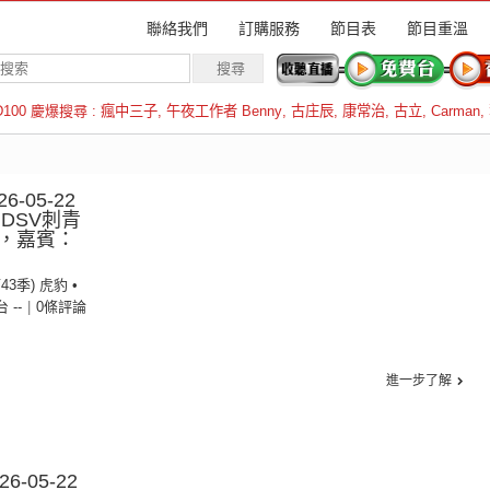
聯絡我們
訂購服務
節目表
節目重溫
D100 慶爆搜尋 :
瘋中三子
,
午夜工作者 Benny
,
古庄辰
,
康常治
,
古立
,
Carman
,
羅倫斯
6-05-22
：DSV刺青
，嘉賓：
43季) 虎豹 •
台 --
|
0條評論
進一步了解
-05-22