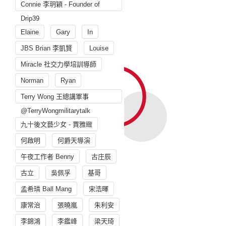
Connie 李玥穎 - Founder of
Drip39
Elaine
Gary
In
JBS Brian 李凱賢
Louise
Miracle 社交力學培訓導師
Norman
Ryan
Terry Wong 王總講軍事
@TerryWongmilitarytalk
九十後文藝少女 - 賈雅緻
何啟明
何爵天導演
午夜工作者 Benny
古庄辰
古立
吳佩孚
基哥
孟希璘 Ball Mang
宋浩暉
康常治
張曉嵐
朱利安
李錦鴻
李鑑峰
梁天琦