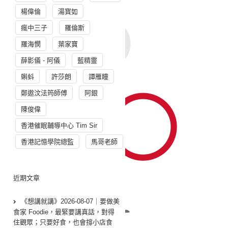
楊偉倫
湯寳如
瘋中三子
羅倫斯
羅海憫
葉家寶
薛影儀 - 阿儀
藍精靈
蝌蚪
許莎朗
譚雁瞳
鄭遨汶法筠師傅
阿銀
陳俊偉
香港催眠輔導中心 Tim Sir
香港記憶學院總監
馬哥老師
近期文章
《想講就講》2026-08-07｜要做美
食家 Foodie，最緊要講真話，對得
住觀眾；只要好食，也會撐小店食