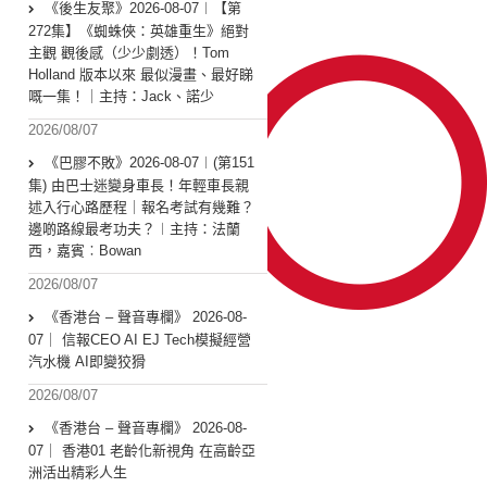
《後生友聚》2026-08-07︱【第
272集】《蜘蛛俠：英雄重生》絕對
主觀 觀後感（少少劇透）！Tom
Holland 版本以來 最似漫畫、最好睇
嘅一集！｜主持：Jack、諾少
2026/08/07
《巴膠不敗》2026-08-07︱(第151
集) 由巴士迷變身車長！年輕車長親
述入行心路歷程｜報名考試有幾難？
邊啲路線最考功夫？︱主持：法蘭
西，嘉賓︰Bowan
2026/08/07
《香港台 – 聲音專欄》 2026-08-
07｜ 信報CEO AI EJ Tech模擬經營
汽水機 AI即變狡猾
2026/08/07
《香港台 – 聲音專欄》 2026-08-
07｜ 香港01 老齡化新視角 在高齡亞
洲活出精彩人生