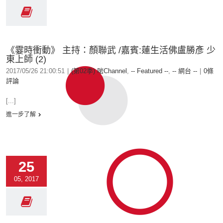
《霎時衝動》 主持：顏聯武 /嘉賓:蓮生活佛盧勝彥 少
東上師 (2)
2017/05/26 21:00:51
|
(第02季) 啱Channel
,
-- Featured --
,
-- 網台 --
|
0條
評論
[...]
進一步了解
25
05, 2017