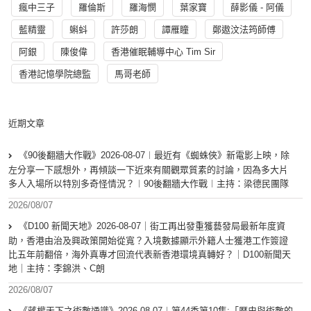
瘋中三子
羅倫斯
羅海憫
葉家寶
薛影儀 - 阿儀
藍精靈
蝌蚪
許莎朗
譚雁瞳
鄭遨汶法筠師傅
阿銀
陳俊偉
香港催眠輔導中心 Tim Sir
香港記憶學院總監
馬哥老師
近期文章
《90後翻牆大作戰》2026-08-07︱最近有《蜘蛛俠》新電影上映，除
左分享一下感想外，再傾談一下近來有關觀眾質素的討論，因為多大片
多人入場所以特別多奇怪情況？︱90後翻牆大作戰︱主持：梁德民團隊
2026/08/07
《D100 新聞天地》2026-08-07｜街工再出發重獲藝發局最新年度資
助，香港由治及興政策開始從寬？入境數據顯示外籍人士獲港工作簽證
比五年前翻倍，海外真專才回流代表新香港環境真轉好？｜D100新聞天
地｜主持：李錦洪、C朗
2026/08/07
《蔣權天下之術數通識》2026-08-07︱第44季第10集:「歴史與術數的