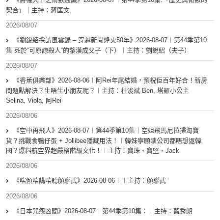
契合」｜主持：蔣匡文
2026/08/07
《劉銳紹採訪風雲錄 – 穿越新聞烽火50年》2026-08-07︱第44季第10
集 死於”可原諒殺人“的黎漢成父子（下）︱主持：劉銳紹（夫子）
2026/08/07
《香蕉俱樂部》2026-08-06︱阿Rei年尾結婚，預祝佢百年好合！新房
問題點解決？生唔生小朋友呢？︱主持：杜浚斌 Ben, 塔羅小公主
Selina, Viola, 阿Rei
2026/08/06
《空中再飛人》2026-08-07︱第44季第10集｜空姐飛馬尼拉掃淘寶
貨？挑戰食鴨仔蛋 + Jollibee隱藏用法！︱韓妹寧願瞓公司都唔想返韓
國？爆料航空界超嚴格階級文化！︱主持：寶珠、寶堅、Jack
2026/08/06
《啱傾啱講啱聽顏聯武》2026-08-06︱︱主持：顏聯武
2026/08/06
《日本咒怨凶間》2026-08-07︱第44季第10集：︱主持：藍秀朗