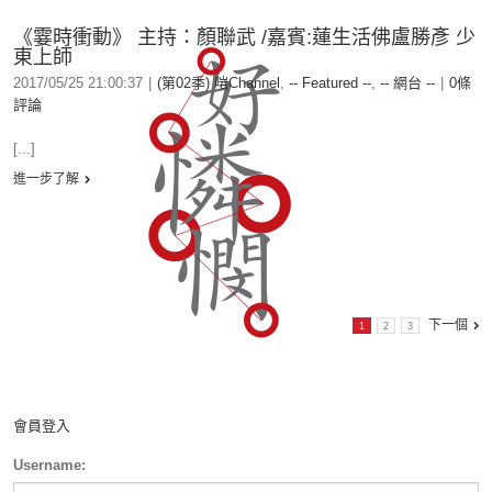
《霎時衝動》 主持：顏聯武 /嘉賓:蓮生活佛盧勝彥 少
東上師
2017/05/25 21:00:37
|
(第02季) 啱Channel
,
-- Featured --
,
-- 網台 --
|
0條
評論
[...]
進一步了解
下一個
1
2
3
會員登入
Username: