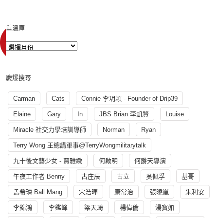
重溫庫
慶爆搜尋
Carman
Cats
Connie 李玥穎 - Founder of Drip39
Elaine
Gary
In
JBS Brian 李凱賢
Louise
Miracle 社交力學培訓導師
Norman
Ryan
Terry Wong 王總講軍事@TerryWongmilitarytalk
九十後文藝少女 - 賈雅緻
何啟明
何爵天導演
午夜工作者 Benny
古庄辰
古立
吳佩孚
基哥
孟希璘 Ball Mang
宋浩暉
康常治
張曉嵐
朱利安
李錦鴻
李鑑峰
梁天琦
楊偉倫
湯寳如