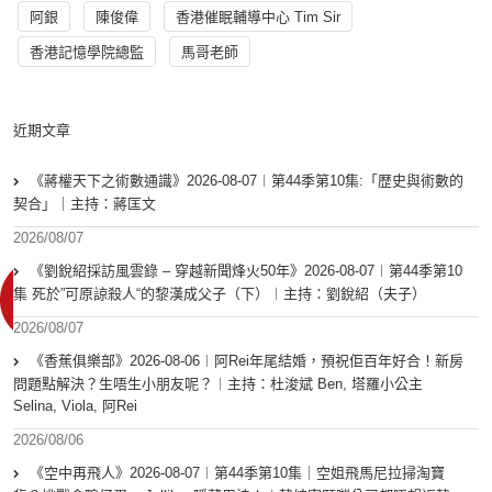
阿銀
陳俊偉
香港催眠輔導中心 Tim Sir
香港記憶學院總監
馬哥老師
近期文章
《蔣權天下之術數通識》2026-08-07︱第44季第10集:「歴史與術數的
契合」｜主持：蔣匡文
2026/08/07
《劉銳紹採訪風雲錄 – 穿越新聞烽火50年》2026-08-07︱第44季第10
集 死於”可原諒殺人“的黎漢成父子（下）︱主持：劉銳紹（夫子）
2026/08/07
《香蕉俱樂部》2026-08-06︱阿Rei年尾結婚，預祝佢百年好合！新房
問題點解決？生唔生小朋友呢？︱主持：杜浚斌 Ben, 塔羅小公主
Selina, Viola, 阿Rei
2026/08/06
《空中再飛人》2026-08-07︱第44季第10集｜空姐飛馬尼拉掃淘寶