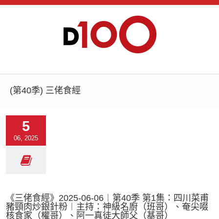
(第40季) 三佬食經
5
06, 2025
《三佬食經》2025-06-06︱第40季 第1集：四川菜甫
豬頸肉炒銀針粉︱主持：神級名廚（班哥）、奄尖啜
核食家（權哥）、阿一真徒大師父（基哥）