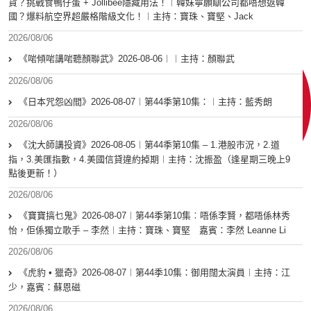
貨？挑戰食鴨仔蛋 + Jollibee隱藏用法！︱韓妹寧願瞓公司都唔想返韓
國？爆料航空界超嚴格階級文化！︱主持：寶珠、寶堅、Jack
2026/08/06
《啱傾啱講啱聽顏聯武》2026-08-06︱︱主持：顏聯武
2026/08/06
《日本咒怨凶間》2026-08-07︱第44季第10集：︱主持：藍秀朗
2026/08/06
《沈大師講投資》2026-08-05︱第44季第10集 – 1.港股市況，2.道
指，3.美匯指數，4.美國信貸違約掉期︱主持：沈振盈（逢星期三晚上9
點後更新！）
2026/08/06
《寶寶搞乜鬼》2026-08-07︱第44季第10集︰唔係李賢，都唔係林秀
怡，佢係獨立歌手 – 李然︱主持：寶珠、寶堅 嘉賓：李然 Leanne Li
2026/08/06
《虎豹 • 獵奇》2026-08-07︱第44季10集：御用闊太演員︱主持：江
少，嘉賓：蘇恩磁
2026/08/06