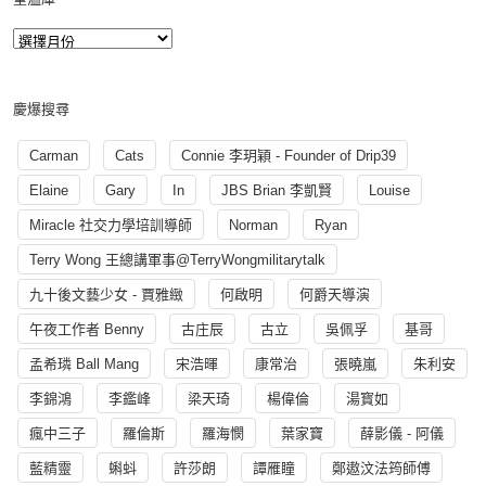
慶爆搜尋
Carman
Cats
Connie 李玥穎 - Founder of Drip39
Elaine
Gary
In
JBS Brian 李凱賢
Louise
Miracle 社交力學培訓導師
Norman
Ryan
Terry Wong 王總講軍事@TerryWongmilitarytalk
九十後文藝少女 - 賈雅緻
何啟明
何爵天導演
午夜工作者 Benny
古庄辰
古立
吳佩孚
基哥
孟希璘 Ball Mang
宋浩暉
康常治
張曉嵐
朱利安
李錦鴻
李鑑峰
梁天琦
楊偉倫
湯寳如
瘋中三子
羅倫斯
羅海憫
葉家寶
薛影儀 - 阿儀
藍精靈
蝌蚪
許莎朗
譚雁瞳
鄭遨汶法筠師傅