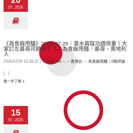
20
07, 2026
《為食麻甩騷》2026-07-20｜莫水真陰功請保重丨大
家訂左基哥月餅未丫？｜為食麻甩騷｜基哥、奧地利
人
2026/07/20 15:59:22
|
-- Featured --
,
-- 香港台 --
,
為食麻甩騷
|
0條評論
[...]
進一步了解
15
07, 2026