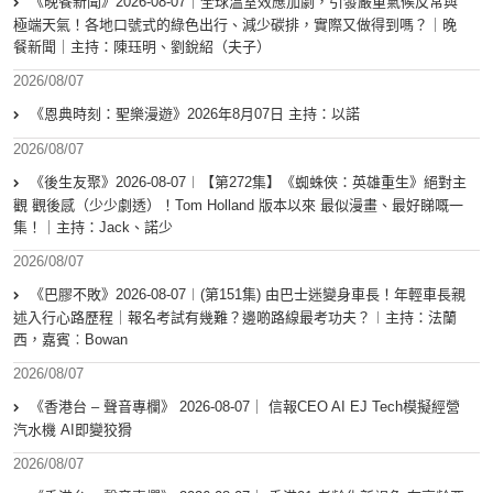
《晚餐新聞》2026-08-07｜全球溫室效應加劇，引發嚴重氣候反常與
極端天氣！各地口號式的綠色出行、減少碳排，實際又做得到嗎？｜晚
餐新聞｜主持：陳珏明、劉銳紹（夫子）
2026/08/07
《恩典時刻：聖樂漫遊》2026年8月07日 主持：以諾
2026/08/07
《後生友聚》2026-08-07︱【第272集】《蜘蛛俠：英雄重生》絕對主
觀 觀後感（少少劇透）！Tom Holland 版本以來 最似漫畫、最好睇嘅一
集！｜主持：Jack、諾少
2026/08/07
《巴膠不敗》2026-08-07︱(第151集) 由巴士迷變身車長！年輕車長親
述入行心路歷程｜報名考試有幾難？邊啲路線最考功夫？︱主持：法蘭
西，嘉賓︰Bowan
2026/08/07
《香港台 – 聲音專欄》 2026-08-07｜ 信報CEO AI EJ Tech模擬經營
汽水機 AI即變狡猾
2026/08/07