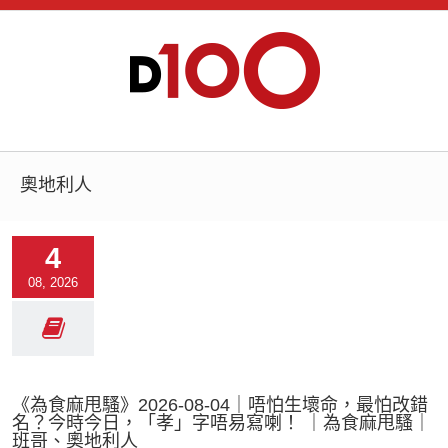
奧地利人
4
08, 2026
《為食麻甩騷》2026-08-04｜唔怕生壞命，最怕改錯
名？今時今日，「孝」字唔易寫喇！ ｜為食麻甩騷｜
班哥、奧地利人