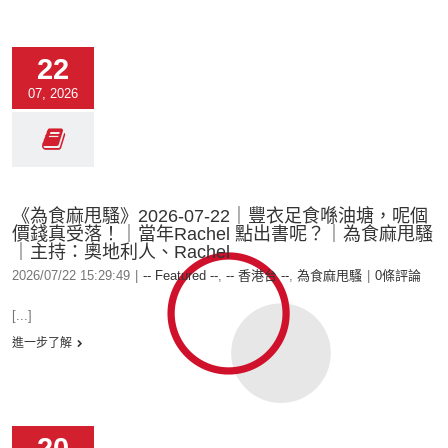
22
07, 2026
《為食麻甩騷》2026-07-22｜豐衣足食喺油塘，呢個
價錢真受落！｜當年Rachel 點出書呢？｜為食麻甩騷
｜主持：奧地利人、Rachel
2026/07/22 15:29:49
|
-- Featured --
,
-- 香港台 --
,
為食麻甩騷
|
0條評論
[...]
進一步了解