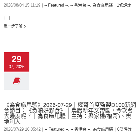
2026/08/04 15:11:19
|
-- Featured --
,
-- 香港台 --
,
為食麻甩騷
|
1條評論
[...]
進一步了解
29
07, 2026
《為食麻甩騷》2026-07-29｜權哥首度監製D100新網
台節目：《煑啲好野食》｜農曆新年又帶團，今次會
去邊度呢？｜為食麻甩騷｜主持：梁家權(權哥)、奧
地利人
2026/07/29 16:05:42
|
-- Featured --
,
-- 香港台 --
,
為食麻甩騷
|
0條評論