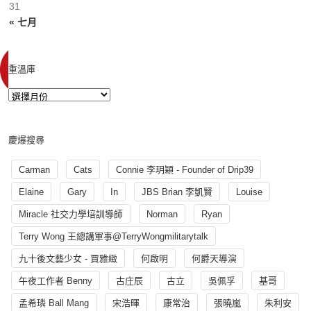
31
« 七月
重溫庫
慶爆搜尋
Carman
Cats
Connie 李玥穎 - Founder of Drip39
Elaine
Gary
In
JBS Brian 李凱賢
Louise
Miracle 社交力學培訓導師
Norman
Ryan
Terry Wong 王總講軍事@TerryWongmilitarytalk
九十後文藝少女 - 賈雅緻
何啟明
何爵天導演
午夜工作者 Benny
古庄辰
古立
吳佩孚
基哥
孟希璘 Ball Mang
宋浩暉
康常治
張曉嵐
朱利安