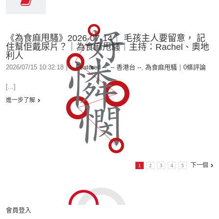
《為食麻甩騷》2026-07-14｜ 毛孩主人要留意， 記
住幫佢戴尿片？｜為食麻甩騷｜主持：Rachel、奧地
利人
2026/07/15 10:32:18
|
-- Featured --
,
-- 香港台 --
,
為食麻甩騷
|
0條評論
[...]
進一步了解
下一個
1
2
3
4
5
會員登入