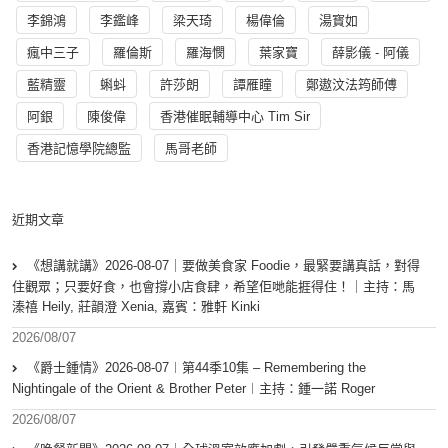
李錦鴻
李鑑峰
梁天琦
楊偉倫
湯寳如
瘋中三子
羅倫斯
羅海憫
葉家寶
薛影儀 - 阿儀
藍精靈
蝌蚪
許莎朗
譚雁瞳
鄭遨汶法筠師傅
阿銀
陳俊偉
香港催眠輔導中心 Tim Sir
香港記憶學院總監
馬哥老師
近期文章
《想講就講》2026-08-07｜要做美食家 Foodie，最緊要講真話，對得
住觀眾；只要好食，也會撐小店食肆，希望佢哋能捱得住！｜主持：馬
溱禧 Heily, 莊韻澄 Xenia, 嘉賓：雅軒 Kinki
2026/08/07
《爵士鍾情》2026-08-07︱第44季10集 – Remembering the
Nightingale of the Orient & Brother Peter︱主持：鍾一諾 Roger
2026/08/07