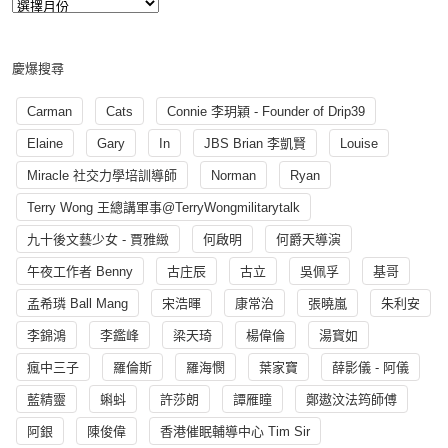
慶爆搜尋
Carman
Cats
Connie 李玥穎 - Founder of Drip39
Elaine
Gary
In
JBS Brian 李凱賢
Louise
Miracle 社交力學培訓導師
Norman
Ryan
Terry Wong 王總講軍事@TerryWongmilitarytalk
九十後文藝少女 - 賈雅緻
何啟明
何爵天導演
午夜工作者 Benny
古庄辰
古立
吳佩孚
基哥
孟希璘 Ball Mang
宋浩暉
康常治
張曉嵐
朱利安
李錦鴻
李鑑峰
梁天琦
楊偉倫
湯寳如
瘋中三子
羅倫斯
羅海憫
葉家寶
薛影儀 - 阿儀
藍精靈
蝌蚪
許莎朗
譚雁瞳
鄭遨汶法筠師傅
阿銀
陳俊偉
香港催眠輔導中心 Tim Sir