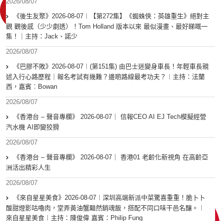
2026/08/07
《後生友聚》2026-08-07︱【第272集】《蜘蛛俠：英雄重生》絕對主
觀 觀後感（少少劇透）！Tom Holland 版本以來 最似漫畫、最好睇嘅一
集！｜主持：Jack、諾少
2026/08/07
《巴膠不敗》2026-08-07︱(第151集) 由巴士迷變身車長！年輕車長親
述入行心路歷程｜報名考試有幾難？邊啲路線最考功夫？︱主持：法蘭
西，嘉賓︰Bowan
2026/08/07
《香港台 – 聲音專欄》 2026-08-07｜ 信報CEO AI EJ Tech模擬經營
汽水機 AI即變狡猾
2026/08/07
《香港台 – 聲音專欄》 2026-08-07｜ 香港01 老齡化新視角 在高齡亞
洲活出精彩人生
2026/08/07
《來自星星美食》2026-08-07︱深圳高端新派中菜驚喜重重！脆卜卜
酸甜燈影咕嚕肉，堂弄黃油蟹黯然銷魂飯，搭配不同口味干邑名釀。︱
來自星星美食︱主持：陳俊偉 嘉賓：Philip Fung