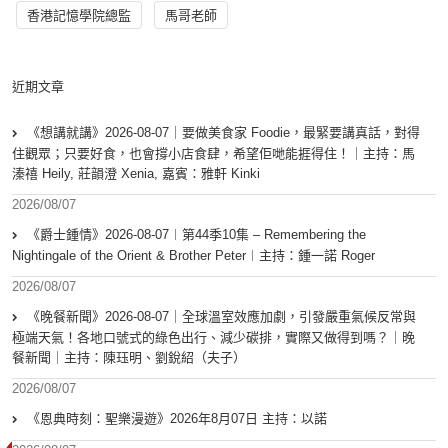
香港記憶學院總監
馬哥老師
近期文章
《想講就講》2026-08-07｜要做美食家 Foodie，最緊要講真話，對得
住觀眾；只要好食，也會撐小店食肆，希望佢哋能捱得住！｜主持：馬
溱禧 Heily, 莊韻澄 Xenia, 嘉賓：雅軒 Kinki
2026/08/07
《爵士鍾情》2026-08-07︱第44季10集 – Remembering the
Nightingale of the Orient & Brother Peter︱主持：鍾一諾 Roger
2026/08/07
《晚餐新聞》2026-08-07｜全球溫室效應加劇，引發嚴重氣候反常與
極端天氣！各地口號式的綠色出行、減少碳排，實際又做得到嗎？｜晚
餐新聞｜主持：陳珏明、劉銳紹（夫子）
2026/08/07
《恩典時刻：聖樂漫遊》2026年8月07日 主持：以諾