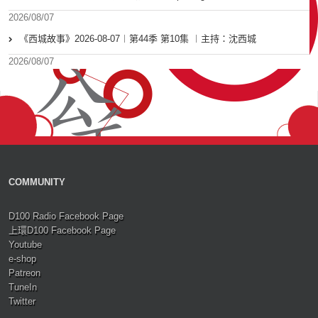
2026/08/07
《西城故事》2026-08-07︱第44季 第10集 ︱主持：沈西城
2026/08/07
COMMUNITY
D100 Radio Facebook Page
上環D100 Facebook Page
Youtube
e-shop
Patreon
TuneIn
Twitter