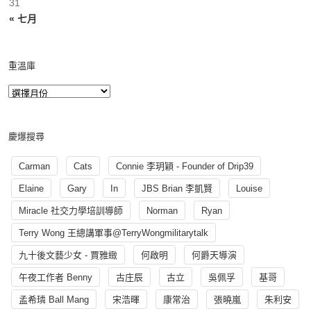
31
« 七月
重溫庫
慶爆搜尋
Carman
Cats
Connie 李玥穎 - Founder of Drip39
Elaine
Gary
In
JBS Brian 李凱賢
Louise
Miracle 社交力學培訓導師
Norman
Ryan
Terry Wong 王總講軍事@TerryWongmilitarytalk
九十後文藝少女 - 賈雅緻
何啟明
何爵天導演
午夜工作者 Benny
古庄辰
古立
吳佩孚
基哥
孟希璘 Ball Mang
宋浩暉
康常治
張曉嵐
朱利安