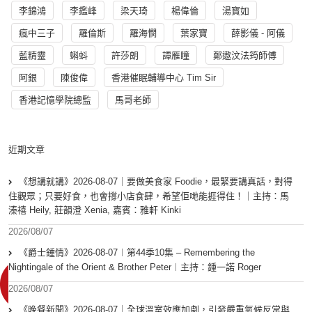
李錦鴻
李鑑峰
梁天琦
楊偉倫
湯寳如
瘋中三子
羅倫斯
羅海憫
葉家寶
薛影儀 - 阿儀
藍精靈
蝌蚪
許莎朗
譚雁瞳
鄭遨汶法筠師傅
阿銀
陳俊偉
香港催眠輔導中心 Tim Sir
香港記憶學院總監
馬哥老師
近期文章
《想講就講》2026-08-07｜要做美食家 Foodie，最緊要講真話，對得
住觀眾；只要好食，也會撐小店食肆，希望佢哋能捱得住！｜主持：馬
溱禧 Heily, 莊韻澄 Xenia, 嘉賓：雅軒 Kinki
2026/08/07
《爵士鍾情》2026-08-07︱第44季10集 – Remembering the
Nightingale of the Orient & Brother Peter︱主持：鍾一諾 Roger
2026/08/07
《晚餐新聞》2026-08-07｜全球溫室效應加劇，引發嚴重氣候反常與