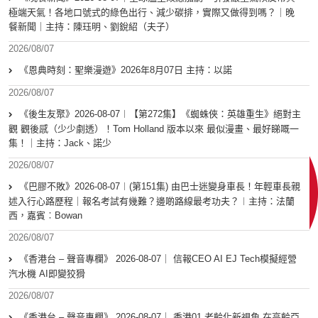
極端天氣！各地口號式的綠色出行、減少碳排，實際又做得到嗎？｜晚
餐新聞｜主持：陳珏明、劉銳紹（夫子）
2026/08/07
《恩典時刻：聖樂漫遊》2026年8月07日 主持：以諾
2026/08/07
《後生友聚》2026-08-07︱【第272集】《蜘蛛俠：英雄重生》絕對主
觀 觀後感（少少劇透）！Tom Holland 版本以來 最似漫畫、最好睇嘅一
集！｜主持：Jack、諾少
2026/08/07
《巴膠不敗》2026-08-07︱(第151集) 由巴士迷變身車長！年輕車長親
述入行心路歷程｜報名考試有幾難？邊啲路線最考功夫？︱主持：法蘭
西，嘉賓︰Bowan
2026/08/07
《香港台 – 聲音專欄》 2026-08-07｜ 信報CEO AI EJ Tech模擬經營
汽水機 AI即變狡猾
2026/08/07
《香港台 – 聲音專欄》 2026-08-07｜ 香港01 老齡化新視角 在高齡亞