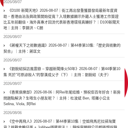
2026/08/07
《D100 新聞天地》2026-08-07｜街工再出發重獲藝發局最新年度資
助，香港由治及興政策開始從寬？入境數據顯示外籍人士獲港工作簽證
比五年前翻倍，海外真專才回流代表新香港環境真轉好？｜D100新聞天
地｜主持：李錦洪、C朗
2026/08/07
《蔣權天下之術數通識》2026-08-07︱第44季第10集:「歴史與術數的
契合」｜主持：蔣匡文
2026/08/07
《劉銳紹採訪風雲錄 – 穿越新聞烽火50年》2026-08-07︱第44季第10
集 死於”可原諒殺人“的黎漢成父子（下）︱主持：劉銳紹（夫子）
2026/08/07
《香蕉俱樂部》2026-08-06︱阿Rei年尾結婚，預祝佢百年好合！新房
問題點解決？生唔生小朋友呢？︱主持：杜浚斌 Ben, 塔羅小公主
Selina, Viola, 阿Rei
2026/08/06
《空中再飛人》2026-08-07︱第44季第10集｜空姐飛馬尼拉掃淘寶
貨？挑戰食鴨仔蛋 + Jollibee隱藏用法！︱韓妹寧願瞓公司都唔想返韓