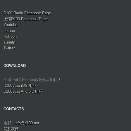
D100 Radio Facebook Page
上環D100 Facebook Page
Youtube
e-shop
Patreon
TuneIn
Twitter
DOWNLOAD
立即下載D100 app收聽精采節目！
D100 App iOS 用戶
D100 App Android 用戶
CONTACTS
電郵 :
info@d100.net
關於我們