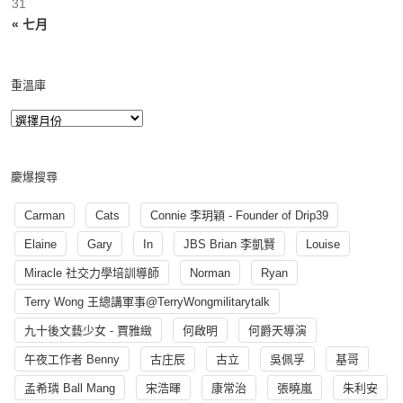
31
« 七月
重溫庫
慶爆搜尋
Carman
Cats
Connie 李玥穎 - Founder of Drip39
Elaine
Gary
In
JBS Brian 李凱賢
Louise
Miracle 社交力學培訓導師
Norman
Ryan
Terry Wong 王總講軍事@TerryWongmilitarytalk
九十後文藝少女 - 賈雅緻
何啟明
何爵天導演
午夜工作者 Benny
古庄辰
古立
吳佩孚
基哥
孟希璘 Ball Mang
宋浩暉
康常治
張曉嵐
朱利安