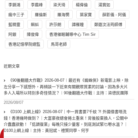
李錦鴻
李鑑峰
梁天琦
楊偉倫
湯寳如
瘋中三子
羅倫斯
羅海憫
葉家寶
薛影儀 - 阿儀
藍精靈
蝌蚪
許莎朗
譚雁瞳
鄭遨汶法筠師傅
阿銀
陳俊偉
香港催眠輔導中心 Tim Sir
香港記憶學院總監
馬哥老師
近期文章
《90後翻牆大作戰》2026-08-07︱最近有《蜘蛛俠》新電影上映，除
左分享一下感想外，再傾談一下近來有關觀眾質素的討論，因為多大片
多人入場所以特別多奇怪情況？︱90後翻牆大作戰︱主持：梁德民團隊
2026/08/07
《D100 上綱上線》2026-08-07｜中一買書要7千蚊 ?! 外國借書唔洗
錢！香港幾時做到？｜大富豪夜總會捲土重來！背後股東換人，公關中
介蠢蠢欲動！「低調復業」每晚只接少量客，到底測試緊乜嘢水溫？｜
D100上綱上線︱主持：黃冠斌、禮賢同學、何亨