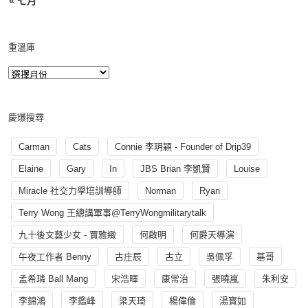
« 七月
重溫庫
慶爆搜尋
Carman
Cats
Connie 李玥穎 - Founder of Drip39
Elaine
Gary
In
JBS Brian 李凱賢
Louise
Miracle 社交力學培訓導師
Norman
Ryan
Terry Wong 王總講軍事@TerryWongmilitarytalk
九十後文藝少女 - 賈雅緻
何啟明
何爵天導演
午夜工作者 Benny
古庄辰
古立
吳佩孚
基哥
孟希璘 Ball Mang
宋浩暉
康常治
張曉嵐
朱利安
李錦鴻
李鑑峰
梁天琦
楊偉倫
湯寳如