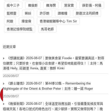
瘋中三子
羅倫斯
羅海憫
葉家寶
薛影儀 - 阿儀
藍精靈
蝌蚪
許莎朗
譚雁瞳
鄭遨汶法筠師傅
阿銀
陳俊偉
香港催眠輔導中心 Tim Sir
香港記憶學院總監
馬哥老師
近期文章
《想講就講》2026-08-07｜要做美食家 Foodie，最緊要講真話，對得
住觀眾；只要好食，也會撐小店食肆，希望佢哋能捱得住！｜主持：馬
溱禧 Heily, 莊韻澄 Xenia, 嘉賓：雅軒 Kinki
2026/08/07
《爵士鍾情》2026-08-07︱第44季10集 – Remembering the
Nightingale of the Orient & Brother Peter︱主持：鍾一諾 Roger
2026/08/07
《晚餐新聞》2026-08-07｜全球溫室效應加劇，引發嚴重氣候反常與
極端天氣！各地口號式的綠色出行、減少碳排，實際又做得到嗎？｜晚