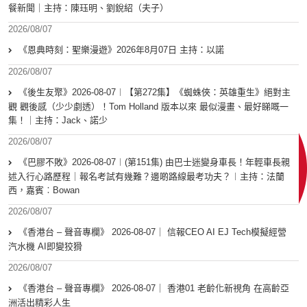
餐新聞｜主持：陳珏明、劉銳紹（夫子）
2026/08/07
《恩典時刻：聖樂漫遊》2026年8月07日 主持：以諾
2026/08/07
《後生友聚》2026-08-07︱【第272集】《蜘蛛俠：英雄重生》絕對主
觀 觀後感（少少劇透）！Tom Holland 版本以來 最似漫畫、最好睇嘅一
集！｜主持：Jack、諾少
2026/08/07
《巴膠不敗》2026-08-07︱(第151集) 由巴士迷變身車長！年輕車長親
述入行心路歷程｜報名考試有幾難？邊啲路線最考功夫？︱主持：法蘭
西，嘉賓︰Bowan
2026/08/07
《香港台 – 聲音專欄》 2026-08-07｜ 信報CEO AI EJ Tech模擬經營
汽水機 AI即變狡猾
2026/08/07
《香港台 – 聲音專欄》 2026-08-07｜ 香港01 老齡化新視角 在高齡亞
洲活出精彩人生