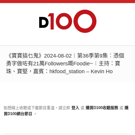
《寶寶搞乜鬼》2024-08-02︱第36季第9集︰憑個
勇字做咗有21萬Followers嘅Foodie~︱主持：寶
珠、寶堅，嘉賓：hkfood_station – Kevin Ho
如想線上收聽或下載節目重溫，請立即
登入
或
購買D100收聽服務
或
購
買D100網台節目
。