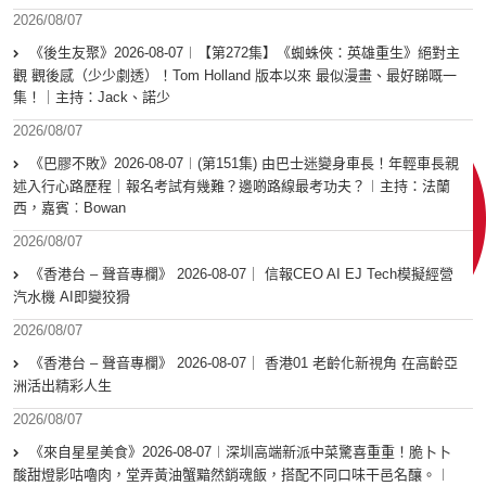
2026/08/07
《後生友聚》2026-08-07︱【第272集】《蜘蛛俠：英雄重生》絕對主
觀 觀後感（少少劇透）！Tom Holland 版本以來 最似漫畫、最好睇嘅一
集！｜主持：Jack、諾少
2026/08/07
《巴膠不敗》2026-08-07︱(第151集) 由巴士迷變身車長！年輕車長親
述入行心路歷程｜報名考試有幾難？邊啲路線最考功夫？︱主持：法蘭
西，嘉賓︰Bowan
2026/08/07
《香港台 – 聲音專欄》 2026-08-07｜ 信報CEO AI EJ Tech模擬經營
汽水機 AI即變狡猾
2026/08/07
《香港台 – 聲音專欄》 2026-08-07｜ 香港01 老齡化新視角 在高齡亞
洲活出精彩人生
2026/08/07
《來自星星美食》2026-08-07︱深圳高端新派中菜驚喜重重！脆卜卜
酸甜燈影咕嚕肉，堂弄黃油蟹黯然銷魂飯，搭配不同口味干邑名釀。︱