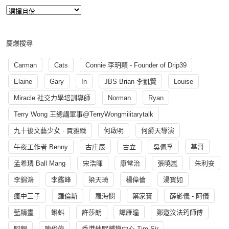
慶爆搜尋
Carman
Cats
Connie 李玥穎 - Founder of Drip39
Elaine
Gary
In
JBS Brian 李凱賢
Louise
Miracle 社交力學培訓導師
Norman
Ryan
Terry Wong 王總講軍事@TerryWongmilitarytalk
九十後文藝少女 - 賈雅緻
何啟明
何爵天導演
午夜工作者 Benny
古庄辰
古立
吳佩孚
基哥
孟希璘 Ball Mang
宋浩暉
康常治
張曉嵐
朱利安
李錦鴻
李鑑峰
梁天琦
楊偉倫
湯寳如
瘋中三子
羅倫斯
羅海憫
葉家寶
薛影儀 - 阿儀
藍精靈
蝌蚪
許莎朗
譚雁瞳
鄭遨汶法筠師傅
阿銀
陳俊偉
香港催眠輔導中心 Tim Sir