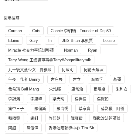
慶爆搜尋
Carman
Cats
Connie 李玥穎 - Founder of Drip39
Elaine
Gary
In
JBS Brian 李凱賢
Louise
Miracle 社交力學培訓導師
Norman
Ryan
Terry Wong 王總講軍事@TerryWongmilitarytalk
九十後文藝少女 - 賈雅緻
何啟明
何爵天導演
午夜工作者 Benny
古庄辰
古立
吳佩孚
基哥
孟希璘 Ball Mang
宋浩暉
康常治
張曉嵐
朱利安
李錦鴻
李鑑峰
梁天琦
楊偉倫
湯寳如
瘋中三子
羅倫斯
羅海憫
葉家寶
薛影儀 - 阿儀
藍精靈
蝌蚪
許莎朗
譚雁瞳
鄭遨汶法筠師傅
阿銀
陳俊偉
香港催眠輔導中心 Tim Sir