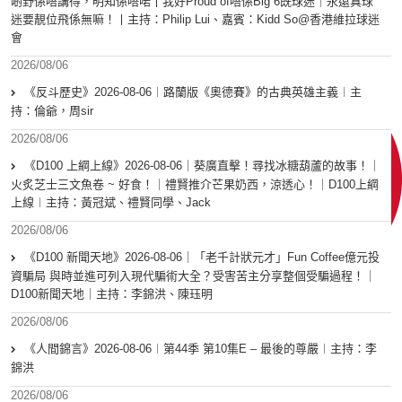
啲野係唔講得，明知係唔啱丨我好Proud of唔係Big 6既球迷｜永遠真球
迷要靚位飛係無嘛！丨主持：Philip Lui、嘉賓：Kidd So@香港維拉球迷
會
2026/08/06
《反斗歷史》2026-08-06︱路蘭版《奧德賽》的古典英雄主義︱主
持：倫爺，周sir
2026/08/06
《D100 上綱上線》2026-08-06｜葵廣直擊！尋找冰糖葫蘆的故事！｜
火炙芝士三文魚卷 ~ 好食！｜禮賢推介芒果奶西，涼透心！｜D100上綱
上線︱主持：黃冠斌、禮賢同學、Jack
2026/08/06
《D100 新聞天地》2026-08-06｜「老千計狀元才」Fun Coffee億元投
資騙局 與時並進可列入現代騙術大全？受害苦主分享整個受騙過程！｜
D100新聞天地｜主持：李錦洪、陳珏明
2026/08/06
《人間錦言》2026-08-06︱第44季 第10集E – 最後的尊嚴︱主持：李
錦洪
2026/08/06