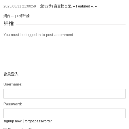
2023/08/31 21:00:59
|
(第32季) 寶寶搞乜鬼
,
-- Featured --
,
--
網台 --
|
0條評論
評論
You must be
logged in
to post a comment.
會員登入
Username:
Password:
|
signup now
forgot password?