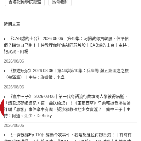
香港記憶學院總監
馬哥老師
近期文章
《CAB爆的士台》 2026-08-06｜第49集：阿揚教你買韓股，信唔信
佢？睇你自己喇！｜仲教埋你咩係AI同芯片股｜CAB爆的士台｜主持：
肥叔叔、阿楊
2026/08/06
《旅遊玩家》2026-08-06︱第44季第10集：兵庫縣 灘五鄉酒造之旅
（完滿篇）︱主持 : 旅遊鍾 , 小卓
2026/08/06
《瘋中三子》 2026-08-06｜第一代粵語流行曲填詞人黎彼得病逝，
「請君您夢鄉謹記，這一曲送給您」！《東張西望》早前報道骨場技師
詐騙「恩客」事件案中有案，疑涉邪教操控少女賣淫？｜瘋中三子｜主
持：阿通、江少、Dr.Binky
2026/08/06
《一齊足經Ep.110》經過今次事件，我唔想維拉再黎香港！｜有時有