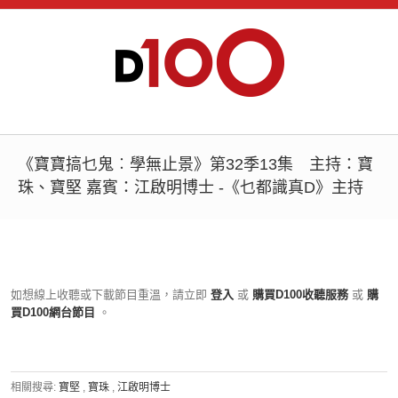
《寶寶搞乜鬼︰學無止景》第32季13集 主持：寶
珠、寶堅 嘉賓：江啟明博士 -《乜都識真D》主持
如想線上收聽或下載節目重溫，請立即
登入
或
購買D100收聽服務
或
購
買D100網台節目
。
相關搜尋:
寶堅
,
寶珠
,
江啟明博士