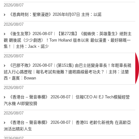
2026/08/07
《恩典時刻：聖樂漫遊》2026年8月07日 主持：以諾
2026/08/07
《後生友聚》2026-08-07︱【第272集】《蜘蛛俠：英雄重生》絕對主
觀 觀後感（少少劇透）！Tom Holland 版本以來 最似漫畫、最好睇嘅一
集！｜主持：Jack、諾少
2026/08/07
《巴膠不敗》2026-08-07︱(第151集) 由巴士迷變身車長！年輕車長親
述入行心路歷程｜報名考試有幾難？邊啲路線最考功夫？︱主持：法蘭
西，嘉賓︰Bowan
2026/08/07
《香港台 – 聲音專欄》 2026-08-07｜ 信報CEO AI EJ Tech模擬經營
汽水機 AI即變狡猾
2026/08/07
《香港台 – 聲音專欄》 2026-08-07｜ 香港01 老齡化新視角 在高齡亞
洲活出精彩人生
2026/08/07