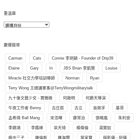
重溫庫
慶爆搜尋
Carman
Cats
Connie 李玥穎 - Founder of Drip39
Elaine
Gary
In
JBS Brian 李凱賢
Louise
Miracle 社交力學培訓導師
Norman
Ryan
Terry Wong 王總講軍事@TerryWongmilitarytalk
九十後文藝少女 - 賈雅緻
何啟明
何爵天導演
午夜工作者 Benny
古庄辰
古立
吳佩孚
基哥
孟希璘 Ball Mang
宋浩暉
康常治
張曉嵐
朱利安
李錦鴻
李鑑峰
梁天琦
楊偉倫
湯寳如
瘋中三子
羅倫斯
羅海憫
葉家寶
薛影儀 - 阿儀