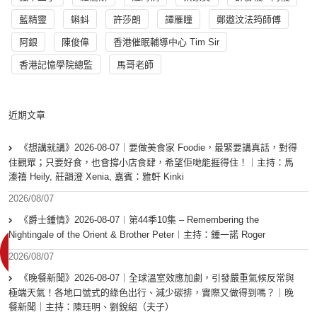
藍精靈
蝌蚪
許莎朗
譚雁瞳
鄭遨汶法筠師傅
阿銀
陳俊偉
香港催眠輔導中心 Tim Sir
香港記憶學院總監
馬哥老師
近期文章
《想講就講》2026-08-07｜要做美食家 Foodie，最緊要講真話，對得
住觀眾；只要好食，也會撐小店食肆，希望佢哋能捱得住！｜主持：馬
溱禧 Heily, 莊韻澄 Xenia, 嘉賓：雅軒 Kinki
2026/08/07
《爵士鍾情》2026-08-07︱第44季10集 – Remembering the
Nightingale of the Orient & Brother Peter︱主持：鍾一諾 Roger
2026/08/07
《晚餐新聞》2026-08-07｜全球溫室效應加劇，引發嚴重氣候反常與
極端天氣！各地口號式的綠色出行、減少碳排，實際又做得到嗎？｜晚
餐新聞｜主持：陳珏明、劉銳紹（夫子）