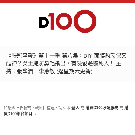
《張冠李戴》第十一季 第八集：DIY 面膜夠環保又
醒神？女士提防鼻毛飛出，有礙觀瞻嚇死人！ 主
持：張學潤，李蕙敏 (逢星期六更新)
如想線上收聽或下載節目重溫，請立即
登入
或
購買D100收聽服務
或
購
買D100網台節目
。