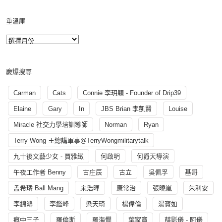
重溫庫
慶爆搜尋
Carman
Cats
Connie 李玥穎 - Founder of Drip39
Elaine
Gary
In
JBS Brian 李凱賢
Louise
Miracle 社交力學培訓導師
Norman
Ryan
Terry Wong 王總講軍事@TerryWongmilitarytalk
九十後文藝少女 - 賈雅緻
何啟明
何爵天導演
午夜工作者 Benny
古庄辰
古立
吳佩孚
基哥
孟希璘 Ball Mang
宋浩暉
康常治
張曉嵐
朱利安
李錦鴻
李鑑峰
梁天琦
楊偉倫
湯寳如
瘋中三子
羅倫斯
羅海憫
葉家寶
薛影儀 - 阿儀