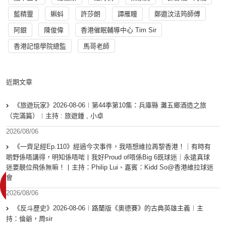
藍精靈
蝌蚪
許莎朗
譚雁瞳
鄭遨汶法筠師傅
阿銀
陳俊偉
香港催眠輔導中心 Tim Sir
香港記憶學院總監
馬哥老師
近期文章
《旅遊玩家》2026-08-06︱第44季第10集：兵庫縣 灘五鄉酒造之旅
（完滿篇）︱主持 : 旅遊鍾 , 小卓
2026/08/06
《一齊足經Ep.110》經過今次事件，我唔想維拉再黎香港！｜有時有
啲野係唔講得，明知係唔啱丨我好Proud of唔係Big 6既球迷｜永遠真球
迷要靚位飛係無嘛！丨主持：Philip Lui、嘉賓：Kidd So@香港維拉球迷
會
2026/08/06
《反斗歷史》2026-08-06︱路蘭版《奧德賽》的古典英雄主義︱主
持：倫爺，周sir