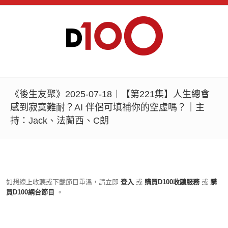
《後生友聚》2025-07-18︱【第221集】人生總會
感到寂寞難耐？AI 伴侶可填補你的空虛嗎？｜主
持：Jack、法蘭西、C朗
如想線上收聽或下載節目重溫，請立即
登入
或
購買D100收聽服務
或
購
買D100網台節目
。