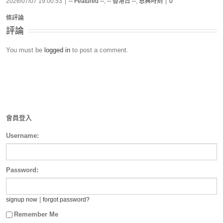
2026/07/07 19:00:53
|
-- Featured --
,
-- 香港台 --
,
恩典時刻
|
0
條評論
評論
You must be
logged in
to post a comment.
會員登入
Username:
Password:
|
signup now
forgot password?
Remember Me