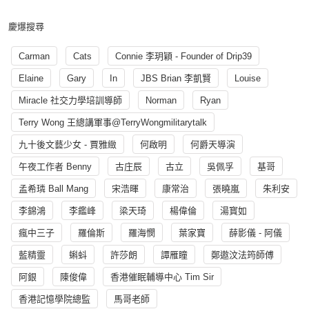
慶爆搜尋
Carman
Cats
Connie 李玥穎 - Founder of Drip39
Elaine
Gary
In
JBS Brian 李凱賢
Louise
Miracle 社交力學培訓導師
Norman
Ryan
Terry Wong 王總講軍事@TerryWongmilitarytalk
九十後文藝少女 - 賈雅緻
何啟明
何爵天導演
午夜工作者 Benny
古庄辰
古立
吳佩孚
基哥
孟希璘 Ball Mang
宋浩暉
康常治
張曉嵐
朱利安
李錦鴻
李鑑峰
梁天琦
楊偉倫
湯寳如
瘋中三子
羅倫斯
羅海憫
葉家寶
薛影儀 - 阿儀
藍精靈
蝌蚪
許莎朗
譚雁瞳
鄭遨汶法筠師傅
阿銀
陳俊偉
香港催眠輔導中心 Tim Sir
香港記憶學院總監
馬哥老師