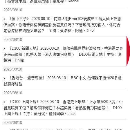
｜為食麻甩騷｜為食麻甩騷｜梁家權、Rachel
2026/08/10
《瘋中三子》 2026-08-10︱陀螺大戰Error193玩成點？黃大仙上邨恐
怖血案，係嘈音係精神問題係房署責任嗎？下碧瑤灣持刀傷人，係巧合
定香港精神問題又爆發？｜主持：蔡浩樑、阿通、江少
2026/08/10
《D100 新聞天地》2026-08-10｜氣候衝擊世界經濟發展，香港需要真
正未雨綢繆！酷熱天氣下港人應如何應對？｜D100新聞天地｜主持：李
錦洪、Philip
2026/08/10
《香港台 – 聲音專欄》 2026-08-10｜ BBC中文 為何我不後悔20多歲
就選擇結紮
2026/08/10
《D100 上綱上線》2026-08-10｜香港史上最熱！上水飆至39.8度！中
暑竟唔算工傷？前線保障何在？林超英批：暑熱警告形同虛設！｜D100
上綱上線︱主持：黃冠斌、禮賢同學、Jack
2026/08/10