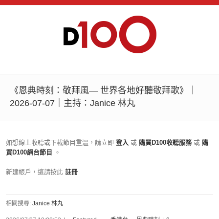
《恩典時刻：敬拜風— 世界各地好聽敬拜歌》｜
2026-07-07｜主持：Janice 林丸
如想線上收聽或下載節目重溫，請立即
登入
或
購買D100收聽服務
或
購
買D100網台節目
。
新建帳戶，這請按此
註冊
相關搜尋:
Janice 林丸