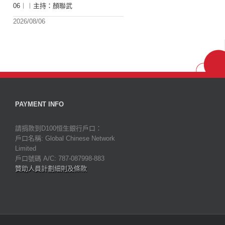
06︱︱主持：顏聯武
2026/08/06
PAYMENT INFO
請捐款到D100恒生銀行戶口：
戶口名稱: Global Chinese Network
Limited
戶口號碼 A/C: 787-087998-883
贊助人員計劃細則及條款