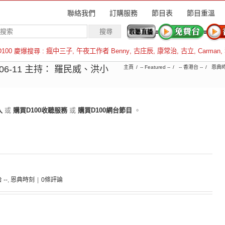
聯絡我們
訂購服務
節目表
節目重溫
D100 慶爆搜尋 :
瘋中三子
,
午夜工作者 Benny
,
古庄辰
,
康常治
,
古立
,
Carman
,
羅倫斯
6-11 主持： 羅民威、洪小
主頁
-- Featured --
-- 香港台 --
恩典
入
或
購買D100收聽服務
或
購買D100網台節目
。
 --
,
恩典時刻
|
0條評論