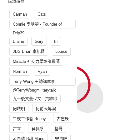
慶爆搜尋
Carman
Cats
Connie 李玥穎 - Founder of
Drip39
Elaine
Gary
In
JBS Brian 李凱賢
Louise
Miracle 社交力學培訓導師
Norman
Ryan
Terry Wong 王總講軍事
@TerryWongmilitarytalk
九十後文藝少女 - 賈雅緻
何啟明
何爵天導演
午夜工作者 Benny
古庄辰
古立
吳佩孚
基哥
孟希璘 Ball Mang
宋浩暉