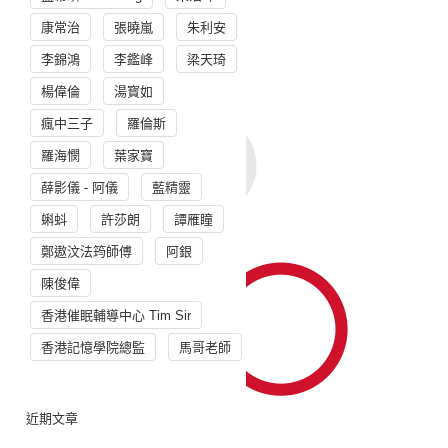
康常治
張曉嵐
朱利安
李錦鴻
李鑑峰
梁天琦
楊偉倫
湯寳如
瘋中三子
羅倫斯
羅海憫
葉家寶
薛影儀 - 阿儀
藍精靈
蝌蚪
許莎朗
譚雁瞳
鄭遨汶法筠師傅
阿銀
陳俊偉
香港催眠輔導中心 Tim Sir
香港記憶學院總監
馬哥老師
近期文章