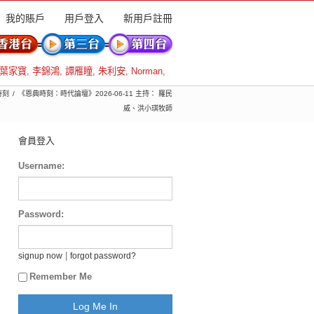
我的賬戶
用戶登入
新用戶註冊
葉家寶
,
李錦鴻
,
譚雁瞳
,
朱利安
,
Norman
,
時刻
《恩典時刻：時代論壇》2026-06-11 主持： 羅民
威、洪小琪牧師
會員登入
Username:
Password:
|
signup now
forgot password?
Remember Me