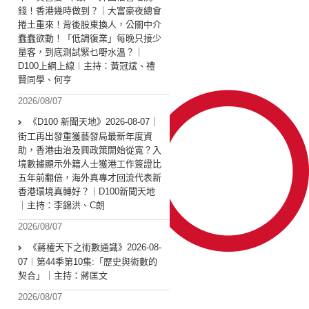
錢！香港幾時做到？｜大富豪夜總會
捲土重來！背後股東換人，公關中介
蠢蠢欲動！「低調復業」每晚只接少
量客，到底測試緊乜嘢水溫？｜
D100上綱上線︱主持：黃冠斌、禮
賢同學、何亨
2026/08/07
《D100 新聞天地》2026-08-07｜
街工再出發重獲藝發局最新年度資
助，香港由治及興政策開始從寬？入
境數據顯示外籍人士獲港工作簽證比
五年前翻倍，海外真專才回流代表新
香港環境真轉好？｜D100新聞天地
｜主持：李錦洪、C朗
2026/08/07
《蔣權天下之術數通識》2026-08-
07︱第44季第10集:「歴史與術數的
契合」｜主持：蔣匡文
2026/08/07