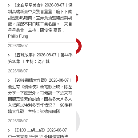
《來自星星美食》2026-08-07︱深
圳高端新派中菜驚喜重重！脆卜卜酸
甜燈影咕嚕肉，堂弄黃油蟹黯然銷魂
飯，搭配不同口味干邑名釀。︱來自
星星美食︱主持：陳俊偉 嘉賓：
Philip Fung
2026/08/07
《西城故事》2026-08-07︱第44季
第10集 ︱主持：沈西城
2026/08/07
《90後翻牆大作戰》2026-08-07︱
最近有《蜘蛛俠》新電影上映，除左
分享一下感想外，再傾談一下近來有
關觀眾質素的討論，因為多大片多人
入場所以特別多奇怪情況？︱90後翻
牆大作戰︱主持：梁德民團隊
2026/08/07
《D100 上綱上線》2026-08-07｜
中一買書要7千蚊 ?! 外國借書唔洗