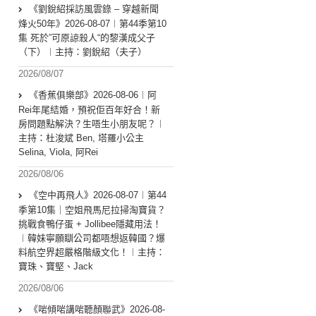
《劉銳紹採訪風雲錄 – 穿越新聞
烽火50年》2026-08-07︱第44季第10
集 死於”可原諒殺人“的黎漢成父子
（下）︱主持：劉銳紹（夫子）
2026/08/07
《香蕉俱樂部》2026-08-06︱阿
Rei年尾結婚，預祝佢百年好合！新
房問題點解決？生唔生小朋友呢？︱
主持：杜浚斌 Ben, 塔羅小公主
Selina, Viola, 阿Rei
2026/08/06
《空中再飛人》2026-08-07︱第44
季第10集｜空姐飛馬尼拉掃淘寶貨？
挑戰食鴨仔蛋 + Jollibee隱藏用法！
︱韓妹寧願瞓公司都唔想返韓國？爆
料航空界超嚴格階級文化！︱主持：
寶珠、寶堅、Jack
2026/08/06
《啱傾啱講啱聽顏聯武》2026-08-