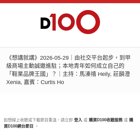
《想講就講》2026-05-29｜由社交平台起步，到甲
級商場主動誠邀進駐；本地青年如何成立自己的
「鞋業品牌王國」？｜主持：馬溱禧 Heily, 莊韻澄
Xenia, 嘉賓：Curtis Ho
如想線上收聽或下載節目重溫，請立即
登入
或
購買D100收聽服務
或
購
買D100網台節目
。