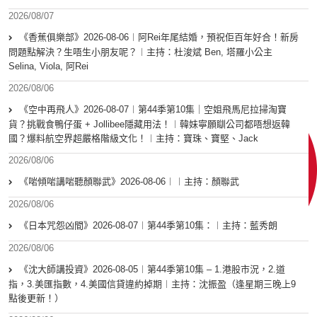
2026/08/07
《香蕉俱樂部》2026-08-06︱阿Rei年尾結婚，預祝佢百年好合！新房
問題點解決？生唔生小朋友呢？︱主持：杜浚斌 Ben, 塔羅小公主
Selina, Viola, 阿Rei
2026/08/06
《空中再飛人》2026-08-07︱第44季第10集｜空姐飛馬尼拉掃淘寶
貨？挑戰食鴨仔蛋 + Jollibee隱藏用法！︱韓妹寧願瞓公司都唔想返韓
國？爆料航空界超嚴格階級文化！︱主持：寶珠、寶堅、Jack
2026/08/06
《啱傾啱講啱聽顏聯武》2026-08-06︱︱主持：顏聯武
2026/08/06
《日本咒怨凶間》2026-08-07︱第44季第10集：︱主持：藍秀朗
2026/08/06
《沈大師講投資》2026-08-05︱第44季第10集 – 1.港股市況，2.道
指，3.美匯指數，4.美國信貸違約掉期︱主持：沈振盈（逢星期三晚上9
點後更新！）