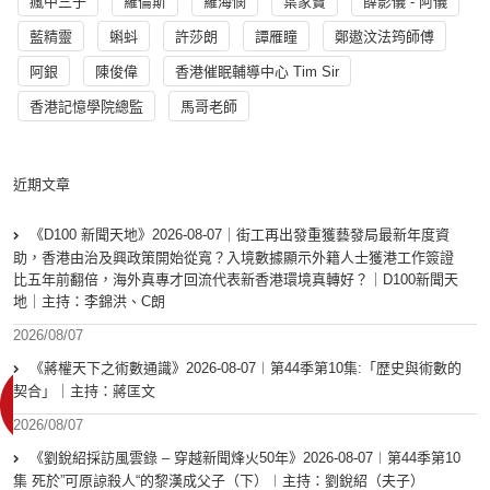
瘋中三子
羅倫斯
羅海憫
葉家寶
薛影儀 - 阿儀
藍精靈
蝌蚪
許莎朗
譚雁瞳
鄭遨汶法筠師傅
阿銀
陳俊偉
香港催眠輔導中心 Tim Sir
香港記憶學院總監
馬哥老師
近期文章
《D100 新聞天地》2026-08-07｜街工再出發重獲藝發局最新年度資
助，香港由治及興政策開始從寬？入境數據顯示外籍人士獲港工作簽證
比五年前翻倍，海外真專才回流代表新香港環境真轉好？｜D100新聞天
地｜主持：李錦洪、C朗
2026/08/07
《蔣權天下之術數通識》2026-08-07︱第44季第10集:「歴史與術數的
契合」｜主持：蔣匡文
2026/08/07
《劉銳紹採訪風雲錄 – 穿越新聞烽火50年》2026-08-07︱第44季第10
集 死於”可原諒殺人“的黎漢成父子（下）︱主持：劉銳紹（夫子）