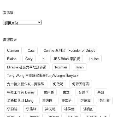
重溫庫
慶爆搜尋
Carman
Cats
Connie 李玥穎 - Founder of Drip39
Elaine
Gary
In
JBS Brian 李凱賢
Louise
Miracle 社交力學培訓導師
Norman
Ryan
Terry Wong 王總講軍事@TerryWongmilitarytalk
九十後文藝少女 - 賈雅緻
何啟明
何爵天導演
午夜工作者 Benny
古庄辰
古立
吳佩孚
基哥
孟希璘 Ball Mang
宋浩暉
康常治
張曉嵐
朱利安
李錦鴻
李鑑峰
梁天琦
楊偉倫
湯寳如