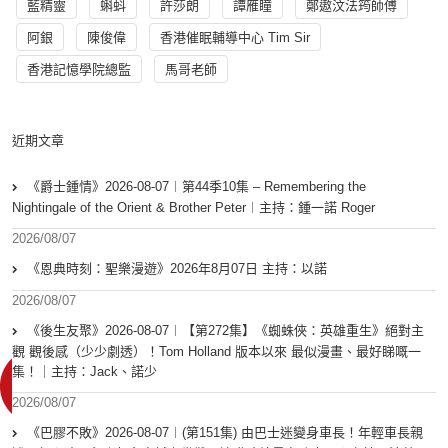
藍精靈
蝌蚪
許莎朗
譚雁瞳
鄭遨汶法筠師傅
阿銀
陳俊偉
香港催眠輔導中心 Tim Sir
香港記憶學院總監
馬哥老師
近期文章
《爵士鍾情》2026-08-07︱第44季10集 – Remembering the
Nightingale of the Orient & Brother Peter︱主持：鍾一諾 Roger
2026/08/07
《恩典時刻：聖樂漫遊》2026年8月07日 主持：以諾
2026/08/07
《後生友聚》2026-08-07︱【第272集】《蜘蛛俠：英雄重生》絕對主
觀 觀後感（少少劇透）！Tom Holland 版本以來 最似漫畫、最好睇嘅一
集！｜主持：Jack、諾少
2026/08/07
《巴膠不敗》2026-08-07︱(第151集) 由巴士迷變身車長！年輕車長親