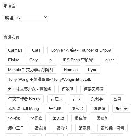
重溫庫
慶爆搜尋
Carman
Cats
Connie 李玥穎 - Founder of Drip39
Elaine
Gary
In
JBS Brian 李凱賢
Louise
Miracle 社交力學培訓導師
Norman
Ryan
Terry Wong 王總講軍事@TerryWongmilitarytalk
九十後文藝少女 - 賈雅緻
何啟明
何爵天導演
午夜工作者 Benny
古庄辰
古立
吳佩孚
基哥
孟希璘 Ball Mang
宋浩暉
康常治
張曉嵐
朱利安
李錦鴻
李鑑峰
梁天琦
楊偉倫
湯寳如
瘋中三子
羅倫斯
羅海憫
葉家寶
薛影儀 - 阿儀