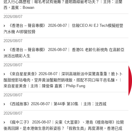
述入行心路歷程｜報名考試有幾難？邊啲路線最考功夫？︱主持：法蘭
西，嘉賓︰Bowan
2026/08/07
《香港台 – 聲音專欄》 2026-08-07｜ 信報CEO AI EJ Tech模擬經營
汽水機 AI即變狡猾
2026/08/07
《香港台 – 聲音專欄》 2026-08-07｜ 香港01 老齡化新視角 在高齡亞
洲活出精彩人生
2026/08/07
《來自星星美食》2026-08-07︱深圳高端新派中菜驚喜重重！脆卜卜
酸甜燈影咕嚕肉，堂弄黃油蟹黯然銷魂飯，搭配不同口味干邑名釀。︱
來自星星美食︱主持：陳俊偉 嘉賓：Philip Fung
2026/08/07
《西城故事》2026-08-07︱第44季 第10集 ︱主持：沈西城
2026/08/07
《瘋中三子》 2026-08-07｜尖東《大富豪》、港島《檀島咖啡》拉閘
後再回歸，是本港做生意的新姿態？「假救生員」再度湧現，香港已成