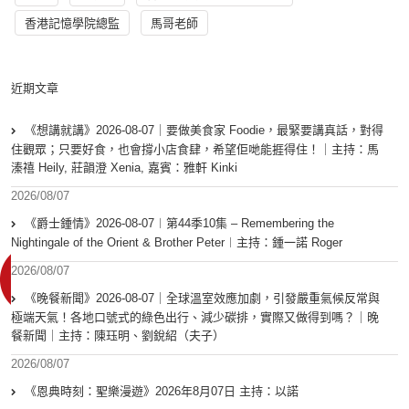
香港記憶學院總監
馬哥老師
近期文章
《想講就講》2026-08-07｜要做美食家 Foodie，最緊要講真話，對得
住觀眾；只要好食，也會撐小店食肆，希望佢哋能捱得住！｜主持：馬
溱禧 Heily, 莊韻澄 Xenia, 嘉賓：雅軒 Kinki
2026/08/07
《爵士鍾情》2026-08-07︱第44季10集 – Remembering the
Nightingale of the Orient & Brother Peter︱主持：鍾一諾 Roger
2026/08/07
《晚餐新聞》2026-08-07｜全球溫室效應加劇，引發嚴重氣候反常與
極端天氣！各地口號式的綠色出行、減少碳排，實際又做得到嗎？｜晚
餐新聞｜主持：陳珏明、劉銳紹（夫子）
2026/08/07
《恩典時刻：聖樂漫遊》2026年8月07日 主持：以諾