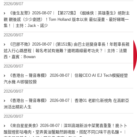
2026/08/07
《後生友聚》2026-08-07︱【第272集】《蜘蛛俠：英雄重生》絕對主
觀 觀後感（少少劇透）！Tom Holland 版本以來 最似漫畫、最好睇嘅一
集！｜主持：Jack、諾少
2026/08/07
《巴膠不敗》2026-08-07︱(第151集) 由巴士迷變身車長！年輕車長親
述入行心路歷程｜報名考試有幾難？邊啲路線最考功夫？︱主持：法蘭
西，嘉賓︰Bowan
2026/08/07
《香港台 – 聲音專欄》 2026-08-07｜ 信報CEO AI EJ Tech模擬經營
汽水機 AI即變狡猾
2026/08/07
《香港台 – 聲音專欄》 2026-08-07｜ 香港01 老齡化新視角 在高齡亞
洲活出精彩人生
2026/08/07
《來自星星美食》2026-08-07︱深圳高端新派中菜驚喜重重！脆卜卜
酸甜燈影咕嚕肉，堂弄黃油蟹黯然銷魂飯，搭配不同口味干邑名釀。︱