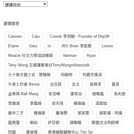
慶爆搜尋
Carman
Cats
Connie 李玥穎 - Founder of Drip39
Elaine
Gary
In
JBS Brian 李凱賢
Louise
Miracle 社交力學培訓導師
Norman
Ryan
Terry Wong 王總講軍事@TerryWongmilitarytalk
九十後文藝少女 - 賈雅緻
何啟明
何爵天導演
午夜工作者 Benny
古庄辰
古立
吳佩孚
基哥
孟希璘 Ball Mang
宋浩暉
康常治
張曉嵐
朱利安
李錦鴻
李鑑峰
梁天琦
楊偉倫
湯寳如
瘋中三子
羅倫斯
羅海憫
葉家寶
薛影儀 - 阿儀
藍精靈
蝌蚪
許莎朗
譚雁瞳
鄭遨汶法筠師傅
阿銀
陳俊偉
香港催眠輔導中心 Tim Sir