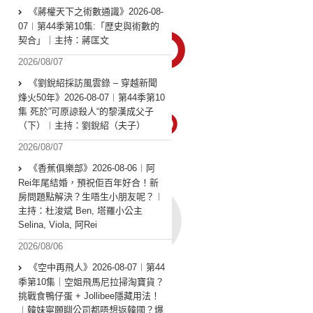
《蔣權天下之術數通識》2026-08-
07︱第44季第10集:「歴史與術數的
契合」｜主持：蔣匡文
2026/08/07
《劉銳紹採訪風雲錄 – 穿越新聞
烽火50年》2026-08-07︱第44季第10
集 死於”可原諒殺人“的黎漢成父子
（下）︱主持：劉銳紹（夫子）
2026/08/07
《香蕉俱樂部》2026-08-06︱阿
Rei年尾結婚，預祝佢百年好合！新
房問題點解決？生唔生小朋友呢？︱
主持：杜浚斌 Ben, 塔羅小公主
Selina, Viola, 阿Rei
2026/08/06
《空中再飛人》2026-08-07︱第44
季第10集｜空姐飛馬尼拉掃淘寶貨？
挑戰食鴨仔蛋 + Jollibee隱藏用法！
︱韓妹寧願瞓公司都唔想返韓國？爆