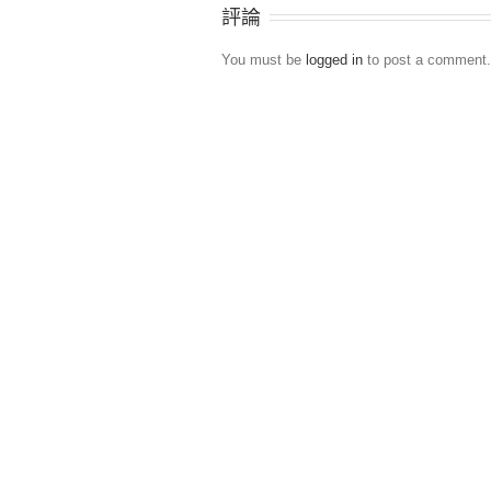
評論
You must be
logged in
to post a comment.