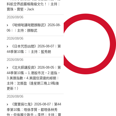
料航空界超嚴格階級文化！︱主持：
寶珠、寶堅、Jack
2026/08/06
《啱傾啱講啱聽顏聯武》2026-08-
06︱︱主持：顏聯武
2026/08/06
《日本咒怨凶間》2026-08-07︱第
44季第10集：︱主持：藍秀朗
2026/08/06
《沈大師講投資》2026-08-05︱第
44季第10集 – 1.港股市況，2.道指，
3.美匯指數，4.美國信貸違約掉期︱
主持：沈振盈（逢星期三晚上9點後
更新！）
2026/08/06
《寶寶搞乜鬼》2026-08-07︱第44
季第10集︰唔係李賢，都唔係林秀
怡，佢係獨立歌手 – 李然︱主持：寶