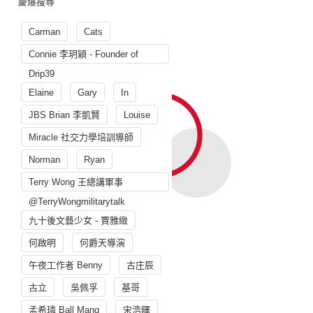
慶爆搜尋
Carman
Cats
Connie 李玥穎 - Founder of
Drip39
Elaine
Gary
In
JBS Brian 李凱賢
Louise
Miracle 社交力學培訓導師
Norman
Ryan
Terry Wong 王總講軍事
@TerryWongmilitarytalk
九十後文藝少女 - 賈雅緻
何啟明
何爵天導演
午夜工作者 Benny
古庄辰
古立
吳佩孚
基哥
孟希璘 Ball Mang
宋浩暉