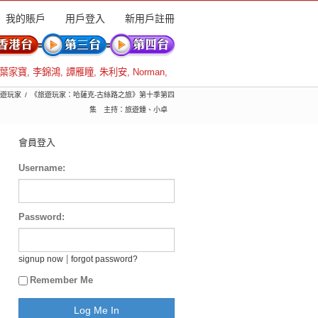
我的賬戶
用戶登入
新用戶註冊
葉家寶
,
李錦鴻
,
譚雁瞳
,
朱利安
,
Norman
,
 旅遊玩家
《旅遊玩家：哈薩克-古絲路之旅》第十季第四
集 主持：旅遊鍾、小卓
會員登入
Username:
Password:
|
signup now
forgot password?
Remember Me