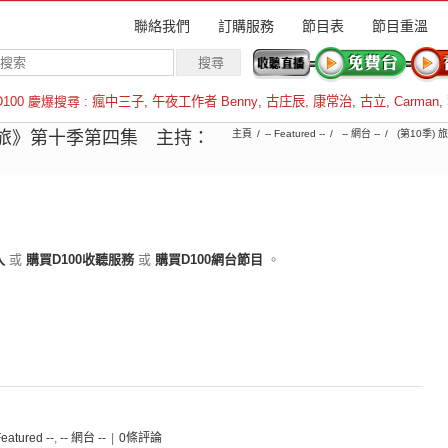
聯絡我們
訂購服務
節目表
節目重溫
D100 慶爆搜尋 :
瘋中三子
,
午夜工作者 Benny
,
古庄辰
,
康常治
,
古立
,
Carman
,
羅倫斯
旅》第十季第四集 主持：
主頁
-- Featured --
-- 網台 --
(第10季)
入
或
購買D100收聽服務
或
購買D100網台節目
。
Featured --
,
-- 網台 --
|
0條評論