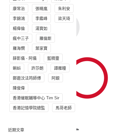
康常治
張曉嵐
朱利安
李錦鴻
李鑑峰
梁天琦
楊偉倫
湯寳如
瘋中三子
羅倫斯
羅海憫
葉家寶
薛影儀 - 阿儀
藍精靈
蝌蚪
許莎朗
譚雁瞳
鄭遨汶法筠師傅
阿銀
陳俊偉
香港催眠輔導中心 Tim Sir
香港記憶學院總監
馬哥老師
近期文章