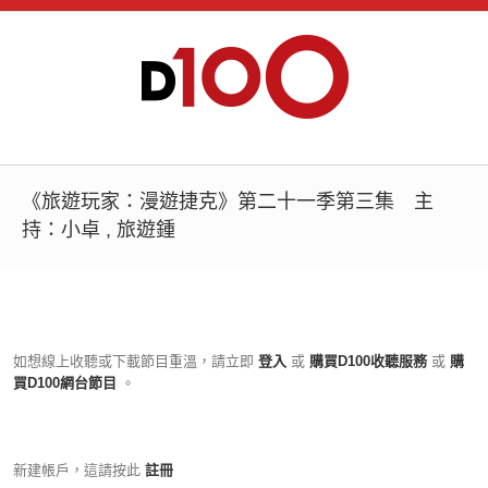
《旅遊玩家：漫遊捷克》第二十一季第三集 主
持：小卓 , 旅遊鍾
如想線上收聽或下載節目重溫，請立即
登入
或
購買D100收聽服務
或
購
買D100網台節目
。
新建帳戶，這請按此
註冊