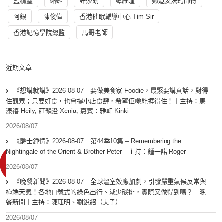
藍精靈
蝌蚪
許莎朗
譚雁瞳
鄭遨汶法筠師傅
阿銀
陳俊偉
香港催眠輔導中心 Tim Sir
香港記憶學院總監
馬哥老師
近期文章
《想講就講》2026-08-07｜要做美食家 Foodie，最緊要講真話，對得
住觀眾；只要好食，也會撐小店食肆，希望佢哋能捱得住！｜主持：馬
溱禧 Heily, 莊韻澄 Xenia, 嘉賓：雅軒 Kinki
2026/08/07
《爵士鍾情》2026-08-07︱第44季10集 – Remembering the
Nightingale of the Orient & Brother Peter︱主持：鍾一諾 Roger
2026/08/07
《晚餐新聞》2026-08-07｜全球溫室效應加劇，引發嚴重氣候反常與
極端天氣！各地口號式的綠色出行、減少碳排，實際又做得到嗎？｜晚
餐新聞｜主持：陳珏明、劉銳紹（夫子）
2026/08/07