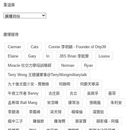
重溫庫
慶爆搜尋
Carman
Cats
Connie 李玥穎 - Founder of Drip39
Elaine
Gary
In
JBS Brian 李凱賢
Louise
Miracle 社交力學培訓導師
Norman
Ryan
Terry Wong 王總講軍事@TerryWongmilitarytalk
九十後文藝少女 - 賈雅緻
何啟明
何爵天導演
午夜工作者 Benny
古庄辰
古立
吳佩孚
基哥
孟希璘 Ball Mang
宋浩暉
康常治
張曉嵐
朱利安
李錦鴻
李鑑峰
梁天琦
楊偉倫
湯寳如
瘋中三子
羅倫斯
羅海憫
葉家寶
薛影儀 - 阿儀