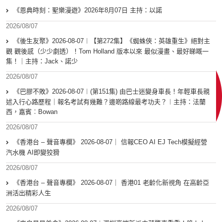
《恩典時刻：聖樂漫遊》2026年8月07日 主持：以諾
2026/08/07
《後生友聚》2026-08-07︱【第272集】《蜘蛛俠：英雄重生》絕對主
觀 觀後感（少少劇透）！Tom Holland 版本以來 最似漫畫、最好睇嘅一
集！｜主持：Jack、諾少
2026/08/07
《巴膠不敗》2026-08-07︱(第151集) 由巴士迷變身車長！年輕車長親
述入行心路歷程｜報名考試有幾難？邊啲路線最考功夫？︱主持：法蘭
西，嘉賓︰Bowan
2026/08/07
《香港台 – 聲音專欄》 2026-08-07｜ 信報CEO AI EJ Tech模擬經營
汽水機 AI即變狡猾
2026/08/07
《香港台 – 聲音專欄》 2026-08-07｜ 香港01 老齡化新視角 在高齡亞
洲活出精彩人生
2026/08/07