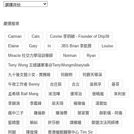
慶爆搜尋
Carman
Cats
Connie 李玥穎 - Founder of Drip39
Elaine
Gary
In
JBS Brian 李凱賢
Louise
Miracle 社交力學培訓導師
Norman
Ryan
Terry Wong 王總講軍事@TerryWongmilitarytalk
九十後文藝少女 - 賈雅緻
何啟明
何爵天導演
午夜工作者 Benny
古庄辰
古立
吳佩孚
基哥
孟希璘 Ball Mang
宋浩暉
康常治
張曉嵐
朱利安
李錦鴻
李鑑峰
梁天琦
楊偉倫
湯寳如
瘋中三子
羅倫斯
羅海憫
葉家寶
薛影儀 - 阿儀
藍精靈
蝌蚪
許莎朗
譚雁瞳
鄭遨汶法筠師傅
阿銀
陳俊偉
香港催眠輔導中心 Tim Sir