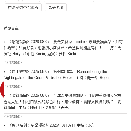
香港記憶學院總監
馬哥老師
近期文章
《想講就講》2026-08-07｜要做美食家 Foodie，最緊要講真話，對得
住觀眾；只要好食，也會撐小店食肆，希望佢哋能捱得住！｜主持：馬
溱禧 Heily, 莊韻澄 Xenia, 嘉賓：雅軒 Kinki
2026/08/07
《爵士鍾情》2026-08-07︱第44季10集 – Remembering the
Nightingale of the Orient & Brother Peter︱主持：鍾一諾 Roger
2026/08/07
《晚餐新聞》2026-08-07｜全球溫室效應加劇，引發嚴重氣候反常與
極端天氣！各地口號式的綠色出行、減少碳排，實際又做得到嗎？｜晚
餐新聞｜主持：陳珏明、劉銳紹（夫子）
2026/08/07
《恩典時刻：聖樂漫遊》2026年8月07日 主持：以諾