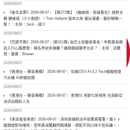
2026/08/07
《後生友聚》2026-08-07︱【第272集】《蜘蛛俠：英雄重生》絕對主
觀 觀後感（少少劇透）！Tom Holland 版本以來 最似漫畫、最好睇嘅一
集！｜主持：Jack、諾少
2026/08/07
《巴膠不敗》2026-08-07︱(第151集) 由巴士迷變身車長！年輕車長親
述入行心路歷程｜報名考試有幾難？邊啲路線最考功夫？︱主持：法蘭
西，嘉賓︰Bowan
2026/08/07
《香港台 – 聲音專欄》 2026-08-07｜ 信報CEO AI EJ Tech模擬經營
汽水機 AI即變狡猾
2026/08/07
《香港台 – 聲音專欄》 2026-08-07｜ 香港01 老齡化新視角 在高齡亞
洲活出精彩人生
2026/08/07
《來自星星美食》2026-08-07︱深圳高端新派中菜驚喜重重！脆卜卜
酸甜燈影咕嚕肉，堂弄黃油蟹黯然銷魂飯，搭配不同口味干邑名釀。︱