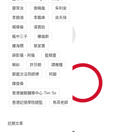
康常治
張曉嵐
朱利安
李錦鴻
李鑑峰
梁天琦
楊偉倫
湯寳如
瘋中三子
羅倫斯
羅海憫
葉家寶
薛影儀 - 阿儀
藍精靈
蝌蚪
許莎朗
譚雁瞳
鄭遨汶法筠師傅
阿銀
陳俊偉
香港催眠輔導中心 Tim Sir
香港記憶學院總監
馬哥老師
近期文章