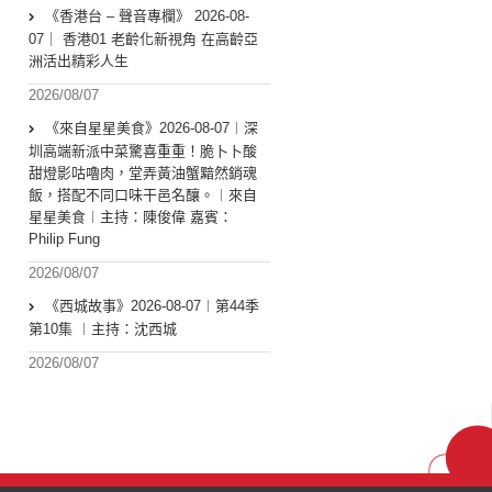
《香港台 – 聲音專欄》 2026-08-
07｜ 香港01 老齡化新視角 在高齡亞
洲活出精彩人生
2026/08/07
《來自星星美食》2026-08-07︱深
圳高端新派中菜驚喜重重！脆卜卜酸
甜燈影咕嚕肉，堂弄黃油蟹黯然銷魂
飯，搭配不同口味干邑名釀。︱來自
星星美食︱主持：陳俊偉 嘉賓：
Philip Fung
2026/08/07
《西城故事》2026-08-07︱第44季
第10集 ︱主持：沈西城
2026/08/07