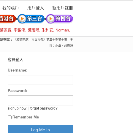
我的賬戶
用戶登入
新用戶註冊
葉家寶
,
李錦鴻
,
譚雁瞳
,
朱利安
,
Norman
,
 旅遊玩家
《旅遊玩家：雪與雪祭》第三十季第十集 主
持：小卓，旅遊鐘
會員登入
Username:
Password:
|
signup now
forgot password?
Remember Me