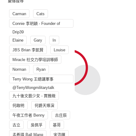
慶爆搜尋
Carman
Cats
Connie 李玥穎 - Founder of
Drip39
Elaine
Gary
In
JBS Brian 李凱賢
Louise
Miracle 社交力學培訓導師
Norman
Ryan
Terry Wong 王總講軍事
@TerryWongmilitarytalk
九十後文藝少女 - 賈雅緻
何啟明
何爵天導演
午夜工作者 Benny
古庄辰
古立
吳佩孚
基哥
孟希璘 Ball Mang
宋浩暉