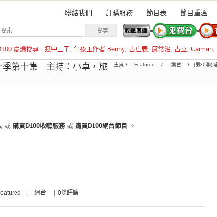
聯絡我們
訂購服務
節目表
節目重溫
D100 慶爆搜尋 :
瘋中三子
,
午夜工作者 Benny
,
古庄辰
,
康常治
,
古立
,
Carman
,
羅倫斯
十季第十集 主持：小卓，旅
主頁
-- Featured --
-- 網台 --
(第30季)
入
或
購買D100收聽服務
或
購買D100網台節目
。
Featured --
,
-- 網台 --
|
0條評論