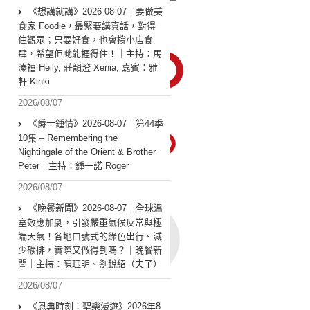
《想講就講》2026-08-07｜要做美
食家 Foodie，最緊要講真話，對得
住觀眾；只要好食，也會撐小店食
肆，希望佢哋能捱得住！｜主持：馬
溱禧 Heily, 莊韻澄 Xenia, 嘉賓：雅
軒 Kinki
2026/08/07
《爵士鍾情》2026-08-07︱第44季
10集 – Remembering the
Nightingale of the Orient & Brother
Peter︱主持：鍾一諾 Roger
2026/08/07
《晚餐新聞》2026-08-07｜全球溫
室效應加劇，引發嚴重氣候反常與極
端天氣！各地口號式的綠色出行、減
少碳排，實際又做得到嗎？｜晚餐新
聞｜主持：陳珏明、劉銳紹（夫子）
2026/08/07
《恩典時刻：聖樂漫遊》2026年8