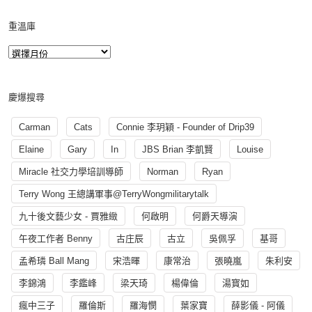
重溫庫
慶爆搜尋
Carman
Cats
Connie 李玥穎 - Founder of Drip39
Elaine
Gary
In
JBS Brian 李凱賢
Louise
Miracle 社交力學培訓導師
Norman
Ryan
Terry Wong 王總講軍事@TerryWongmilitarytalk
九十後文藝少女 - 賈雅緻
何啟明
何爵天導演
午夜工作者 Benny
古庄辰
古立
吳佩孚
基哥
孟希璘 Ball Mang
宋浩暉
康常治
張曉嵐
朱利安
李錦鴻
李鑑峰
梁天琦
楊偉倫
湯寳如
瘋中三子
羅倫斯
羅海憫
葉家寶
薛影儀 - 阿儀