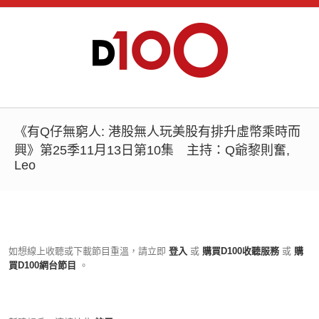
《有Q仔無窮人: 港股無人玩美股有排升虛幣乘時而
興》第25季11月13日第10集 主持：Q爺黎則奮,
Leo
如想線上收聽或下載節目重溫，請立即
登入
或
購買D100收聽服務
或
購
買D100網台節目
。