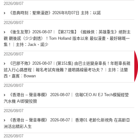
2026/08/07
《恩典時刻：聖樂漫遊》2026年8月07日 主持：以諾
2026/08/07
《後生友聚》2026-08-07︱【第272集】《蜘蛛俠：英雄重生》絕對主
觀 觀後感（少少劇透）！Tom Holland 版本以來 最似漫畫、最好睇嘅一
集！｜主持：Jack、諾少
2026/08/07
《巴膠不敗》2026-08-07︱(第151集) 由巴士迷變身車長！年輕車長親
述入行心路歷程｜報名考試有幾難？邊啲路線最考功夫？︱主持：法蘭
西，嘉賓︰Bowan
2026/08/07
《香港台 – 聲音專欄》 2026-08-07｜ 信報CEO AI EJ Tech模擬經營
汽水機 AI即變狡猾
2026/08/07
《香港台 – 聲音專欄》 2026-08-07｜ 香港01 老齡化新視角 在高齡亞
洲活出精彩人生
2026/08/07