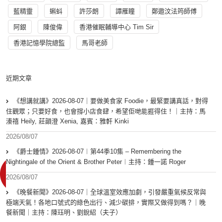
藍精靈
蝌蚪
許莎朗
譚雁瞳
鄭遨汶法筠師傅
阿銀
陳俊偉
香港催眠輔導中心 Tim Sir
香港記憶學院總監
馬哥老師
近期文章
《想講就講》2026-08-07｜要做美食家 Foodie，最緊要講真話，對得
住觀眾；只要好食，也會撐小店食肆，希望佢哋能捱得住！｜主持：馬
溱禧 Heily, 莊韻澄 Xenia, 嘉賓：雅軒 Kinki
2026/08/07
《爵士鍾情》2026-08-07︱第44季10集 – Remembering the
Nightingale of the Orient & Brother Peter︱主持：鍾一諾 Roger
2026/08/07
《晚餐新聞》2026-08-07｜全球溫室效應加劇，引發嚴重氣候反常與
極端天氣！各地口號式的綠色出行、減少碳排，實際又做得到嗎？｜晚
餐新聞｜主持：陳珏明、劉銳紹（夫子）