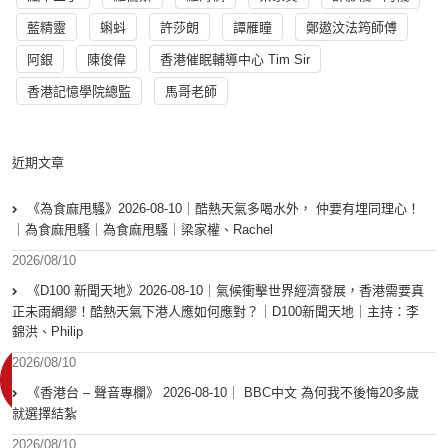
藍精靈
蝌蚪
許莎朗
譚雁瞳
鄭遨汶法筠師傅
阿銀
陳俊偉
香港催眠輔導中心 Tim Sir
香港記憶學院總監
馬哥老師
近期文章
《為食麻甩騷》2026-08-10｜酷熱天氣多喝水外， 仲要有埋同理心！
｜為食麻甩騷｜為食麻甩騷｜梁家權、Rachel
2026/08/10
《D100 新聞天地》2026-08-10｜氣候衝擊世界經濟發展，香港需要真
正未雨綢繆！酷熱天氣下港人應如何應對？｜D100新聞天地｜主持：李
錦洪、Philip
2026/08/10
《香港台 – 聲音專欄》 2026-08-10｜ BBC中文 為何我不後悔20多歲
就選擇結紮
2026/08/10