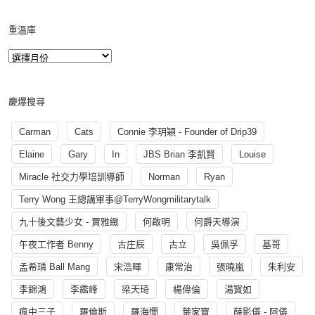
重溫庫
慶爆搜尋
Carman
Cats
Connie 李玥穎 - Founder of Drip39
Elaine
Gary
In
JBS Brian 李凱賢
Louise
Miracle 社交力學培訓導師
Norman
Ryan
Terry Wong 王總講軍事@TerryWongmilitarytalk
九十後文藝少女 - 賈雅緻
何啟明
何爵天導演
午夜工作者 Benny
古庄辰
古立
吳佩孚
基哥
孟希璘 Ball Mang
宋浩暉
康常治
張曉嵐
朱利安
李錦鴻
李鑑峰
梁天琦
楊偉倫
湯寳如
瘋中三子
羅倫斯
羅海憫
葉家寶
薛影儀 - 阿儀