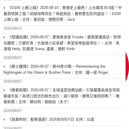
《D100 上綱上線》2026-08-10｜香港史上最熱！上水飆至39.8度！中
暑竟唔算工傷？前線保障何在？林超英批：暑熱警告形同虛設！｜D100
上綱上線︱主持：黃冠斌、禮賢同學、Jack
2026/08/10
《想講就講》2026-08-07｜要做美食家 Foodie，最緊要講真話，對得
住觀眾；只要好食，也會撐小店食肆，希望佢哋能捱得住！｜主持：馬
溱禧 Heily, 莊韻澄 Xenia, 嘉賓：雅軒 Kinki
2026/08/07
《爵士鍾情》2026-08-07︱第44季10集 – Remembering the
Nightingale of the Orient & Brother Peter︱主持：鍾一諾 Roger
2026/08/07
《晚餐新聞》2026-08-07｜全球溫室效應加劇，引發嚴重氣候反常與
極端天氣！各地口號式的綠色出行、減少碳排，實際又做得到嗎？｜晚
餐新聞｜主持：陳珏明、劉銳紹（夫子）
2026/08/07
《恩典時刻：聖樂漫遊》2026年8月07日 主持：以諾
2026/08/07