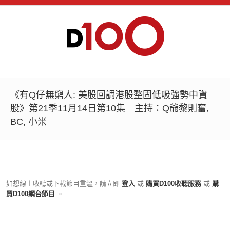
《有Q仔無窮人: 美股回調港股整固低吸強勢中資
股》第21季11月14日第10集 主持：Q爺黎則奮,
BC, 小米
如想線上收聽或下載節目重溫，請立即
登入
或
購買D100收聽服務
或
購
買D100網台節目
。