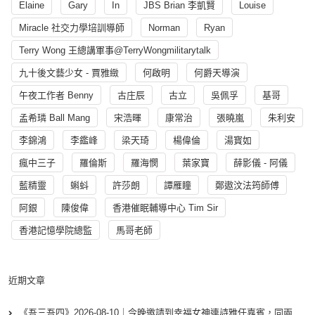
Elaine
Gary
In
JBS Brian 李凱賢
Louise
Miracle 社交力學培訓導師
Norman
Ryan
Terry Wong 王總講軍事@TerryWongmilitarytalk
九十後文藝少女 - 賈雅緻
何啟明
何爵天導演
午夜工作者 Benny
古庄辰
古立
吳佩孚
基哥
孟希璘 Ball Mang
宋浩暉
康常治
張曉嵐
朱利安
李錦鴻
李鑑峰
梁天琦
楊偉倫
湯寳如
瘋中三子
羅倫斯
羅海憫
葉家寶
薛影儀 - 阿儀
藍精靈
蝌蚪
許莎朗
譚雁瞳
鄭遨汶法筠師傅
阿銀
陳俊偉
香港催眠輔導中心 Tim Sir
香港記憶學院總監
馬哥老師
近期文章
《吾三吾四》2026-08-10｜今晚邀請到幸福女神連詩雅任嘉賓，同兩