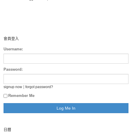
會員登入
Username:
Password:
|
signup now
forgot password?
Remember Me
日曆