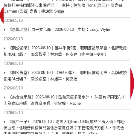
位絲打主持圍爐談心事說近況！｜主持：徐加晴 Rona (吾三)，關嘉敏
Carman (吾四) 嘉賓：連詩雅 Shiga
2026/08/10
《恩典時刻》周一文化局︱2026-08-10︱主持：Eddy, Wylie
2026/08/10
《關公殿堂》2026-08-10︱第44季第9集：聰明反被聰明誤，名牌教授
都用AI出貓？｜關公殿堂｜林旭華、何安達（逢星期一更新）
2026/08/10
《關公殿堂》2026-08-10︱（第470集）｜聰明反被聰明誤，名牌教授
都用AI出貓？｜關公殿堂｜林旭華、何安達
2026/08/10
《為食麻甩騷》2026-08-10｜酷熱天氣多喝水外， 仲要有埋同理心！
｜為食麻甩騷｜為食麻甩騷｜梁家權、Rachel
2026/08/10
《瘋中三子》 2026-08-10︱陀螺大戰Error193玩成點？黃大仙上邨恐
怖血案，係嘈音係精神問題係房署責任嗎？下碧瑤灣持刀傷人，係巧合
定香港精神問題又爆發？｜主持：蔡浩樑、阿通、江少