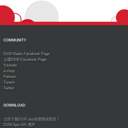
COMMUNITY
D100 Radio Facebook Page
上環D100 Facebook Page
Youtube
e-shop
Patreon
TuneIn
Twitter
DOWNLOAD
立即下載D100 app收聽精采節目！
D100 App iOS 用戶