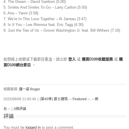
4. The Dream – David Sanborn (5:00)
5. Smiles And Smiles To Go – Larry Carlton (5:50)
6. Aria – Yanni (3:58)
7. We’re In This Love Together – Al Jarreau (3:47)
8. Is It You – Lee Ritenour feat. Eric Tagg (4:30)
9. Just the Two of Us – Grover Washington Jr. feat. Bill Withers (7:19)
如想線上收聽或下載節目重溫，請立即
登入
或
購買D100收聽服務
或
購
買D100網台節目
。
相關搜尋:
鍾一諾 Roger
2025/08/08 21:00:48
|
(第40季) 爵士鍾情
,
-- Featured --
,
-- 網
台 --
|
0條評論
評論
You must be
logged in
to post a comment.