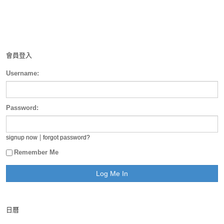
會員登入
Username:
Password:
|
signup now
forgot password?
Remember Me
日曆