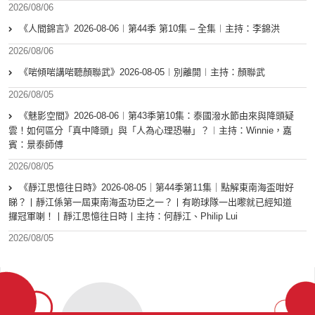
2026/08/06
《人間錦言》2026-08-06︱第44季 第10集 – 全集︱主持：李錦洪
2026/08/06
《啱傾啱講啱聽顏聯武》2026-08-05︱別離開︱主持：顏聯武
2026/08/05
《魅影空間》2026-08-06︱第43季第10集：泰國潑水節由來與降頭疑
雲！如何區分「真中降頭」與「人為心理恐嚇」？︱主持：Winnie，嘉
賓：景泰師傅
2026/08/05
《靜江思憶往日時》2026-08-05｜第44季第11集｜點解東南海盃咁好
睇？丨靜江係第一屆東南海盃功臣之一？丨有啲球隊一出嚟就已經知道
攞冠軍喇！丨靜江思憶往日時丨主持：何靜江、Philip Lui
2026/08/05