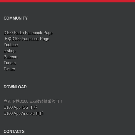
COMMUNITY
D100 Radio Facebook Page
上環D100 Facebook Page
Youtube
e-shop
Patreon
TuneIn
Twitter
DOWNLOAD
立即下載D100 app收聽精采節目！
D100 App iOS 用戶
D100 App Android 用戶
CONTACTS