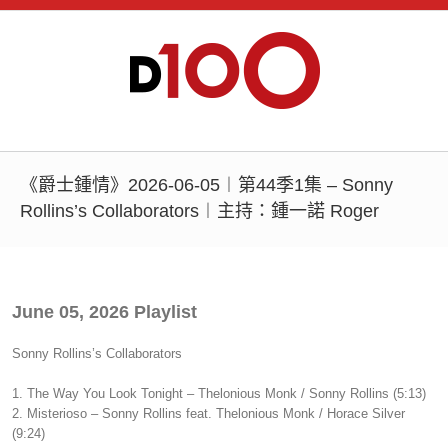
《爵士鍾情》2026-06-05︱第44季1集 – Sonny
Rollins’s Collaborators︱主持：鍾一諾 Roger
June 05, 2026 Playlist
Sonny Rollins’s Collaborators
1. The Way You Look Tonight – Thelonious Monk / Sonny Rollins (5:13)
2. Misterioso – Sonny Rollins feat. Thelonious Monk / Horace Silver
(9:24)