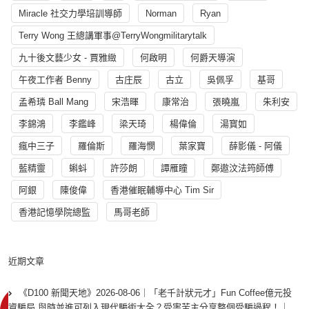
Miracle 社交力學培訓導師
Norman
Ryan
Terry Wong 王總講軍事@TerryWongmilitarytalk
九十後文藝少女 - 賈雅緻
何啟明
何爵天導演
午夜工作者 Benny
古庄辰
古立
吳佩孚
基哥
孟希璘 Ball Mang
宋浩暉
康常治
張曉嵐
朱利安
李錦鴻
李鑑峰
梁天琦
楊偉倫
湯寳如
瘋中三子
羅倫斯
羅海憫
葉家寶
薛影儀 - 阿儀
藍精靈
蝌蚪
許莎朗
譚雁瞳
鄭遨汶法筠師傅
阿銀
陳俊偉
香港催眠輔導中心 Tim Sir
香港記憶學院總監
馬哥老師
近期文章
《D100 新聞天地》2026-08-06｜「老千計狀元才」Fun Coffee億元投
資騙局 與時並進可列入現代騙術大全？受害苦主分享整個受騙過程！｜