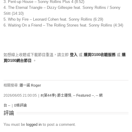
3. Pent-up House – Sonny Rollins Plus 4 (8:52)
4. The Eternal Triangle – Dizzy Gillespie feat. Sonny Rollins / Sonny
Stitt (14:10)
5. Who by Fire – Leonard Cohen feat. Sonny Rollins (6:29)
6. Waiting On a Friend – The Rolling Stones feat. Sonny Rollins (4:34)
如想線上收聽或下載節目重溫，請立即
登入
或
購買D100收聽服務
或
購
買D100網台節目
。
相關搜尋:
鍾一諾 Roger
2026/06/05 21:00:05
|
#(第44季) 爵士鍾情
,
-- Featured --
,
-- 網
台 --
|
0條評論
評論
You must be
logged in
to post a comment.