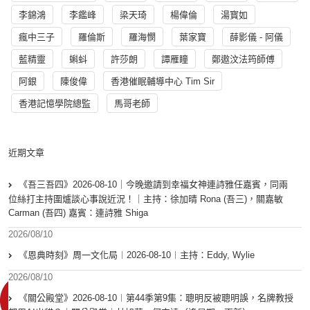
李錦鴻
李鑑峰
梁天琦
楊偉倫
湯寳如
瘋中三子
羅倫斯
羅海憫
葉家寶
薛影儀 - 阿儀
藍精靈
蝌蚪
許莎朗
譚雁瞳
鄭遨汶法筠師傅
阿銀
陳俊偉
香港催眠輔導中心 Tim Sir
香港記憶學院總監
馬哥老師
近期文章
《吾三吾四》2026-08-10｜今晚邀請到幸福女神連詩雅任嘉賓，同兩
位絲打主持圍爐談心事說近況！｜主持：徐加晴 Rona (吾三)，關嘉敏
Carman (吾四) 嘉賓：連詩雅 Shiga
2026/08/10
《恩典時刻》周一文化局︱2026-08-10︱主持：Eddy, Wylie
2026/08/10
《關公殿堂》2026-08-10︱第44季第9集：聰明反被聰明誤，名牌教授