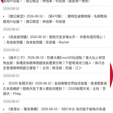
都用AI出貓？｜關公殿堂｜林旭華、何安達（逢星期一更新）
2026/08/10
《關公殿堂》2026-08-10︱（第470集）｜聰明反被聰明誤，名牌教授
都用AI出貓？｜關公殿堂｜林旭華、何安達
2026/08/10
《為食麻甩騷》2026-08-10｜酷熱天氣多喝水外， 仲要有埋同理心！
｜為食麻甩騷｜為食麻甩騷｜梁家權、Rachel
2026/08/10
《瘋中三子》 2026-08-10︱陀螺大戰Error193玩成點？黃大仙上邨恐
怖血案，係嘈音係精神問題係房署責任嗎？下碧瑤灣持刀傷人，係巧合
定香港精神問題又爆發？｜主持：蔡浩樑、阿通、江少
2026/08/10
《D100 新聞天地》2026-08-10｜氣候衝擊世界經濟發展，香港需要真
正未雨綢繆！酷熱天氣下港人應如何應對？｜D100新聞天地｜主持：李
錦洪、Philip
2026/08/10
《香港台 – 聲音專欄》 2026-08-10｜ BBC中文 為何我不後悔20多歲