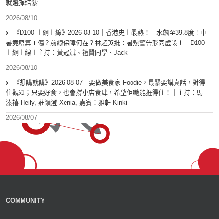
就選擇結紮
2026/08/10
《D100 上綱上線》2026-08-10｜香港史上最熱！上水飆至39.8度！中
暑竟唔算工傷？前線保障何在？林超英批：暑熱警告形同虛設！｜D100
上綱上線︱主持：黃冠斌、禮賢同學、Jack
2026/08/10
《想講就講》2026-08-07｜要做美食家 Foodie，最緊要講真話，對得
住觀眾；只要好食，也會撐小店食肆，希望佢哋能捱得住！｜主持：馬
溱禧 Heily, 莊韻澄 Xenia, 嘉賓：雅軒 Kinki
2026/08/07
COMMUNITY