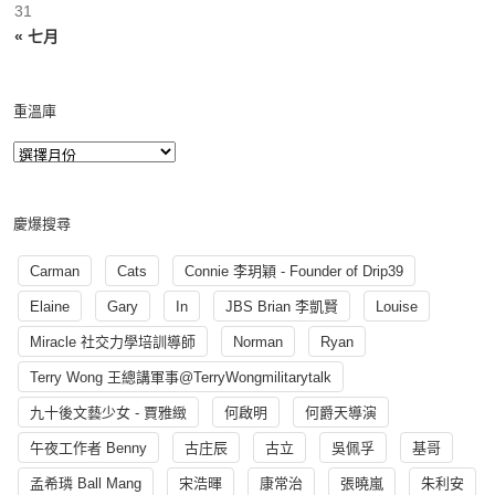
31
« 七月
重溫庫
慶爆搜尋
Carman
Cats
Connie 李玥穎 - Founder of Drip39
Elaine
Gary
In
JBS Brian 李凱賢
Louise
Miracle 社交力學培訓導師
Norman
Ryan
Terry Wong 王總講軍事@TerryWongmilitarytalk
九十後文藝少女 - 賈雅緻
何啟明
何爵天導演
午夜工作者 Benny
古庄辰
古立
吳佩孚
基哥
孟希璘 Ball Mang
宋浩暉
康常治
張曉嵐
朱利安